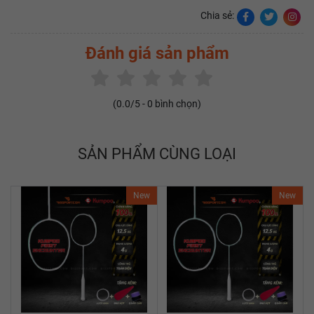
Chia sẻ:
Đánh giá sản phẩm
(
0.0
/5 -
0
bình chọn)
SẢN PHẨM CÙNG LOẠI
New
New