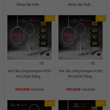
Đang cập nhật...
Đang cập nhật...
Sale
Sale
☆
☆
☆
☆
☆
☆
☆
☆
☆
☆
(0)
(0)
Mua Ngay
Mua Ngay
Vợt Cầu Lông Kumpoo K520
Vợt Cầu Lông Kumpoo K520
Xem chi tiết
Xem chi tiết
Pro 2024 Trắng…
Pro 2024 Trắng…
490,000đ
490,000đ
550,000đ
550,000đ
Sale
Sale