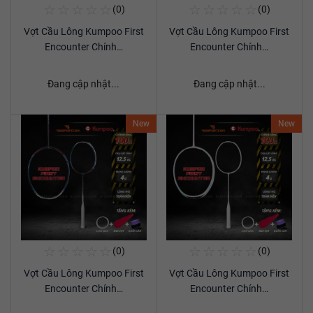
☆
☆
☆
☆
☆
☆
☆
☆
☆
☆
(0)
(0)
Mua Ngay
Mua Ngay
Vợt Cầu Lông Kumpoo First
Vợt Cầu Lông Kumpoo First
Xem chi tiết
Xem chi tiết
Encounter Chính…
Encounter Chính…
Đang cập nhật...
Đang cập nhật...
New
New
☆
☆
☆
☆
☆
☆
☆
☆
☆
☆
(0)
(0)
Mua Ngay
Mua Ngay
Vợt Cầu Lông Kumpoo First
Vợt Cầu Lông Kumpoo First
Xem chi tiết
Xem chi tiết
Encounter Chính…
Encounter Chính…