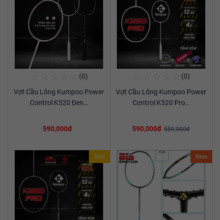
☆
☆
☆
☆
☆
☆
☆
☆
☆
☆
(0)
(0)
Mua Ngay
Mua Ngay
Vợt Cầu Lông Kumpoo Power
Vợt Cầu Lông Kumpoo Power
Xem chi tiết
Xem chi tiết
Control K520 Đen…
Control K520 Pro…
590,000đ
590,000đ
550,000đ
Sale
New