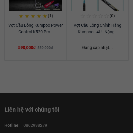
★
★
★
★
★
☆
☆
☆
☆
☆
(1)
(0)
Mua Ngay
Mua Ngay
Vợt Cầu Lông Kumpoo Power
Vợt Cầu Lông Chính Hãng
Xem chi tiết
Xem chi tiết
Control K520 Pro…
Kumpoo - 4U - Nặng…
590,000đ
Đang cập nhật...
550,000đ
Liên hệ với chúng tôi
Hotline:
0862998279