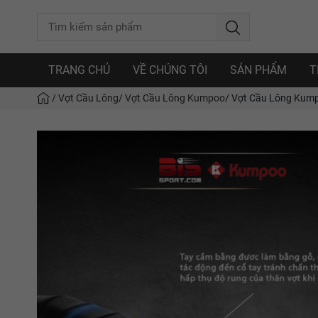
TRANG CHỦ
VỀ CHÚNG TÔI
SẢN PHẨM
T
/
Vợt Cầu Lông
/
Vợt Cầu Lông Kumpoo
/
Vợt Cầu Lông Kumpo