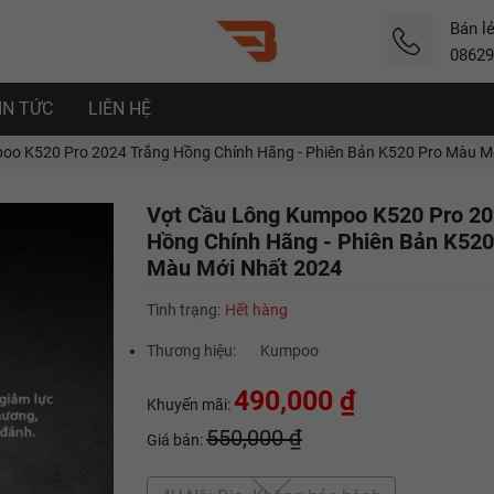
Bán l
08629
IN TỨC
LIÊN HỆ
o K520 Pro 2024 Trắng Hồng Chính Hãng - Phiên Bản K520 Pro Màu M
Vợt Cầu Lông Kumpoo K520 Pro 20
Hồng Chính Hãng - Phiên Bản K520
Màu Mới Nhất 2024
Tình trạng:
Hết hàng
Thương hiệu:
Kumpoo
490,000 ₫
Khuyến mãi:
550,000 ₫
Giá bán: