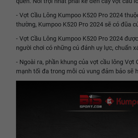
quen. Nổi trội nhất phải kể đến cây vợt cầ
- Vợt Cầu Lông Kumpoo K520 Pro 2024 thuộc 
thường, Kumpoo K520 Pro 2024 sẽ có đũa cứn
- Vợt Cầu Lông Kumpoo K520 Pro 2024 được 
người chơi có những cú đánh uy lực, chuẩn x
- Ngoài ra, phần khung của vợt cầu lông Vợ
mạnh tối đa trong mỗi cú vung đảm bảo sẽ hỗ