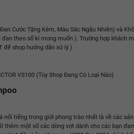
( Đan Cước Tặng Kèm, Màu Sắc Ngẫu Nhiên) và Kh
 đan theo số kí mong muốn ). Trường hợp khách mu
ĐT để shop hướng dẫn xử lý )
 VICTOR VS100 (Tùy Shop Đang Có Loại Nào)
umpoo
 nổi tiếng trong giới phong trào nhất là về các s
uất thêm một số các dòng vợt dành cho các bạn đa