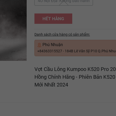
4U Nội Địa- Không bảo hành
HẾT HÀNG
Danh sách cửa hàng có sản phẩm:
Phú Nhuận
+84363315527 - 184B Lê Văn Sỹ P10 Q.Phú Nh
Vợt Cầu Lông Kumpoo K520 Pro 20
Hồng Chính Hãng - Phiên Bản K520
Mới Nhất 2024