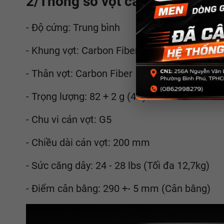
2/Thông số vợt cầu lông Kump
- Độ cứng: Trung bình
- Khung vợt: Carbon Fiber
- Thân vợt: Carbon Fiber
- Trọng lượng: 82 + 2 g (4U)
- Chu vi cán vợt: G5
- Chiều dài cán vợt: 200 mm
- Sức căng dây: 24 - 28 lbs (Tối đa 12,7kg)
- Điểm cân bằng: 290 +- 5 mm (Cân bằng)