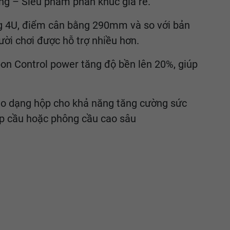
ng – Siêu phẩm phân khúc giá rẻ.
ng 4U, điểm cân bằng 290mm và so với bản
ời chơi được hỗ trợ nhiều hơn.
n Control power tăng độ bền lên 20%, giúp
eo dạng hộp cho khả năng tăng cường sức
ập cầu hoặc phông cầu cao sâu