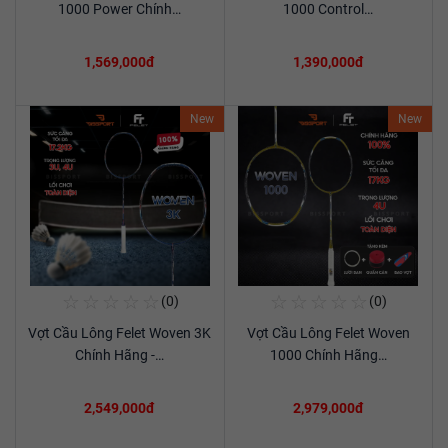
1000 Power Chính…
1000 Control…
1,569,000đ
1,390,000đ
New
New
☆
☆
☆
☆
☆
☆
☆
☆
☆
☆
(0)
(0)
Mua Ngay
Mua Ngay
Vợt Cầu Lông Felet Woven 3K
Vợt Cầu Lông Felet Woven
Xem chi tiết
Xem chi tiết
Chính Hãng -…
1000 Chính Hãng…
2,549,000đ
2,979,000đ