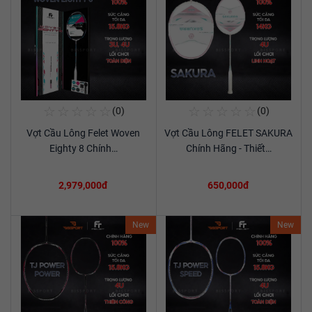
☆
☆
☆
☆
☆
☆
☆
☆
☆
☆
(0)
(0)
Mua Ngay
Mua Ngay
Vợt Cầu Lông Felet Woven
Vợt Cầu Lông FELET SAKURA
Xem chi tiết
Xem chi tiết
Eighty 8 Chính…
Chính Hãng - Thiết…
2,979,000đ
650,000đ
New
New