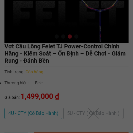
Vợt Cầu Lông Felet TJ Power-Control Chính
Hãng - Kiểm Soát – Ổn Định – Dễ Chơi - Giảm
Rung - Đánh Bền
Tình trạng:
Còn hàng
Thương hiệu:
Felet
1,499,000 ₫
Giá bán:
4U - CTY (Có Bảo Hành)
5U - CTY ( Có Bảo Hành )