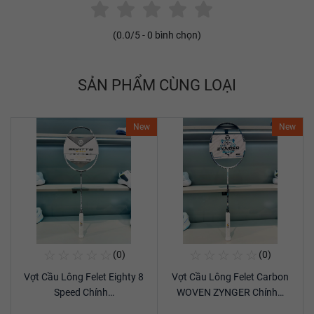
(
0.0
/5 -
0
bình chọn)
SẢN PHẨM CÙNG LOẠI
New
New
☆
☆
☆
☆
☆
☆
☆
☆
☆
☆
(0)
(0)
Mua Ngay
Mua Ngay
Vợt Cầu Lông Felet Eighty 8
Vợt Cầu Lông Felet Carbon
Xem chi tiết
Xem chi tiết
Speed Chính…
WOVEN ZYNGER Chính…