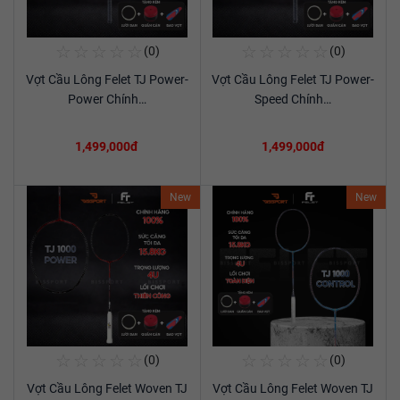
☆
☆
☆
☆
☆
☆
☆
☆
☆
☆
(0)
(0)
Mua Ngay
Mua Ngay
Vợt Cầu Lông Felet TJ Power-
Vợt Cầu Lông Felet TJ Power-
Xem chi tiết
Xem chi tiết
Power Chính…
Speed Chính…
1,499,000đ
1,499,000đ
New
New
☆
☆
☆
☆
☆
☆
☆
☆
☆
☆
(0)
(0)
Mua Ngay
Mua Ngay
Vợt Cầu Lông Felet Woven TJ
Vợt Cầu Lông Felet Woven TJ
Xem chi tiết
Xem chi tiết