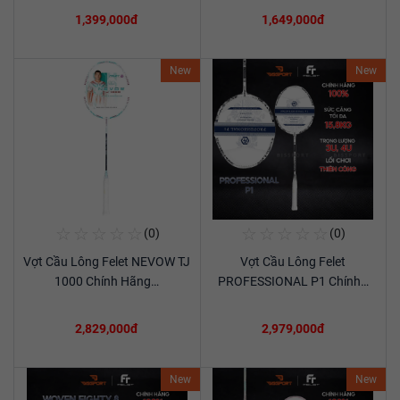
1,399,000đ
1,649,000đ
New
New
☆
☆
☆
☆
☆
☆
☆
☆
☆
☆
(0)
(0)
Mua Ngay
Mua Ngay
Vợt Cầu Lông Felet NEVOW TJ
Vợt Cầu Lông Felet
Xem chi tiết
Xem chi tiết
1000 Chính Hãng…
PROFESSIONAL P1 Chính…
2,829,000đ
2,979,000đ
New
New