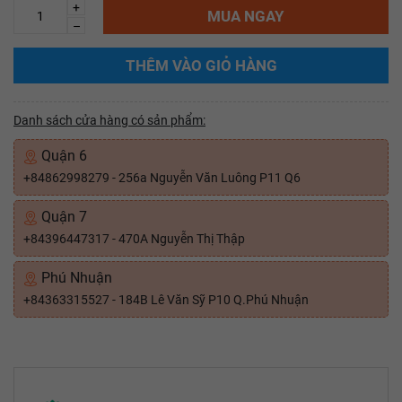
+
MUA NGAY
–
THÊM VÀO GIỎ HÀNG
Danh sách cửa hàng có sản phẩm:
Quận 6
+84862998279 - 256a Nguyễn Văn Luông P11 Q6
Quận 7
+84396447317 - 470A Nguyễn Thị Thập
Phú Nhuận
+84363315527 - 184B Lê Văn Sỹ P10 Q.Phú Nhuận