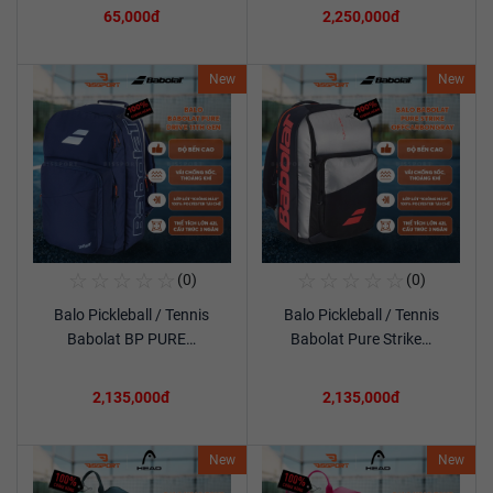
65,000đ
2,250,000đ
New
New
☆
☆
☆
☆
☆
☆
☆
☆
☆
☆
(0)
(0)
Mua Ngay
Mua Ngay
Balo Pickleball / Tennis
Balo Pickleball / Tennis
Xem chi tiết
Xem chi tiết
Babolat BP PURE…
Babolat Pure Strike…
2,135,000đ
2,135,000đ
New
New