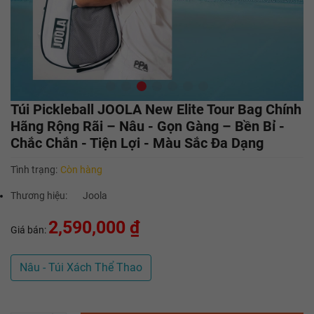
Túi Pickleball JOOLA New Elite Tour Bag Chính
Hãng Rộng Rãi – Nâu - Gọn Gàng – Bền Bỉ -
Chắc Chắn - Tiện Lợi - Màu Sắc Đa Dạng
Tình trạng:
Còn hàng
Thương hiệu:
Joola
2,590,000 ₫
Giá bán:
Nâu - Túi Xách Thể Thao