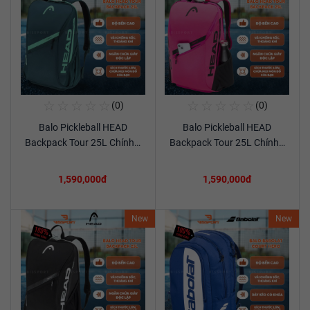
☆
☆
☆
☆
☆
☆
☆
☆
☆
☆
(0)
(0)
Mua Ngay
Mua Ngay
Balo Pickleball HEAD
Balo Pickleball HEAD
Xem chi tiết
Xem chi tiết
Backpack Tour 25L Chính…
Backpack Tour 25L Chính…
1,590,000đ
1,590,000đ
New
New