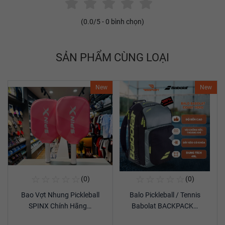
(
0.0
/5 -
0
bình chọn)
SẢN PHẨM CÙNG LOẠI
New
New
☆
☆
☆
☆
☆
☆
☆
☆
☆
☆
(0)
(0)
Mua Ngay
Mua Ngay
Bao Vợt Nhung Pickleball
Balo Pickleball / Tennis
Xem chi tiết
Xem chi tiết
SPINX Chính Hãng…
Babolat BACKPACK…