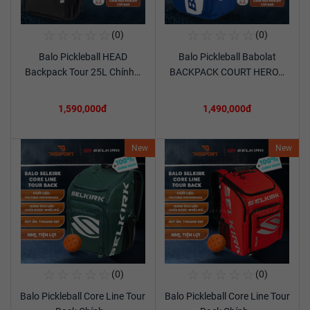
☆
☆
☆
☆
☆
☆
☆
☆
☆
☆
(0)
(0)
Mua Ngay
Mua Ngay
Balo Pickleball HEAD
Balo Pickleball Babolat
Xem chi tiết
Xem chi tiết
Backpack Tour 25L Chính…
BACKPACK COURT HERO…
1,590,000đ
1,490,000đ
New
New
☆
☆
☆
☆
☆
☆
☆
☆
☆
☆
(0)
(0)
Mua Ngay
Mua Ngay
Balo Pickleball Core Line Tour
Balo Pickleball Core Line Tour
Xem chi tiết
Xem chi tiết