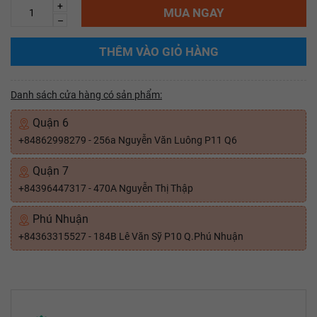
+
MUA NGAY
–
THÊM VÀO GIỎ HÀNG
Danh sách cửa hàng có sản phẩm:
Quận 6
+84862998279 - 256a Nguyễn Văn Luông P11 Q6
Quận 7
+84396447317 - 470A Nguyễn Thị Thập
Phú Nhuận
+84363315527 - 184B Lê Văn Sỹ P10 Q.Phú Nhuận