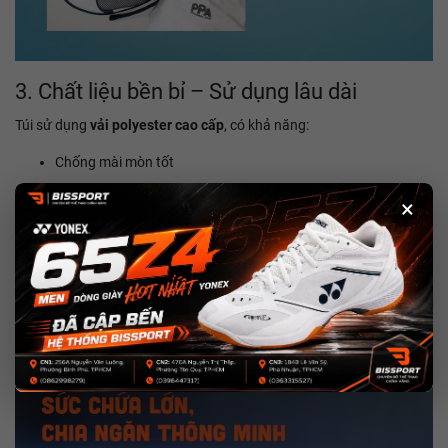
3. Chất liệu bền bỉ – Sử dụng lâu dài
Túi sử dụng
vải polyester cao cấp
, có khả năng:
Chống mài mòn tốt
Ít bám bẩn, dễ lau chùi
×
Giữ form túi ổn định khi sử dụng lâu dài
Đây là kiểu túi bạn có thể yên tâm dùng
từ tập luyện hàng ngày đến
thi đấu
, không lo nhanh xuống cấp.