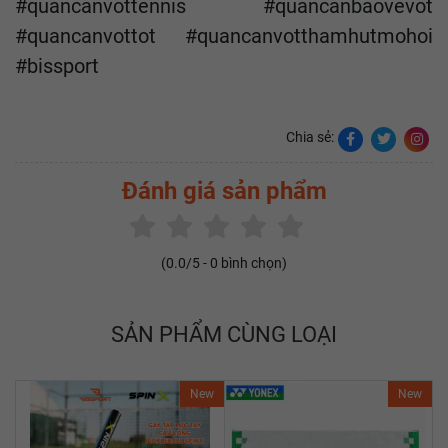
#quancanvottennis #quancanbaovevot
#quancanvottot #quancanvotthamhutmohoi
#bissport
Chia sẻ:
Đánh giá sản phẩm
(
0.0
/5 -
0
bình chọn)
SẢN PHẨM CÙNG LOẠI
New
New