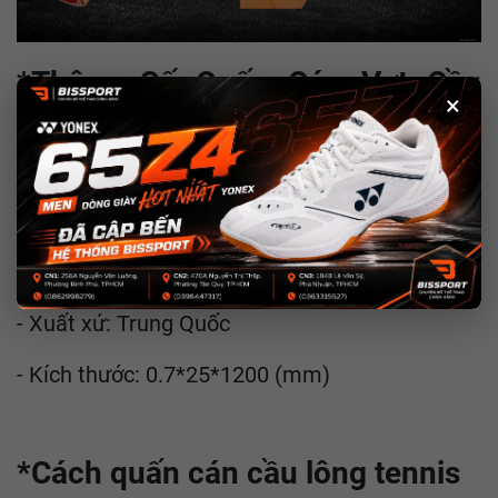
*Thông Số Quấn Cán Vợt Cầu
×
Lông Tennis Nội Địa YY - CLUB:
- Chất liệu: Polyurethane
- Màu sắc: Đen, trắng, xám, xanh dương, xanh
biển, xanh lá, đỏ, tím, hồng
- Xuất xứ: Trung Quốc
- Kích thước: 0.7*25*1200 (mm)
*Cách quấn cán cầu lông tennis