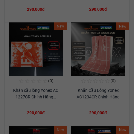
290,000đ
290,000đ
New
New
☆
☆
☆
☆
☆
☆
☆
☆
☆
☆
(0)
(0)
Mua Ngay
Mua Ngay
Khăn cầu lông Yonex AC
Khăn Cầu Lông Yonex
Xem chi tiết
Xem chi tiết
1227CR Chính Hãng…
AC1234CR Chính Hãng
290,000đ
290,000đ
New
New