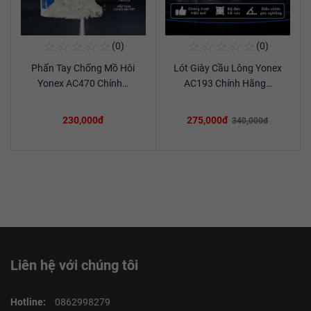
☆
☆
☆
☆
☆
☆
☆
☆
☆
☆
(0)
(0)
Mua Ngay
Mua Ngay
Phấn Tay Chống Mồ Hôi
Lót Giày Cầu Lông Yonex
Xem chi tiết
Xem chi tiết
Yonex AC470 Chính…
AC193 Chính Hãng…
230,000đ
275,000đ
340,000đ
Liên hệ với chúng tôi
Hotline:
0862998279