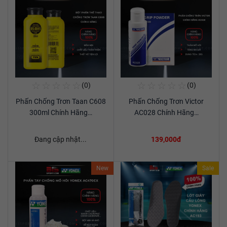
☆
☆
☆
☆
☆
☆
☆
☆
☆
☆
(0)
(0)
Mua Ngay
Mua Ngay
Phấn Chống Trơn Taan C608
Phấn Chống Trơn Victor
Xem chi tiết
Xem chi tiết
300ml Chính Hãng…
AC028 Chính Hãng…
Đang cập nhật...
139,000đ
New
Sale