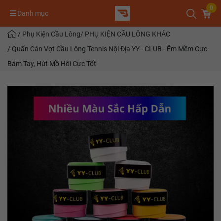
0
Danh mục
/
Phụ Kiện Cầu Lông
/
PHỤ KIỆN CẦU LÔNG KHÁC
/
Quấn Cán Vợt Cầu Lông Tennis Nội Địa YY - CLUB - Êm Mềm Cực
Bám Tay, Hút Mồ Hôi Cực Tốt