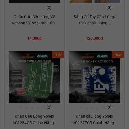
☆
☆
☆
☆
☆
☆
☆
☆
☆
☆
(0)
(0)
Mua Ngay
Mua Ngay
Quấn Cán Cầu Lông VS
Băng Cổ Tay Cầu Lông/
Xem chi tiết
Xem chi tiết
Venson VG555 Cao Cấp…
Pickleball Lining…
14,000đ
120,000đ
New
New
☆
☆
☆
☆
☆
☆
☆
☆
☆
☆
(0)
(0)
Mua Ngay
Mua Ngay
Khăn Cầu Lông Yonex
Khăn cầu lông Yonex
Xem chi tiết
Xem chi tiết
AC1234CR Chính Hãng…
AC1227CR Chính Hãng…