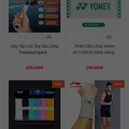
☆
☆
☆
☆
☆
☆
☆
☆
☆
☆
(0)
(0)
Mua Ngay
Mua Ngay
Gậy Tập Lực Tay Cầu Lông
Khăn Cầu Lông Yonex
Xem chi tiết
Xem chi tiết
Pickleball SpinX…
AC1109CR Chính Hãng…
450,000đ
290,000đ
New
New