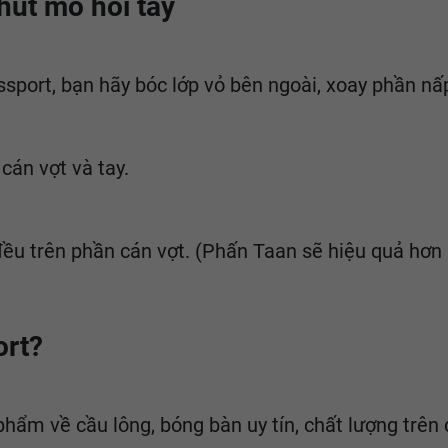
út mồ hôi tay
ssport, bạn hãy bóc lớp vỏ bên ngoài, xoay phần n
cán vợt và tay.
đều trên phần cán vợt. (Phấn Taan sẽ hiệu quả hơn 
ort?
 phẩm về cầu lông, bóng bàn uy tín, chất lượng trê