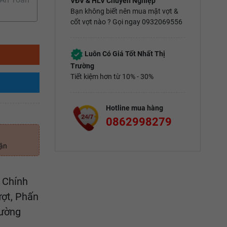
VĐV & HLV Chuyên Nghiệp
Bạn không biết nên mua mặt vợt &
cốt vợt nào ? Gọi ngay 0932069556
Luôn Có Giá Tốt Nhất Thị
Trường
Tiết kiệm hơn từ 10% - 30%
Hotline mua hàng
0862998279
uận
 Chính
ợt, Phấn
rường