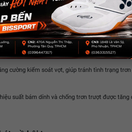
 khả năng thấm hút mồ hôi xuất sắc, mang lại cảm 
ông chứa hóa chất và an toàn tuyệt đối cho da.
g cường kiểm soát vợt, giúp tránh tình trạng trơn 
, hiệu suất bám dính và chống trơn trượt được tă