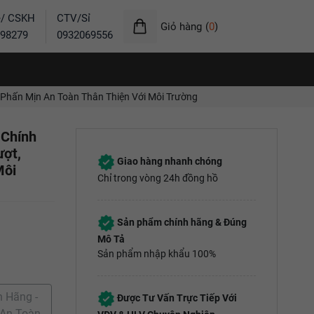
ẻ/ CSKH
CTV/Sỉ
Giỏ hàng
(
0
)
98279
0932069556
Phấn Mịn An Toàn Thân Thiện Với Môi Trường
 Chính
ượt,
Giao hàng nhanh chóng
Môi
Chỉ trong vòng 24h đồng hồ
Sản phẩm chính hãng & Đúng
Mô Tả
Sản phẩm nhập khẩu 100%
 Hãng -
Được Tư Vấn Trực Tiếp Với
 An Toàn