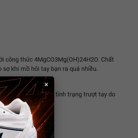
g với công thức 4MgCO3Mg(OH)24H2O. Chất
sợ khi mồ hôi tay bạn ra quá nhiều.
×
 để giúp bạn tránh tình trạng trượt tay do