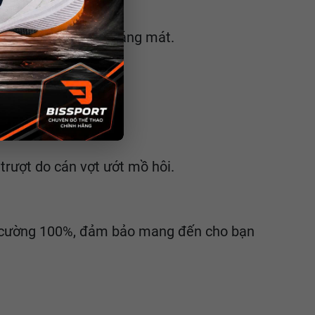
giác khô ráo và thoáng mát.
trượt do cán vợt ướt mồ hôi.
ng cường 100%, đảm bảo mang đến cho bạn