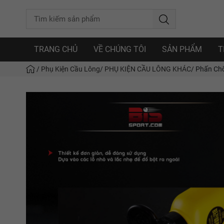
TRANG CHỦ
VỀ CHÚNG TÔI
SẢN PHẨM
T
/
Phụ Kiện Cầu Lông
/
PHỤ KIỆN CẦU LÔNG KHÁC
/
Phấn Chố