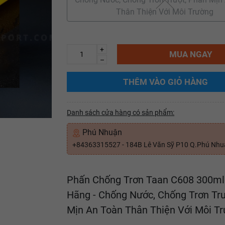
Thân Thiện Với Môi Trường
+
MUA NGAY
–
THÊM VÀO GIỎ HÀNG
Danh sách cửa hàng có sản phẩm:
Phú Nhuận
+84363315527 - 184B Lê Văn Sỹ P10 Q.Phú Nh
Phấn Chống Trơn Taan C608 300ml
Hãng - Chống Nước, Chống Trơn Trư
Mịn An Toàn Thân Thiện Với Môi T