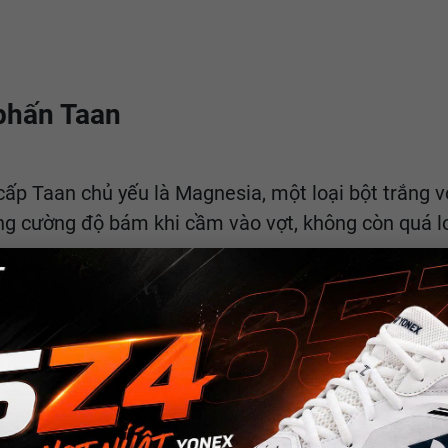
phấn Taan
cấp Taan chủ yếu là Magnesia, một loại bột trắn
g cường độ bám khi cầm vào vợt, không còn quá lo 
t vời, phấn thấm mồ hôi Taan là lựa chọn hoàn hảo
hao thoải mái và hiệu quả hơn.
thấm hút mồ hôi tay