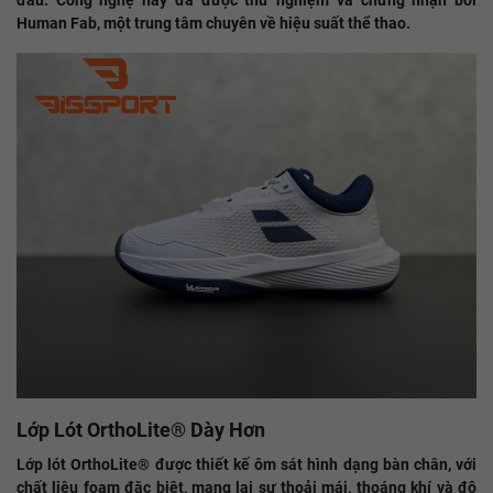
đấu. Công nghệ này đã được thử nghiệm và chứng nhận bởi
Human Fab, một trung tâm chuyên về hiệu suất thể thao.
Lớp Lót OrthoLite® Dày Hơn
Lớp lót OrthoLite® được thiết kế ôm sát hình dạng bàn chân, với
chất liệu foam đặc biệt, mang lại sự thoải mái, thoáng khí và độ