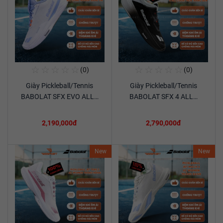
☆
☆
☆
☆
☆
☆
☆
☆
☆
☆
(0)
(0)
Mua Ngay
Mua Ngay
Giày Pickleball/Tennis
Giày Pickleball/Tennis
Xem chi tiết
Xem chi tiết
BABOLAT SFX EVO ALL…
BABOLAT SFX 4 ALL…
2,190,000đ
2,790,000đ
New
New