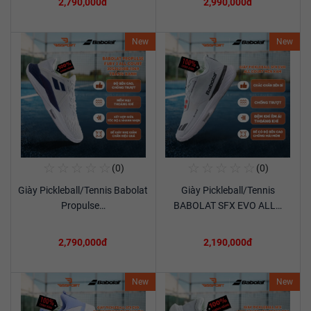
2,790,000đ
2,990,000đ
New
New
☆
☆
☆
☆
☆
☆
☆
☆
☆
☆
(0)
(0)
Mua Ngay
Mua Ngay
Giày Pickleball/Tennis Babolat
Giày Pickleball/Tennis
Xem chi tiết
Xem chi tiết
Propulse…
BABOLAT SFX EVO ALL…
2,790,000đ
2,190,000đ
New
New