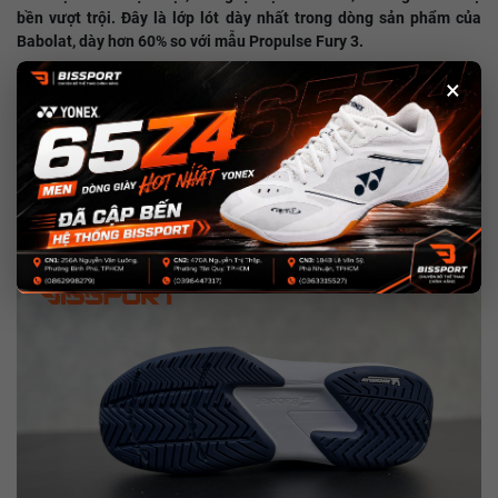
bền vượt trội. Đây là lớp lót dày nhất trong dòng sản phẩm của
Babolat, dày hơn 60% so với mẫu Propulse Fury 3.​
Hệ Thống Hỗ Trợ Bàn Chân
×
Giày được thiết kế với hệ thống hỗ trợ bàn chân, bao gồm các dây
đai nội bộ ôm sát phần giữa bàn chân, giúp tăng cường sự ổn định
trong các pha di chuyển ngang. Phần trước của bàn chân được đặt
trong một cấu trúc hỗ trợ, giúp người chơi tự tin khi dừng hoặc
thay đổi hướng nhanh chóng.​