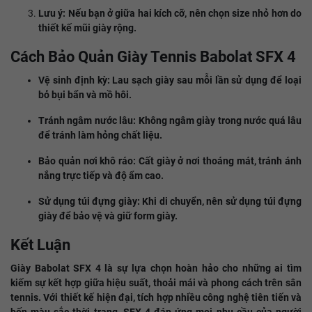
Lưu ý: Nếu bạn ở giữa hai kích cỡ, nên chọn size nhỏ hơn do
thiết kế mũi giày rộng.​
Cách Bảo Quản Giày Tennis Babolat SFX 4
Vệ sinh định kỳ: Lau sạch giày sau mỗi lần sử dụng để loại
bỏ bụi bẩn và mồ hôi.​
Tránh ngâm nước lâu: Không ngâm giày trong nước quá lâu
để tránh làm hỏng chất liệu.​
Bảo quản nơi khô ráo: Cất giày ở nơi thoáng mát, tránh ánh
nắng trực tiếp và độ ẩm cao.​
Sử dụng túi đựng giày: Khi di chuyển, nên sử dụng túi đựng
giày để bảo vệ và giữ form giày.​
Kết Luận
Giày Babolat SFX 4 là sự lựa chọn hoàn hảo cho những ai tìm
kiếm sự kết hợp giữa hiệu suất, thoải mái và phong cách trên sân
tennis. Với thiết kế hiện đại, tích hợp nhiều công nghệ tiên tiến và
bốn màu sắc thời trang, SFX 4 đáp ứng mọi nhu cầu của người