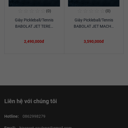
☆
☆
☆
☆
☆
☆
☆
☆
☆
☆
(0)
(0)
Mua Ngay
Mua Ngay
Giày Pickleball/Tennis
Giày Pickleball/Tennis
Xem chi tiết
Xem chi tiết
BABOLAT JET TERE…
BABOLAT JET MACH…
2,490,000đ
3,590,000đ
Liên hệ với chúng tôi
Hotline:
0862998279
Email:
bissport.caulong@gmail.com