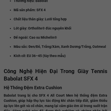
Thương hiệu: Babolat​
Mã sản phẩm: SFX 4​
Chất liệu thân giày: Lưới tổng hợp​
Lót giày: Ortholite® đúc nguyên khối​
Đế ngoài: Cao su Michelin®​
Màu sắc: Đen/Đỏ, Trắng/Xám, Xanh Dương/Trắng, Oatmeal​
Kích cỡ: EU 36–45 (tùy theo mẫu)​
Công Nghệ Hiện Đại Trong Giày Tennis
Babolat SFX 4
Hệ Thống Đệm Extra Cushion
Babolat trang bị cho SFX 4 All Court Men hệ thống đệm Extra
Cushion, giúp hấp thụ lực tác động khi chân tiếp đất, giảm thiểu
áp lực lên gót và cổ chân, mang lại cảm giác êm ái trong suốt trận