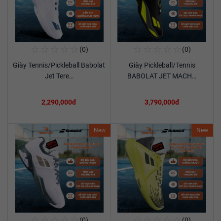
☆
☆
☆
☆
☆
☆
☆
☆
☆
☆
(0)
(0)
Mua Ngay
Mua Ngay
Giày Tennis/Pickleball Babolat
Giày Pickleball/Tennis
Xem chi tiết
Xem chi tiết
Jet Tere…
BABOLAT JET MACH…
2,290,000đ
3,790,000đ
New
New
☆
☆
☆
☆
☆
☆
☆
☆
☆
☆
(0)
(0)
Mua Ngay
Mua Ngay