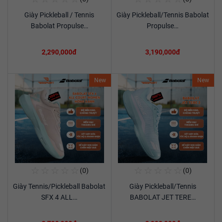
Giày Pickleball / Tennis
Giày Pickleball/Tennis Babolat
Xem chi tiết
Xem chi tiết
Babolat Propulse…
Propulse…
2,290,000đ
3,190,000đ
New
New
☆
☆
☆
☆
☆
☆
☆
☆
☆
☆
(0)
(0)
Mua Ngay
Mua Ngay
Giày Tennis/Pickleball Babolat
Giày Pickleball/Tennis
Xem chi tiết
Xem chi tiết
SFX 4 ALL…
BABOLAT JET TERE…