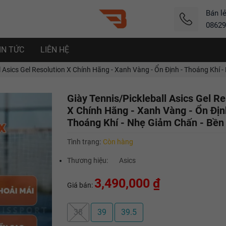
Bán l
08629
IN TỨC
LIÊN HỆ
l Asics Gel Resolution X Chính Hãng - Xanh Vàng - Ổn Định - Thoáng Khí -
Giày Tennis/Pickleball Asics Gel Re
X Chính Hãng - Xanh Vàng - Ổn Địn
Thoáng Khí - Nhẹ Giảm Chấn - Bền
Tình trạng:
Còn hàng
Thương hiệu:
Asics
3,490,000 ₫
Giá bán:
38
39
39.5