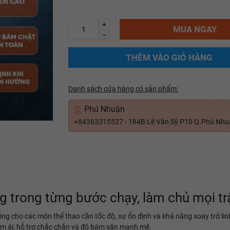
+
MUA NGAY
–
THÊM VÀO GIỎ HÀNG
Danh sách cửa hàng có sản phẩm:
Phú Nhuận
+84363315527 - 184B Lê Văn Sỹ P10 Q.Phú Nh
g trong từng bước chạy, làm chủ mọi t
êng cho các môn thể thao cần tốc độ, sự ổn định và khả năng xoay trở linh 
i êm ái, hỗ trợ chắc chắn và độ bám sân mạnh mẽ.