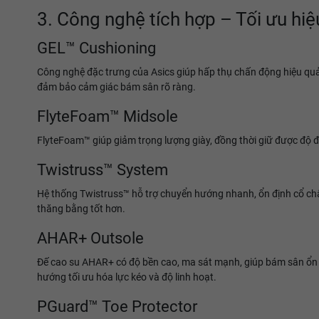
3. Công nghệ tích hợp – Tối ưu hiệ
GEL™ Cushioning
Công nghệ đặc trưng của Asics giúp hấp thụ chấn động hiệu quả
đảm bảo cảm giác bám sân rõ ràng.
FlyteFoam™ Midsole
FlyteFoam™ giúp giảm trọng lượng giày, đồng thời giữ được độ đ
Twistruss™ System
Hệ thống Twistruss™ hỗ trợ chuyển hướng nhanh, ổn định cổ châ
thăng bằng tốt hơn.
AHAR+ Outsole
Đế cao su AHAR+ có độ bền cao, ma sát mạnh, giúp bám sân ổn đị
hướng tối ưu hóa lực kéo và độ linh hoạt.
PGuard™ Toe Protector