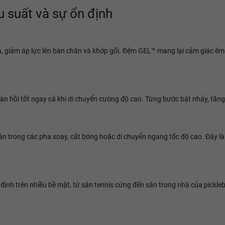
u suất và sự ổn định
, giảm áp lực lên bàn chân và khớp gối. Đệm GEL™ mang lại cảm giác êm
àn hồi tốt ngay cả khi di chuyển cường độ cao. Từng bước bật nhảy, tăng
n trong các pha xoay, cắt bóng hoặc di chuyển ngang tốc độ cao. Đây l
nh trên nhiều bề mặt, từ sân tennis cứng đến sân trong nhà của pickleba