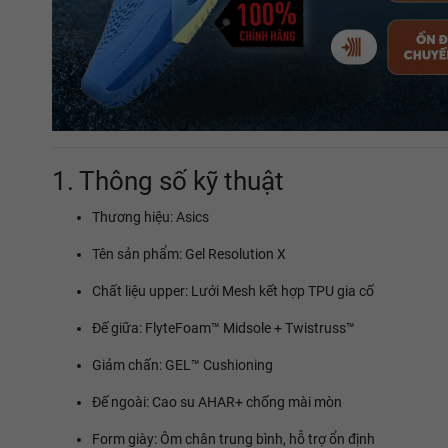
1. Thông số kỹ thuật
Thương hiệu: Asics
Tên sản phẩm: Gel Resolution X
Chất liệu upper: Lưới Mesh kết hợp TPU gia cố
Đế giữa: FlyteFoam™ Midsole + Twistruss™
Giảm chấn: GEL™ Cushioning
Đế ngoài: Cao su AHAR+ chống mài mòn
Form giày: Ôm chân trung bình, hỗ trợ ổn định