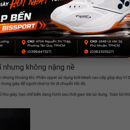
hí nhưng không nặng nề
ân nhưng thoáng khí. Phần upper sử dụng lưới Mesh cao cấp giúp duy trì đ
trong giày để người chơi tự tin di chuyển tốc độ.
 thọ giày, hạn chế biến dạng form sau thời gian dài sử dụng. Toàn bộ thâ