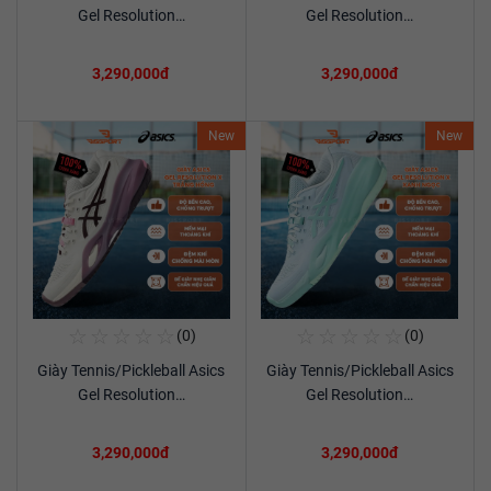
Xem chi tiết
Xem chi tiết
Gel Resolution…
Gel Resolution…
3,290,000đ
3,290,000đ
New
New
☆
☆
☆
☆
☆
☆
☆
☆
☆
☆
(0)
(0)
Mua Ngay
Mua Ngay
Giày Tennis/Pickleball Asics
Giày Tennis/Pickleball Asics
Xem chi tiết
Xem chi tiết
Gel Resolution…
Gel Resolution…
3,290,000đ
3,290,000đ