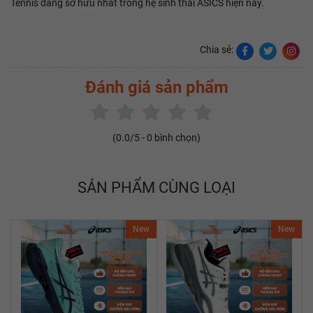
Tennis đáng sở hữu nhất trong hệ sinh thái ASICS hiện nay.
Chia sẻ:
Đánh giá sản phẩm
(
0.0
/5 -
0
bình chọn)
SẢN PHẨM CÙNG LOẠI
New
New