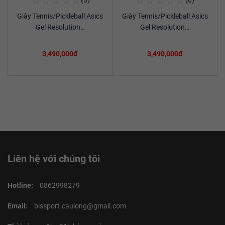
☆
☆
☆
☆
☆
☆
☆
☆
☆
☆
(0)
(0)
Mua Ngay
Mua Ngay
Giày Tennis/Pickleball Asics
Giày Tennis/Pickleball Asics
Xem chi tiết
Xem chi tiết
Gel Resolution…
Gel Resolution…
3,490,000đ
3,490,000đ
Liên hệ với chúng tôi
Hotline:
0862998279
Email:
bissport.caulong@gmail.com