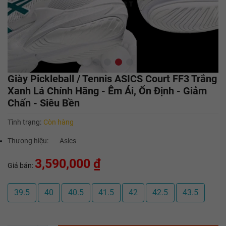
Giày Pickleball / Tennis ASICS Court FF3 Trắng
Xanh Lá Chính Hãng - Êm Ái, Ổn Định - Giảm
Chấn - Siêu Bền
Tình trạng:
Còn hàng
Thương hiệu:
Asics
3,590,000 ₫
Giá bán:
39.5
40
40.5
41.5
42
42.5
43.5