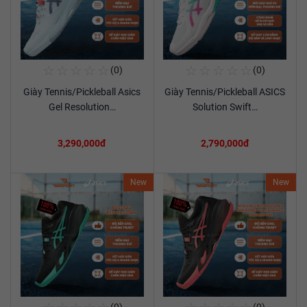
☆
☆
☆
☆
☆
☆
☆
☆
☆
☆
(0)
(0)
Mua Ngay
Mua Ngay
Giày Tennis/Pickleball Asics
Giày Tennis/Pickleball ASICS
Xem chi tiết
Xem chi tiết
Gel Resolution…
Solution Swift…
3,290,000đ
2,790,000đ
New
New