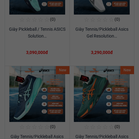
☆
☆
☆
☆
☆
☆
☆
☆
☆
☆
(0)
(0)
Mua Ngay
Mua Ngay
Giày Pickleball / Tennis ASICS
Giày Tennis/Pickleball Asics
Xem chi tiết
Xem chi tiết
Solution…
Gel Resolution…
3,090,000đ
3,290,000đ
New
New
☆
☆
☆
☆
☆
☆
☆
☆
☆
☆
(0)
(0)
Mua Ngay
Mua Ngay
Giày Tennis/Pickleball Asics
Giày Tennis/Pickleball Asics