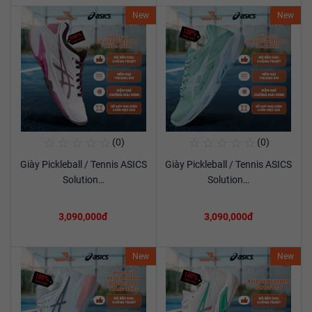
New
New
☆
☆
☆
☆
☆
☆
☆
☆
☆
☆
(0)
(0)
Mua Ngay
Mua Ngay
Giày Pickleball / Tennis ASICS
Giày Pickleball / Tennis ASICS
Xem chi tiết
Xem chi tiết
Solution…
Solution…
3,090,000đ
3,090,000đ
New
New