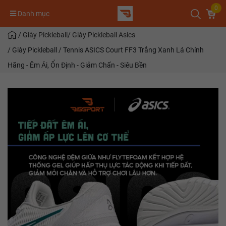
0
Danh mục
/
Giày Pickleball
/
Giày Pickleball Asics
/
Giày Pickleball / Tennis ASICS Court FF3 Trắng Xanh Lá Chính
Hãng - Êm Ái, Ổn Định - Giảm Chấn - Siêu Bền