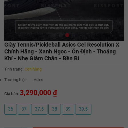
Giày Tennis/Pickleball Asics Gel Resolution X
Chính Hãng - Xanh Ngọc - Ổn Định - Thoáng
Khí - Nhẹ Giảm Chấn - Bền Bỉ
Tình trạng:
Còn hàng
Thương hiệu:
Asics
3,290,000 ₫
Giá bán:
36
37
37.5
38
39
39.5