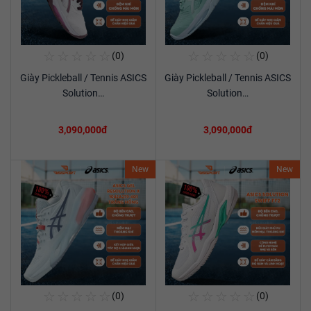
☆
☆
☆
☆
☆
☆
☆
☆
☆
☆
(0)
(0)
Mua Ngay
Mua Ngay
Giày Pickleball / Tennis ASICS
Giày Pickleball / Tennis ASICS
Xem chi tiết
Xem chi tiết
Solution…
Solution…
3,090,000đ
3,090,000đ
New
New
☆
☆
☆
☆
☆
☆
☆
☆
☆
☆
(0)
(0)
Mua Ngay
Mua Ngay