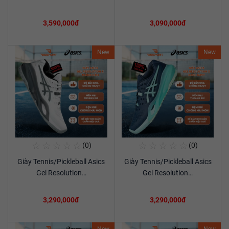
3,590,000đ
3,090,000đ
New
New
☆
☆
☆
☆
☆
☆
☆
☆
☆
☆
(0)
(0)
Mua Ngay
Mua Ngay
Giày Tennis/Pickleball Asics
Giày Tennis/Pickleball Asics
Xem chi tiết
Xem chi tiết
Gel Resolution…
Gel Resolution…
3,290,000đ
3,290,000đ