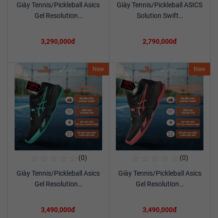
Giày Tennis/Pickleball Asics
Giày Tennis/Pickleball ASICS
Xem chi tiết
Xem chi tiết
Gel Resolution…
Solution Swift…
3,290,000đ
2,790,000đ
New
New
☆
☆
☆
☆
☆
☆
☆
☆
☆
☆
(0)
(0)
Mua Ngay
Mua Ngay
Giày Tennis/Pickleball Asics
Giày Tennis/Pickleball Asics
Xem chi tiết
Xem chi tiết
Gel Resolution…
Gel Resolution…
3,490,000đ
3,490,000đ