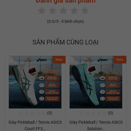
Đánh giá sản phẩm
(
0.0
/5 -
0
bình chọn)
SẢN PHẨM CÙNG LOẠI
New
New
☆
☆
☆
☆
☆
☆
☆
☆
☆
☆
(0)
(0)
Mua Ngay
Mua Ngay
Giày Pickleball / Tennis ASICS
Giày Pickleball / Tennis ASICS
Xem chi tiết
Xem chi tiết
Court FF3…
Solution…