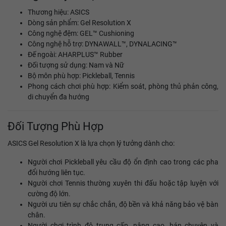
Thương hiệu: ASICS
Dòng sản phẩm: Gel Resolution X
Công nghệ đệm: GEL™ Cushioning
Công nghệ hỗ trợ: DYNAWALL™, DYNALACING™
Đế ngoài: AHARPLUS™ Rubber
Đối tượng sử dụng: Nam và Nữ
Bộ môn phù hợp: Pickleball, Tennis
Phong cách chơi phù hợp: Kiểm soát, phòng thủ phản công,
di chuyển đa hướng
Đối Tượng Phù Hợp
ASICS Gel Resolution X là lựa chọn lý tưởng dành cho:
Người chơi Pickleball yêu cầu độ ổn định cao trong các pha
đổi hướng liên tục.
Người chơi Tennis thường xuyên thi đấu hoặc tập luyện với
cường độ lớn.
Người ưu tiên sự chắc chắn, độ bền và khả năng bảo vệ bàn
chân.
Người chơi trình độ trung cấp, nâng cao, bán chuyên và