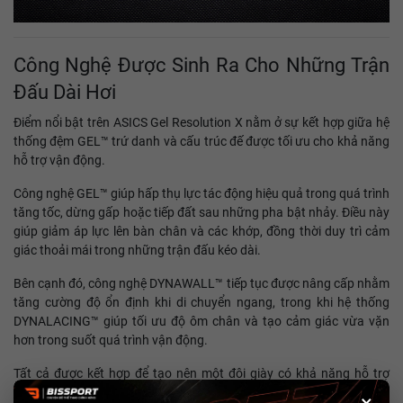
Công Nghệ Được Sinh Ra Cho Những Trận
Đấu Dài Hơi
Điểm nổi bật trên ASICS Gel Resolution X nằm ở sự kết hợp giữa hệ
thống đệm GEL™ trứ danh và cấu trúc đế được tối ưu cho khả năng
hỗ trợ vận động.
Công nghệ GEL™ giúp hấp thụ lực tác động hiệu quả trong quá trình
tăng tốc, dừng gấp hoặc tiếp đất sau những pha bật nhảy. Điều này
giúp giảm áp lực lên bàn chân và các khớp, đồng thời duy trì cảm
giác thoải mái trong những trận đấu kéo dài.
Bên cạnh đó, công nghệ DYNAWALL™ tiếp tục được nâng cấp nhằm
tăng cường độ ổn định khi di chuyển ngang, trong khi hệ thống
DYNALACING™ giúp tối ưu độ ôm chân và tạo cảm giác vừa vặn
hơn trong suốt quá trình vận động.
Tất cả được kết hợp để tạo nên một đôi giày có khả năng hỗ trợ
toàn diện, đặc biệt phù hợp với những người chơi yêu cầu cao về sự
×