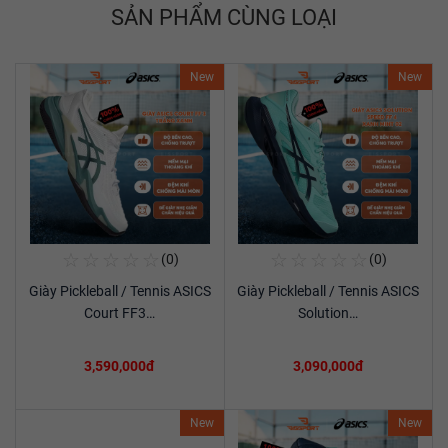
SẢN PHẨM CÙNG LOẠI
New
New
☆
☆
☆
☆
☆
☆
☆
☆
☆
☆
(0)
(0)
Mua Ngay
Mua Ngay
Giày Pickleball / Tennis ASICS
Giày Pickleball / Tennis ASICS
Xem chi tiết
Xem chi tiết
Court FF3…
Solution…
3,590,000đ
3,090,000đ
New
New