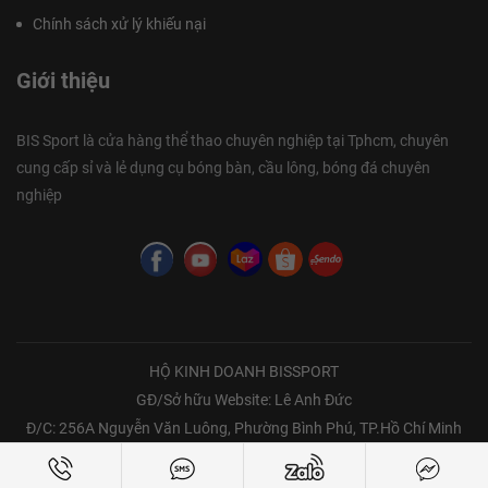
Chính sách xử lý khiếu nại
Giới thiệu
BIS Sport là cửa hàng thể thao chuyên nghiệp tại Tphcm, chuyên
cung cấp sỉ và lẻ dụng cụ bóng bàn, cầu lông, bóng đá chuyên
nghiệp
HỘ KINH DOANH BISSPORT
GĐ/Sở hữu Website: Lê Anh Đức
Đ/C: 256A Nguyễn Văn Luông, Phường Bình Phú, TP.Hồ Chí Minh