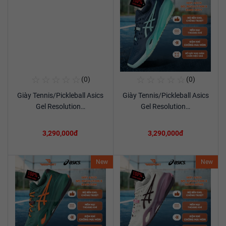
☆
☆
☆
☆
☆
☆
☆
☆
☆
☆
(0)
(0)
Mua Ngay
Mua Ngay
Giày Tennis/Pickleball Asics
Giày Tennis/Pickleball Asics
Xem chi tiết
Xem chi tiết
Gel Resolution…
Gel Resolution…
3,290,000đ
3,290,000đ
New
New