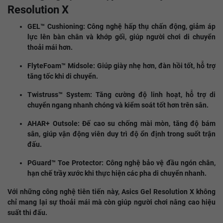
Resolution X
GEL™ Cushioning: Công nghệ hấp thụ chấn động, giảm áp
lực lên bàn chân và khớp gối, giúp người chơi di chuyển
thoải mái hơn.
FlyteFoam™ Midsole: Giúp giày nhẹ hơn, đàn hồi tốt, hỗ trợ
tăng tốc khi di chuyển.
Twistruss™ System: Tăng cường độ linh hoạt, hỗ trợ di
chuyển ngang nhanh chóng và kiểm soát tốt hơn trên sân.
AHAR+ Outsole: Đế cao su chống mài mòn, tăng độ bám
sân, giúp vận động viên duy trì độ ổn định trong suốt trận
đấu.
PGuard™ Toe Protector: Công nghệ bảo vệ đầu ngón chân,
hạn chế trầy xước khi thực hiện các pha di chuyển nhanh.
Với những công nghệ tiên tiến này, Asics Gel Resolution X không
chỉ mang lại sự thoải mái mà còn giúp người chơi nâng cao hiệu
suất thi đấu.