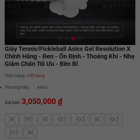
Giày Tennis/Pickleball Asics Gel Resolution X
Chính Hãng - Đen - Ổn Định - Thoáng Khí - Nhẹ
Giảm Chấn Tối Ưu - Bền Bỉ
Tình trạng:
Hết hàng
Thương hiệu:
Asics
3,050,000 ₫
Giá bán:
39
39.5
40
40.5
41.5
42
42.5
43.5
44