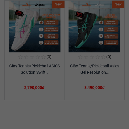
New
New
☆
☆
☆
☆
☆
☆
☆
☆
☆
☆
(0)
(0)
Mua Ngay
Mua Ngay
Giày Tennis/Pickleball ASICS
Giày Tennis/Pickleball Asics
Xem chi tiết
Xem chi tiết
Solution Swift…
Gel Resolution…
2,790,000đ
3,490,000đ