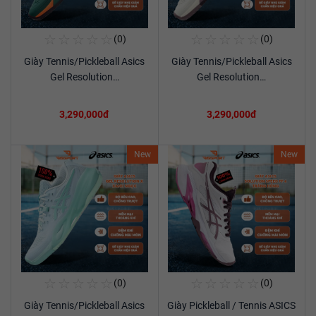
☆
☆
☆
☆
☆
☆
☆
☆
☆
☆
(0)
(0)
Mua Ngay
Mua Ngay
Giày Tennis/Pickleball Asics
Giày Tennis/Pickleball Asics
Xem chi tiết
Xem chi tiết
Gel Resolution…
Gel Resolution…
3,290,000đ
3,290,000đ
New
New
☆
☆
☆
☆
☆
☆
☆
☆
☆
☆
(0)
(0)
Mua Ngay
Mua Ngay
Giày Tennis/Pickleball Asics
Giày Pickleball / Tennis ASICS
Xem chi tiết
Xem chi tiết