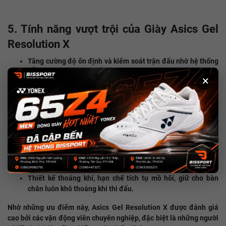
5. Tính năng vượt trội của Giày Asics Gel
Resolution X
Tăng cường độ ổn định và kiểm soát trận đấu nhờ hệ thống
hỗ trợ chuyển động linh hoạt.
×
Giảm chấn tối ưu, hạn chế áp lực lên bàn chân khi di chuyển
liên tục.
Bám sân tốt, giúp người chơi giữ thăng bằng ngay cả trong
những pha di chuyển đột ngột.
Độ bền cao, có thể sử dụng lâu dài ngay cả trên mặt sân
cứng.
Thiết kế thoáng khí, hạn chế tích tụ mồ hôi, giữ cho bàn
chân luôn khô thoáng khi thi đấu.
Nhờ những ưu điểm này, Asics Gel Resolution X được đánh giá
cao bởi các vận động viên chuyên nghiệp, đặc biệt là những người