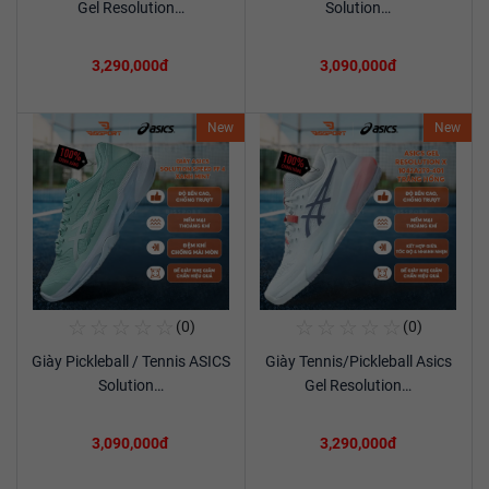
Gel Resolution…
Solution…
3,290,000đ
3,090,000đ
New
New
☆
☆
☆
☆
☆
☆
☆
☆
☆
☆
(0)
(0)
Mua Ngay
Mua Ngay
Giày Pickleball / Tennis ASICS
Giày Tennis/Pickleball Asics
Xem chi tiết
Xem chi tiết
Solution…
Gel Resolution…
3,090,000đ
3,290,000đ