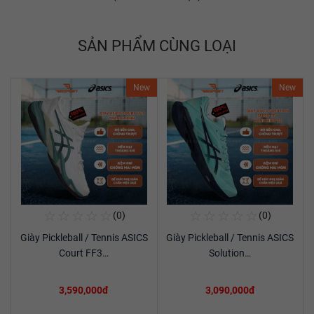
SẢN PHẨM CÙNG LOẠI
New
New
☆
☆
☆
☆
☆
☆
☆
☆
☆
☆
(0)
(0)
Mua Ngay
Mua Ngay
Giày Pickleball / Tennis ASICS
Giày Pickleball / Tennis ASICS
Xem chi tiết
Xem chi tiết
Court FF3…
Solution…
3,590,000đ
3,090,000đ