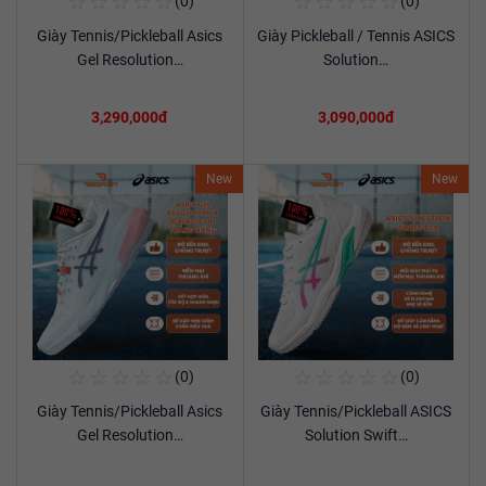
☆
☆
☆
☆
☆
☆
☆
☆
☆
☆
(0)
(0)
Mua Ngay
Mua Ngay
Giày Tennis/Pickleball Asics
Giày Pickleball / Tennis ASICS
Xem chi tiết
Xem chi tiết
Gel Resolution…
Solution…
3,290,000đ
3,090,000đ
New
New
☆
☆
☆
☆
☆
☆
☆
☆
☆
☆
(0)
(0)
Mua Ngay
Mua Ngay
Giày Tennis/Pickleball Asics
Giày Tennis/Pickleball ASICS
Xem chi tiết
Xem chi tiết
Gel Resolution…
Solution Swift…