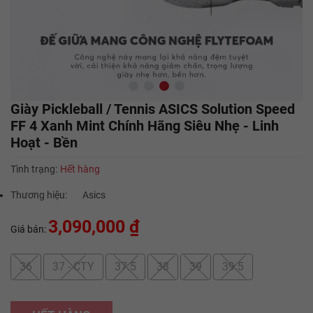
Giày Pickleball / Tennis ASICS Solution Speed
FF 4 Xanh Mint Chính Hãng Siêu Nhẹ - Linh
Hoạt - Bền
Tình trạng:
Hết hàng
Thương hiệu:
Asics
3,090,000 ₫
Giá bán:
36
37 - CTY
37.5
38
39
39.5