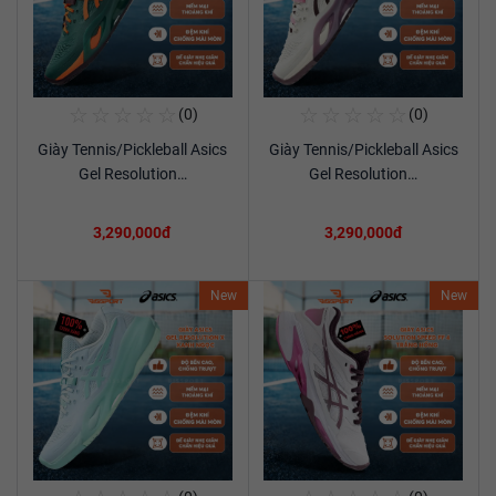
☆
☆
☆
☆
☆
☆
☆
☆
☆
☆
(0)
(0)
Mua Ngay
Mua Ngay
Giày Tennis/Pickleball Asics
Giày Tennis/Pickleball Asics
Xem chi tiết
Xem chi tiết
Gel Resolution…
Gel Resolution…
3,290,000đ
3,290,000đ
New
New