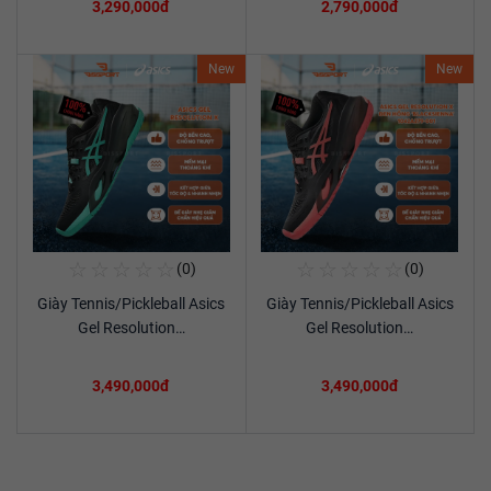
3,290,000đ
2,790,000đ
New
New
☆
☆
☆
☆
☆
☆
☆
☆
☆
☆
(0)
(0)
Mua Ngay
Mua Ngay
Giày Tennis/Pickleball Asics
Giày Tennis/Pickleball Asics
Xem chi tiết
Xem chi tiết
Gel Resolution…
Gel Resolution…
3,490,000đ
3,490,000đ