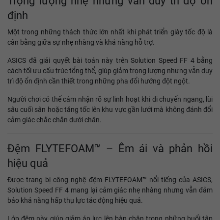
Trọng lượng nhẹ nhưng vẫn duy trì độ ổn
định
Một trong những thách thức lớn nhất khi phát triển giày tốc độ là
cân bằng giữa sự nhẹ nhàng và khả năng hỗ trợ.
ASICS đã giải quyết bài toán này trên Solution Speed FF 4 bằng
cách tối ưu cấu trúc tổng thể, giúp giảm trọng lượng nhưng vẫn duy
trì độ ổn định cần thiết trong những pha đổi hướng đột ngột.
Người chơi có thể cảm nhận rõ sự linh hoạt khi di chuyển ngang, lùi
sâu cuối sân hoặc tăng tốc lên khu vực gần lưới mà không đánh đổi
cảm giác chắc chắn dưới chân.
Đệm FLYTEFOAM™ – Êm ái và phản hồi
hiệu quả
Được trang bị công nghệ đệm FLYTEFOAM™ nổi tiếng của ASICS,
Solution Speed FF 4 mang lại cảm giác nhẹ nhàng nhưng vẫn đảm
bảo khả năng hấp thụ lực tác động hiệu quả.
Lớp đệm này giúp giảm áp lực lên bàn chân trong những buổi tập