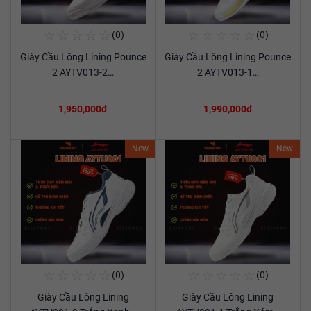
☆
☆
☆
☆
☆
☆
☆
☆
☆
☆
(0)
(0)
Mua Ngay
Mua Ngay
Giày Cầu Lông Lining Pounce
Giày Cầu Lông Lining Pounce
Xem chi tiết
Xem chi tiết
2 AYTV013-2…
2 AYTV013-1…
1,950,000đ
1,990,000đ
New
New
☆
☆
☆
☆
☆
☆
☆
☆
☆
☆
(0)
(0)
Mua Ngay
Mua Ngay
Giày Cầu Lông Lining
Giày Cầu Lông Lining
Xem chi tiết
Xem chi tiết