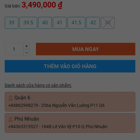
3,490,000 ₫
Giá bán:
39
39.5
40
41
41.5
42
43
+
MUA NGAY
–
THÊM VÀO GIỎ HÀNG
Danh sách cửa hàng có sản phẩm:
Quận 6
+84862998279 - 256a Nguyễn Văn Luông P11 Q6
Phú Nhuận
+84363315527 - 184B Lê Văn Sỹ P10 Q.Phú Nhuận