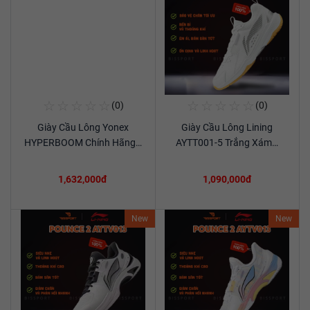
☆
☆
☆
☆
☆
☆
☆
☆
☆
☆
(0)
(0)
Mua Ngay
Mua Ngay
Giày Cầu Lông Yonex
Giày Cầu Lông Lining
Xem chi tiết
Xem chi tiết
HYPERBOOM Chính Hãng…
AYTT001-5 Trắng Xám…
1,632,000đ
1,090,000đ
New
New