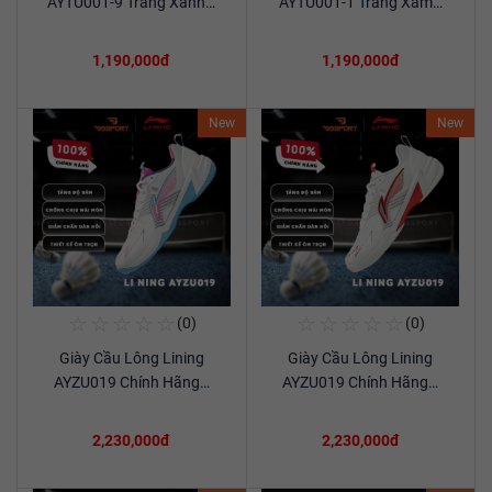
AYTU001-9 Trắng Xanh…
AYTU001-1 Trắng Xám…
1,190,000đ
1,190,000đ
New
New
☆
☆
☆
☆
☆
☆
☆
☆
☆
☆
(0)
(0)
Mua Ngay
Mua Ngay
Giày Cầu Lông Lining
Giày Cầu Lông Lining
Xem chi tiết
Xem chi tiết
AYZU019 Chính Hãng…
AYZU019 Chính Hãng…
2,230,000đ
2,230,000đ