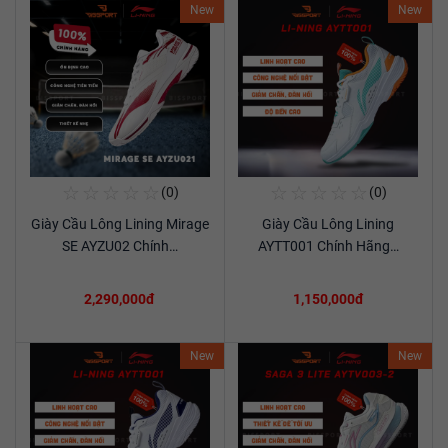
New
New
☆
☆
☆
☆
☆
☆
☆
☆
☆
☆
(0)
(0)
Mua Ngay
Mua Ngay
Giày Cầu Lông Lining Mirage
Giày Cầu Lông Lining
Xem chi tiết
Xem chi tiết
SE AYZU02 Chính…
AYTT001 Chính Hãng…
2,290,000đ
1,150,000đ
New
New