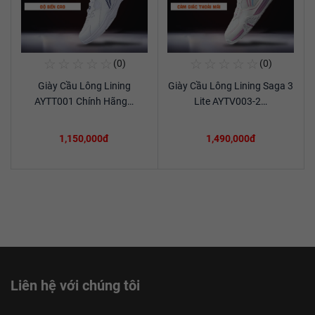
☆
☆
☆
☆
☆
☆
☆
☆
☆
☆
(0)
(0)
Mua Ngay
Mua Ngay
Giày Cầu Lông Lining
Giày Cầu Lông Lining Saga 3
Xem chi tiết
Xem chi tiết
AYTT001 Chính Hãng…
Lite AYTV003-2…
1,150,000đ
1,490,000đ
Liên hệ với chúng tôi