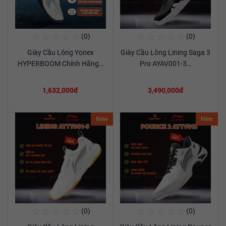
☆
☆
☆
☆
☆
☆
☆
☆
☆
☆
(0)
(0)
Mua Ngay
Mua Ngay
Giày Cầu Lông Yonex
Giày Cầu Lông Lining Saga 3
Xem chi tiết
Xem chi tiết
HYPERBOOM Chính Hãng…
Pro AYAV001-3…
1,632,000đ
3,490,000đ
New
New
☆
☆
☆
☆
☆
☆
☆
☆
☆
☆
(0)
(0)
Mua Ngay
Mua Ngay