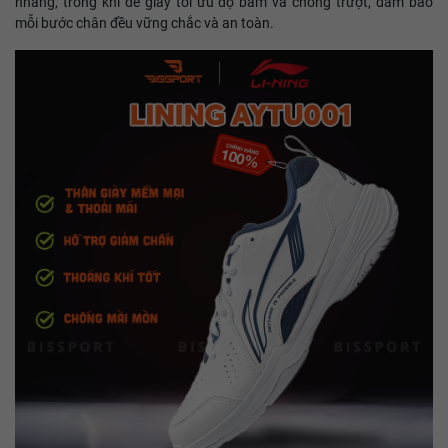
nhàng, trong khi đế giày tối ưu độ bám và chống trượt, đảm bảo
mỗi bước chân đều vững chắc và an toàn.