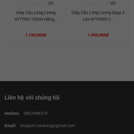
☆
☆
☆
☆
☆
☆
☆
☆
☆
☆
(0)
(0)
Mua Ngay
Mua Ngay
Giày Cầu Lông Lining
Giày Cầu Lông Lining Saga 3
Xem chi tiết
Xem chi tiết
AYTT001 Chính Hãng…
Lite AYTV003-2…
1,150,000đ
1,490,000đ
Liên hệ với chúng tôi
Hotline:
0862998279
Email:
bissport.caulong@gmail.com