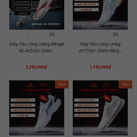
☆
☆
☆
☆
☆
☆
☆
☆
☆
☆
(0)
(0)
Mua Ngay
Mua Ngay
Giày Cầu Lông Lining Mirage
Giày Cầu Lông Lining
Xem chi tiết
Xem chi tiết
SE AYZU02 Chính…
AYTT001 Chính Hãng…
2,290,000đ
1,150,000đ
New
New