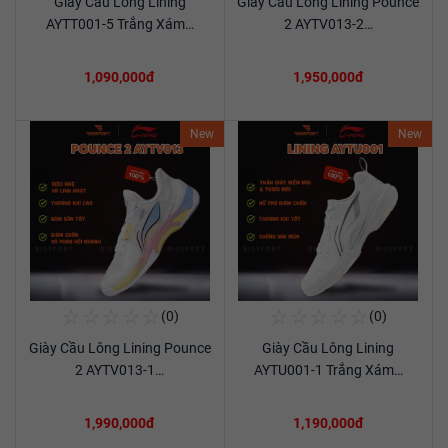
Giày Cầu Lông Lining
Giày Cầu Lông Lining Pounce
Xem chi tiết
Xem chi tiết
AYTT001-5 Trắng Xám…
2 AYTV013-2…
1,090,000đ
1,950,000đ
New
New
☆
☆
☆
☆
☆
☆
☆
☆
☆
☆
(0)
(0)
Mua Ngay
Mua Ngay
Giày Cầu Lông Lining Pounce
Giày Cầu Lông Lining
Xem chi tiết
Xem chi tiết
2 AYTV013-1…
AYTU001-1 Trắng Xám…
1,990,000đ
1,190,000đ