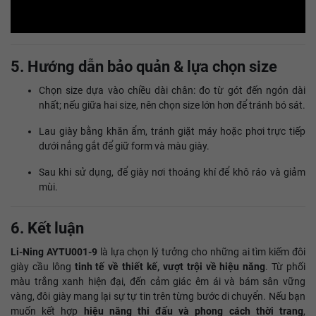
5. Hướng dẫn bảo quản & lựa chọn size
Chọn size dựa vào chiều dài chân: đo từ gót đến ngón dài
nhất; nếu giữa hai size, nên chọn size lớn hơn để tránh bó sát.
Lau giày bằng khăn ẩm, tránh giặt máy hoặc phơi trực tiếp
dưới nắng gắt để giữ form và màu giày.
Sau khi sử dụng, để giày nơi thoáng khí để khô ráo và giảm
mùi.
6. Kết luận
Li‑Ning AYTU001‑9
là lựa chọn lý tưởng cho những ai tìm kiếm đôi
giày cầu lông
tinh tế về thiết kế, vượt trội về hiệu năng
. Từ phối
màu trắng xanh hiện đại, đến cảm giác êm ái và bám sân vững
vàng, đôi giày mang lại sự tự tin trên từng bước di chuyển. Nếu bạn
muốn kết hợp
hiệu năng thi đấu và phong cách thời trang
,