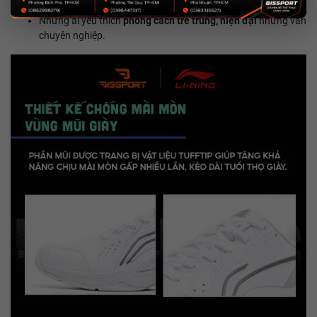
Những ai yêu thích
phong cách trẻ trung, hiện đại
nhưng vẫn
chuyên nghiệp.