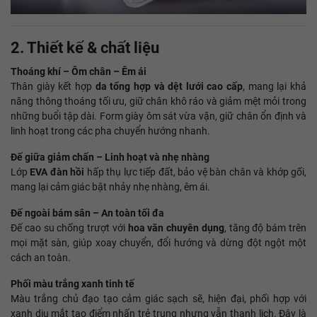
2. Thiết kế & chất liệu
Thoáng khí – Ôm chân – Êm ái
Thân giày kết hợp
da tổng hợp và dệt lưới cao cấp
, mang lại khả
năng thông thoáng tối ưu, giữ chân khô ráo và giảm mệt mỏi trong
những buổi tập dài. Form giày ôm sát vừa vặn, giữ chân ổn định và
linh hoạt trong các pha chuyển hướng nhanh.
Đế giữa giảm chấn – Linh hoạt và nhẹ nhàng
Lớp
EVA đàn hồi
hấp thụ lực tiếp đất, bảo vệ bàn chân và khớp gối,
mang lại cảm giác bật nhảy nhẹ nhàng, êm ái.
Đế ngoài bám sân – An toàn tối đa
Đế cao su chống trượt với
hoa văn chuyên dụng
, tăng độ bám trên
mọi mặt sàn, giúp xoay chuyển, đổi hướng và dừng đột ngột một
cách an toàn.
Phối màu trắng xanh tinh tế
Màu trắng chủ đạo tạo cảm giác sạch sẽ, hiện đại, phối hợp với
xanh dịu mắt tạo điểm nhấn trẻ trung nhưng vẫn thanh lịch. Đây là