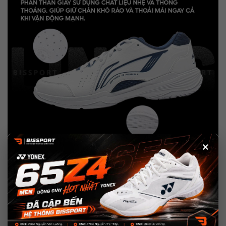
×
4. Đối tượng phù hợp
Người chơi phong trào hoặc bán chuyên cần giày
êm, nhẹ và
bám sân tốt
.
Vận động viên thường xuyên tập luyện, thi đấu muốn giảm áp
lực lên chân và khớp.