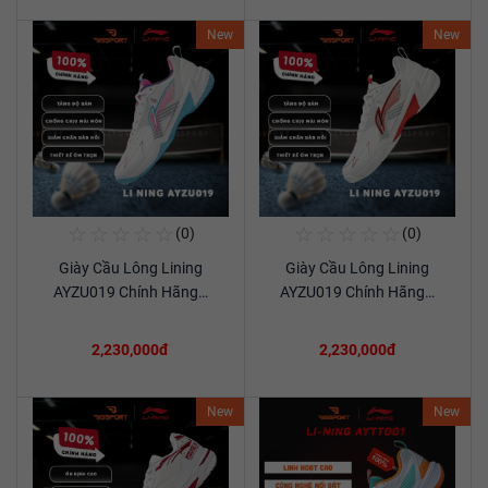
New
New
☆
☆
☆
☆
☆
☆
☆
☆
☆
☆
(0)
(0)
Mua Ngay
Mua Ngay
Giày Cầu Lông Lining
Giày Cầu Lông Lining
Xem chi tiết
Xem chi tiết
AYZU019 Chính Hãng…
AYZU019 Chính Hãng…
2,230,000đ
2,230,000đ
New
New