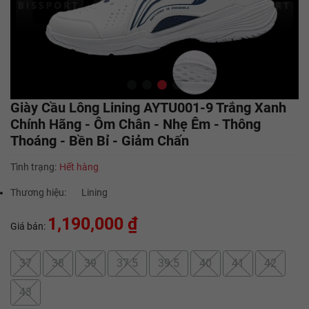
Giày Cầu Lông Lining AYTU001-9 Trắng Xanh
Chính Hãng - Ôm Chân - Nhẹ Êm - Thông
Thoáng - Bền Bỉ - Giảm Chấn
Tình trạng:
Hết hàng
Thương hiệu:
Lining
1,190,000 ₫
Giá bán:
37
38
39
37.5
39.5
40
41
42
43