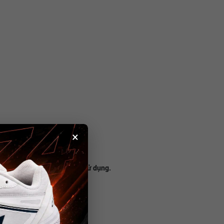
×
không bị dão sau thời gian sử dụng.