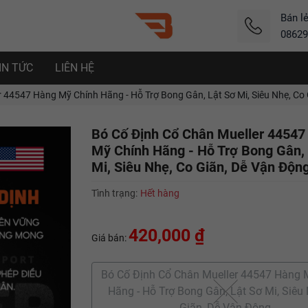
Bán l
08629
IN TỨC
LIÊN HỆ
 44547 Hàng Mỹ Chính Hãng - Hỗ Trợ Bong Gân, Lật Sơ Mi, Siêu Nhẹ, Co
Bó Cố Định Cổ Chân Mueller 44547
Mỹ Chính Hãng - Hỗ Trợ Bong Gân,
Mi, Siêu Nhẹ, Co Giãn, Dễ Vận Độn
Tình trạng:
Hết hàng
420,000 ₫
Giá bán:
Bó Cố Định Cổ Chân Mueller 44547 Hàng 
Hãng - Hỗ Trợ Bong Gân, Lật Sơ Mi, Siêu 
Giãn, Dễ Vận Động