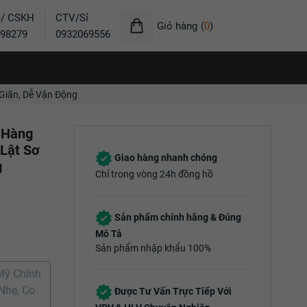
ẻ/ CSKH
CTV/Sỉ
Giỏ hàng
(
0
)
98279
0932069556
 Giãn, Dễ Vận Động
 Hàng
 Lật Sơ
Giao hàng nhanh chóng
g
Chỉ trong vòng 24h đồng hồ
Sản phẩm chính hãng & Đúng
Mô Tả
Sản phẩm nhập khẩu 100%
Mỹ Chính
Nhẹ, Co
Được Tư Vấn Trực Tiếp Với