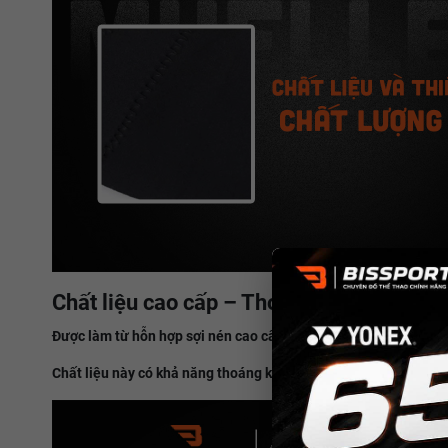
Chất liệu cao cấp – Thoáng khí, êm ái, k
Được làm từ hỗn hợp sợi nén cao cấp (Nylon + Spandex + cao su 
Chất liệu này có khả năng thoáng khí cao, không bí hơi, không 