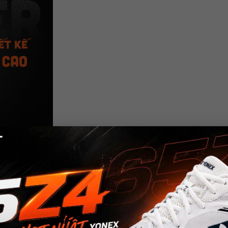
hông gây kích ứng
thiên nhiên), bó cổ chân Mueller có độ co giãn tốt, đàn hồi lâu dài mà 
gây kích ứng da – phù hợp cả với người có làn da nhạy cảm.