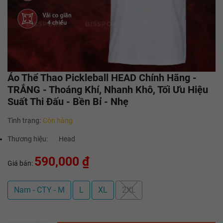
Áo Thể Thao Pickleball HEAD Chính Hãng -
TRẮNG - Thoáng Khí, Nhanh Khô, Tối Ưu Hiệu
Suất Thi Đấu - Bền Bỉ - Nhẹ
Tình trạng:
Còn hàng
Thương hiệu:
Head
590,000 ₫
Giá bán:
Nam - CTY - M
L
XL
2XL