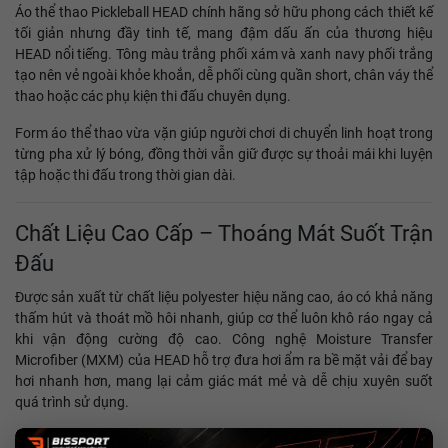
Áo thể thao Pickleball HEAD chính hãng sở hữu phong cách thiết kế
tối giản nhưng đầy tinh tế, mang đậm dấu ấn của thương hiệu
HEAD nổi tiếng. Tông màu trắng phối xám và xanh navy phối trắng
tạo nên vẻ ngoài khỏe khoắn, dễ phối cùng quần short, chân váy thể
thao hoặc các phụ kiện thi đấu chuyên dụng.
Form áo thể thao vừa vặn giúp người chơi di chuyển linh hoạt trong
từng pha xử lý bóng, đồng thời vẫn giữ được sự thoải mái khi luyện
tập hoặc thi đấu trong thời gian dài.
Chất Liệu Cao Cấp – Thoáng Mát Suốt Trận
Đấu
Được sản xuất từ chất liệu polyester hiệu năng cao, áo có khả năng
thấm hút và thoát mồ hôi nhanh, giúp cơ thể luôn khô ráo ngay cả
khi vận động cường độ cao. Công nghệ Moisture Transfer
Microfiber (MXM) của HEAD hỗ trợ đưa hơi ẩm ra bề mặt vải để bay
hơi nhanh hơn, mang lại cảm giác mát mẻ và dễ chịu xuyên suốt
quá trình sử dụng.
Các mảng lưới và khu vực thông khí được bố trí hợp lý tại tay áo và