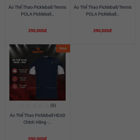
Áo Thể Thao Pickleball/Tennis
Áo Thể Thao Pickleball/Tennis
Xem chi tiết
Xem chi tiết
POLA Pickleball…
POLA Pickleball…
390,000đ
390,000đ
New
☆
☆
☆
☆
☆
(0)
Mua Ngay
Áo Thể Thao Pickleball HEAD
Xem chi tiết
Chính Hãng -…
590,000đ