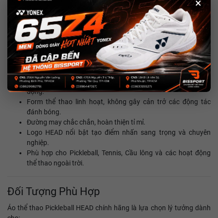
×
hai bên thân giúp tăng cường lưu thông không khí, hạn chế cảm
giác bí nóng khi thi đấu dưới thời tiết nóng bức.
Tính Năng Nổi Bật
Chất liệu polyester cao cấp nhẹ và bền.
Công nghệ MXM hỗ trợ thấm hút mồ hôi, nhanh khô.
Thiết kế thoáng khí giúp duy trì cảm giác dễ chịu khi vận
động.
Form thể thao linh hoạt, không gây cản trở các động tác
đánh bóng.
Đường may chắc chắn, hoàn thiện tỉ mỉ.
Logo HEAD nổi bật tạo điểm nhấn sang trọng và chuyên
nghiệp.
Phù hợp cho Pickleball, Tennis, Cầu lông và các hoạt động
thể thao ngoài trời.
Đối Tượng Phù Hợp
Áo thể thao Pickleball HEAD chính hãng là lựa chọn lý tưởng dành