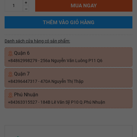
+
MUA NGAY
–
THÊM VÀO GIỎ HÀNG
Danh sách cửa hàng có sản phẩm:
Quận 6
+84862998279 - 256a Nguyễn Văn Luông P11 Q6
Quận 7
+84396447317 - 470A Nguyễn Thị Thập
Phú Nhuận
+84363315527 - 184B Lê Văn Sỹ P10 Q.Phú Nhuận