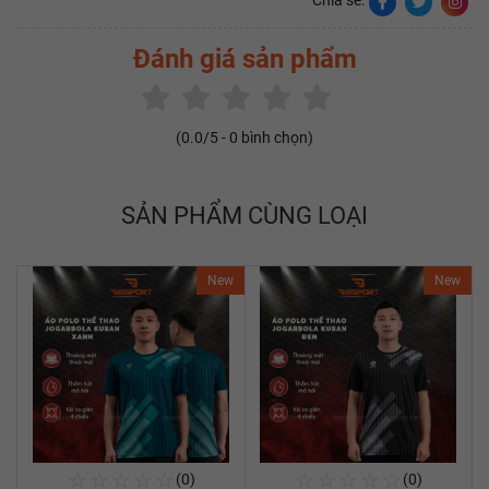
Chia sẻ:
Đánh giá sản phẩm
(
0.0
/5 -
0
bình chọn)
SẢN PHẨM CÙNG LOẠI
New
New
☆
☆
☆
☆
☆
☆
☆
☆
☆
☆
(0)
(0)
Mua Ngay
Mua Ngay