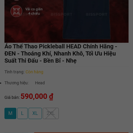
Áo Thể Thao Pickleball HEAD Chính Hãng -
ĐEN - Thoáng Khí, Nhanh Khô, Tối Ưu Hiệu
Suất Thi Đấu - Bền Bỉ - Nhẹ
Tình trạng:
Còn hàng
Thương hiệu:
Head
590,000 ₫
Giá bán:
M
L
XL
2XL