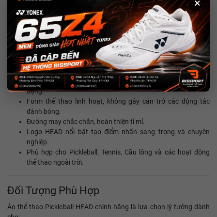
×
hai bên thân giúp tăng cường lưu thông không khí, hạn chế cảm
giác bí nóng khi thi đấu dưới thời tiết nóng bức.
Tính Năng Nổi Bật
Chất liệu polyester cao cấp nhẹ và bền.
Công nghệ MXM hỗ trợ thấm hút mồ hôi, nhanh khô.
Thiết kế thoáng khí giúp duy trì cảm giác dễ chịu khi vận
động.
Form thể thao linh hoạt, không gây cản trở các động tác
đánh bóng.
Đường may chắc chắn, hoàn thiện tỉ mỉ.
Logo HEAD nổi bật tạo điểm nhấn sang trọng và chuyên
nghiệp.
Phù hợp cho Pickleball, Tennis, Cầu lông và các hoạt động
thể thao ngoài trời.
Đối Tượng Phù Hợp
Áo thể thao Pickleball HEAD chính hãng là lựa chọn lý tưởng dành