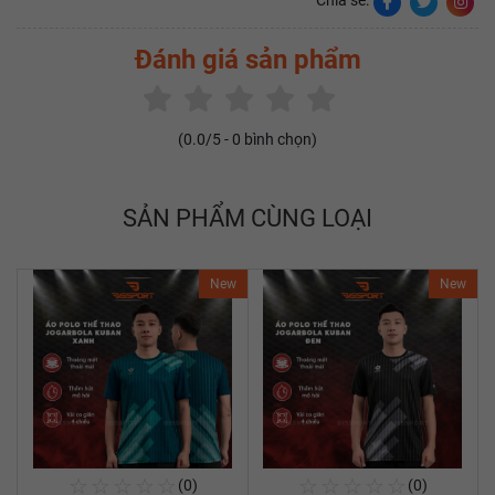
Chia sẻ:
Đánh giá sản phẩm
(
0.0
/5 -
0
bình chọn)
SẢN PHẨM CÙNG LOẠI
New
New
☆
☆
☆
☆
☆
☆
☆
☆
☆
☆
(0)
(0)
Mua Ngay
Mua Ngay