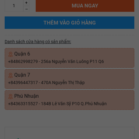
+
MUA NGAY
–
THÊM VÀO GIỎ HÀNG
Danh sách cửa hàng có sản phẩm:
Quận 6
+84862998279 - 256a Nguyễn Văn Luông P11 Q6
Quận 7
+84396447317 - 470A Nguyễn Thị Thập
Phú Nhuận
+84363315527 - 184B Lê Văn Sỹ P10 Q.Phú Nhuận