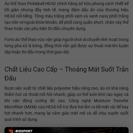
Áo thể thao Pickleball HEAD chính hãng sở hữu phong cách thiết kế
tối giản nhưng đầy tinh tế, mang đậm dấu ấn của thương hiệu
HEAD nổi tiếng. Tông màu trắng phối xám và xanh navy phối trắng
tạo nên vẻ ngoài khỏe khoắn, dễ phối cùng quần short, chân váy thể
thao hoặc các phụ kiện thi đấu chuyên dụng.
Form áo thể thao vừa vặn giúp người chơi di chuyển linh hoạt trong
từng pha xử lý bóng, đồng thời vẫn giữ được sự thoải mái khi luyện
tập hoặc thi đấu trong thời gian dài.
Chất Liệu Cao Cấp – Thoáng Mát Suốt Trận
Đấu
Được sản xuất từ chất liệu polyester hiệu năng cao, áo có khả năng
thấm hút và thoát mồ hôi nhanh, giúp cơ thể luôn khô ráo ngay cả
khi vận động cường độ cao. Công nghệ Moisture Transfer
Microfiber (MXM) của HEAD hỗ trợ đưa hơi ẩm ra bề mặt vải để bay
hơi nhanh hơn, mang lại cảm giác mát mẻ và dễ chịu xuyên suốt
quá trình sử dụng.
Các mảng lưới và khu vực thông khí được bố trí hợp lý tại tay áo và