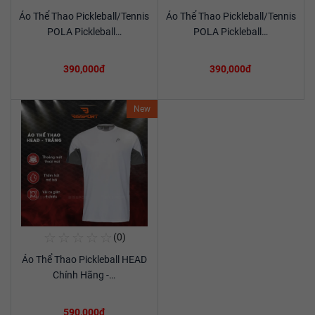
Áo Thể Thao Pickleball/Tennis
Áo Thể Thao Pickleball/Tennis
Xem chi tiết
Xem chi tiết
POLA Pickleball…
POLA Pickleball…
390,000đ
390,000đ
New
☆
☆
☆
☆
☆
(0)
Mua Ngay
Áo Thể Thao Pickleball HEAD
Xem chi tiết
Chính Hãng -…
590,000đ