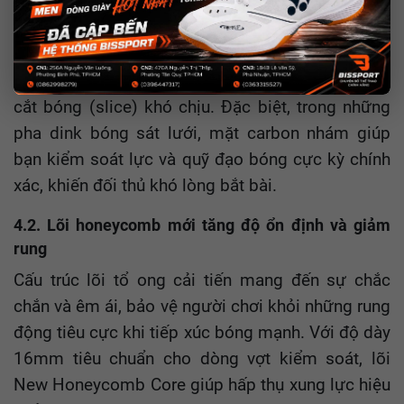
Điều này giúp tăng thời gian lưu bóng trên mặt
vợt (dwell time), cho phép bạn dễ dàng thực hiện
các cú đánh xoáy topspin uy lực hoặc những pha
cắt bóng (slice) khó chịu. Đặc biệt, trong những
pha dink bóng sát lưới, mặt carbon nhám giúp
bạn kiểm soát lực và quỹ đạo bóng cực kỳ chính
xác, khiến đối thủ khó lòng bắt bài.
4.2. Lõi honeycomb mới tăng độ ổn định và giảm
rung
Cấu trúc lõi tổ ong cải tiến mang đến sự chắc
chắn và êm ái, bảo vệ người chơi khỏi những rung
động tiêu cực khi tiếp xúc bóng mạnh. Với độ dày
16mm tiêu chuẩn cho dòng vợt kiểm soát, lõi
New Honeycomb Core giúp hấp thụ xung lực hiệu