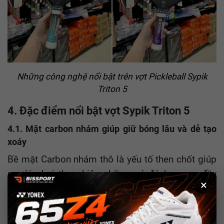
Những công nghệ nổi bật trên vợt Pickleball
Sypik
Triton 5
4. Đặc điểm nổi bật vợt Sypik Triton 5
4.1. Mặt carbon nhám giúp giữ bóng lâu và dễ tạo
xoáy
Bề mặt Carbon nhám thô là yếu tố then chốt giúp
người chơi thực hiện những cú đánh mang đầy
×
tính kỹ thuật và sự tinh tế. Công nghệ Upgraded
Raw Carbon mang lại độ nhám tự nhiên, tăng ma
sát tối đa khi tiếp xúc với trái bóng.