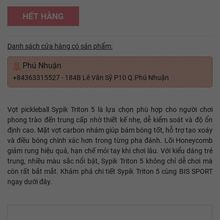
HẾT HÀNG
Danh sách cửa hàng có sản phẩm:
Phú Nhuận
+84363315527 - 184B Lê Văn Sỹ P10 Q.Phú Nhuận
Vợt pickleball Sypik Triton 5 là lựa chọn phù hợp cho người chơi
phong trào đến trung cấp nhờ thiết kế nhẹ, dễ kiểm soát và độ ổn
định cao. Mặt vợt carbon nhám giúp bám bóng tốt, hỗ trợ tạo xoáy
và điều bóng chính xác hơn trong từng pha đánh. Lõi Honeycomb
giảm rung hiệu quả, hạn chế mỏi tay khi chơi lâu. Với kiểu dáng trẻ
trung, nhiều màu sắc nổi bật, Sypik Triton 5 không chỉ dễ chơi mà
còn rất bắt mắt. Khám phá chi tiết Sypik Triton 5 cùng BIS SPORT
ngay dưới đây.