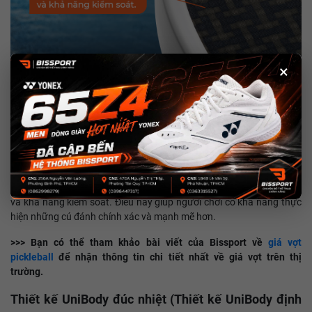
×
Lõi tổ ong polymer Rev-Pro
Lõi tổ hợp polymer Rev-Pro được thiết kế để mở rộng vùng ngọt
(điểm ngọt) của vợt, đồng thời duy trì sự cân bằng giữa sức mạnh
và khả năng kiểm soát. Điều này giúp người chơi có khả năng thực
hiện những cú đánh chính xác và mạnh mẽ hơn.
>>> Bạn có thể tham khảo bài viết của Bissport về
giá vợt
pickleball
để nhận thông tin chi tiết nhất về giá vợt trên thị
trường.
Thiết kế UniBody đúc nhiệt (Thiết kế UniBody định