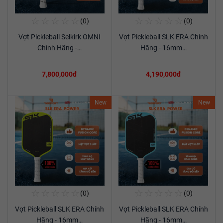
☆
☆
☆
☆
☆
☆
☆
☆
☆
☆
(0)
(0)
Mua Ngay
Mua Ngay
Vợt Pickleball Selkirk OMNI
Vợt Pickleball SLK ERA Chính
Xem chi tiết
Xem chi tiết
Chính Hãng -…
Hãng - 16mm…
7,800,000đ
4,190,000đ
New
New
☆
☆
☆
☆
☆
☆
☆
☆
☆
☆
(0)
(0)
Mua Ngay
Mua Ngay
Vợt Pickleball SLK ERA Chính
Vợt Pickleball SLK ERA Chính
Xem chi tiết
Xem chi tiết
Hãng - 16mm…
Hãng - 16mm…