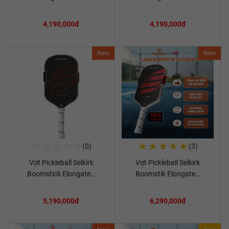
4,190,000đ
4,190,000đ
New
New
☆
☆
☆
☆
☆
★
★
★
★
★
(0)
(3)
Mua Ngay
Mua Ngay
Vợt Pickleball Selkirk
Vợt Pickleball Selkirk
Xem chi tiết
Xem chi tiết
Boomstick Elongate…
Boomstik Elongate…
5,190,000đ
6,290,000đ