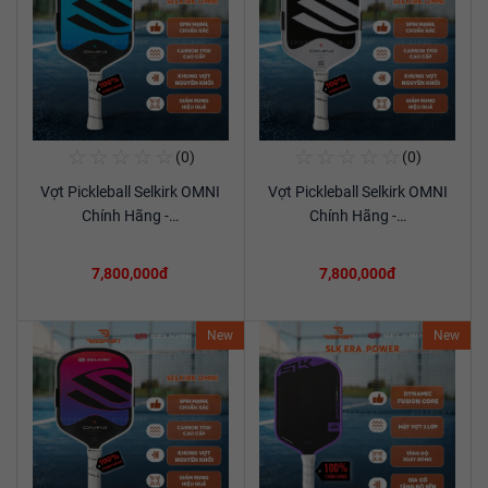
☆
☆
☆
☆
☆
☆
☆
☆
☆
☆
(0)
(0)
Mua Ngay
Mua Ngay
Vợt Pickleball Selkirk OMNI
Vợt Pickleball Selkirk OMNI
Xem chi tiết
Xem chi tiết
Chính Hãng -…
Chính Hãng -…
7,800,000đ
7,800,000đ
New
New