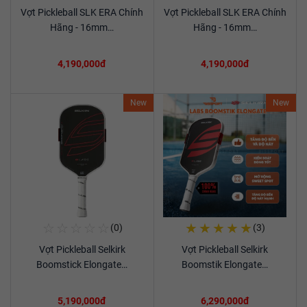
Vợt Pickleball SLK ERA Chính
Vợt Pickleball SLK ERA Chính
Xem chi tiết
Xem chi tiết
Hãng - 16mm…
Hãng - 16mm…
4,190,000đ
4,190,000đ
New
New
☆
☆
☆
☆
☆
★
★
★
★
★
(0)
(3)
Mua Ngay
Mua Ngay
Vợt Pickleball Selkirk
Vợt Pickleball Selkirk
Xem chi tiết
Xem chi tiết
Boomstick Elongate…
Boomstik Elongate…
5,190,000đ
6,290,000đ