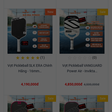
New
Sale
★
★
★
★
★
☆
☆
☆
☆
☆
(1)
(0)
Mua Ngay
Mua Ngay
Vợt Pickleball SLK ERA Chính
Vợt Pickleball VANGUARD
Xem chi tiết
Xem chi tiết
Hãng - 16mm…
Power Air - Invikta…
4,190,000đ
4,850,000đ
4,500,000đ
Sale
Sale