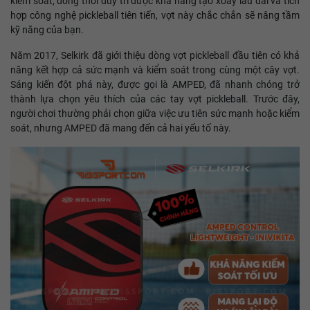
kiểm soát, đồng thời duy trì được khả năng tạo xoáy lâu dài và tích
hợp công nghệ pickleball tiên tiến, vợt này chắc chắn sẽ nâng tầm
kỹ năng của bạn.
Năm 2017, Selkirk đã giới thiệu dòng vợt pickleball đầu tiên có khả
năng kết hợp cả sức mạnh và kiểm soát trong cùng một cây vợt.
Sáng kiến đột phá này, được gọi là AMPED, đã nhanh chóng trở
thành lựa chọn yêu thích của các tay vợt pickleball. Trước đây,
người chơi thường phải chọn giữa việc ưu tiên sức mạnh hoặc kiểm
soát, nhưng AMPED đã mang đến cả hai yếu tố này.