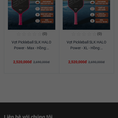
☆
☆
☆
☆
☆
☆
☆
☆
☆
☆
(0)
(0)
Mua Ngay
Mua Ngay
Vợt Pickleball SLK HALO
Vợt Pickleball SLK HALO
Xem chi tiết
Xem chi tiết
Power - Max - Hồng:…
Power - XL - Hồng:…
2,520,000đ
2,520,000đ
2,690,000đ
2,690,000đ
Liên hệ với chúng tôi