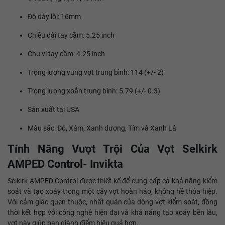
Độ dày lõi: 16mm
Chiều dài tay cầm: 5.25 inch
Chu vi tay cầm: 4.25 inch
Trọng lượng vung vợt trung bình: 114 (+/- 2)
Trọng lượng xoắn trung bình: 5.79 (+/- 0.3)
Sản xuất tại USA
Màu sắc: Đỏ, Xám, Xanh dương, Tím và Xanh Lá
Tính Năng Vượt Trội Của Vợt Selkirk
AMPED Control- Invikta
Selkirk AMPED Control được thiết kế để cung cấp cả khả năng kiểm
soát và tạo xoáy trong một cây vợt hoàn hảo, không hề thỏa hiệp.
Với cảm giác quen thuộc, nhất quán của dòng vợt kiểm soát, đồng
thời kết hợp với công nghệ hiện đại và khả năng tạo xoáy bền lâu,
vợt này giúp bạn giành điểm hiệu quả hơn.