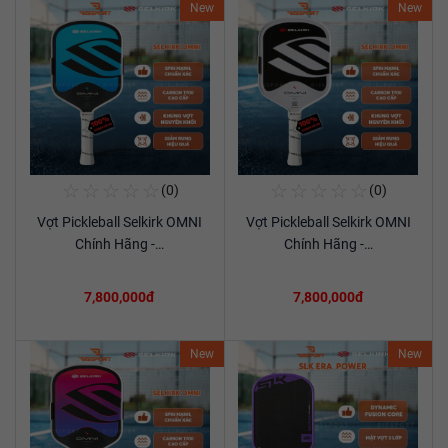
New
New
☆
☆
☆
☆
☆
☆
☆
☆
☆
☆
(0)
(0)
Mua Ngay
Mua Ngay
Vợt Pickleball Selkirk OMNI
Vợt Pickleball Selkirk OMNI
Xem chi tiết
Xem chi tiết
Chính Hãng -…
Chính Hãng -…
7,800,000đ
7,800,000đ
New
New