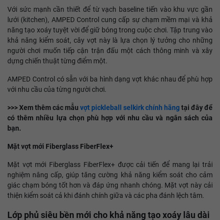
Với sức mạnh cần thiết để từ vạch baseline tiến vào khu vực gần
lưới (kitchen), AMPED Control cung cấp sự chạm mềm mại và khả
năng tạo xoáy tuyệt vời để giữ bóng trong cuộc chơi. Tập trung vào
khả năng kiểm soát, cây vợt này là lựa chọn lý tưởng cho những
người chơi muốn tiếp cận trận đấu một cách thông minh và xây
dựng chiến thuật từng điểm một.
AMPED Control có sẵn với ba hình dạng vợt khác nhau để phù hợp
với nhu cầu của từng người chơi.
>>> Xem thêm các mẫu
vợt pickleball selkirk chính hãng
tại đây để
có thêm nhiều lựa chọn phù hợp với nhu cầu và ngân sách của
bạn.
Mặt vợt mới Fiberglass FiberFlex+
Mặt vợt mới Fiberglass FiberFlex+ được cải tiến để mang lại trải
nghiệm nâng cấp, giúp tăng cường khả năng kiểm soát cho cảm
giác chạm bóng tốt hơn và đáp ứng nhanh chóng. Mặt vợt này cải
thiện kiểm soát cả khi đánh chính giữa và các pha đánh lệch tâm.
Lớp phủ siêu bền mới cho khả năng tạo xoáy lâu dài