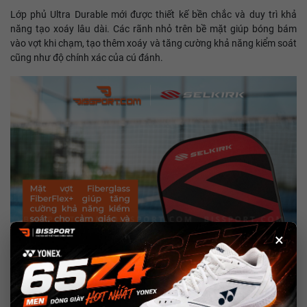
Lớp phủ Ultra Durable mới được thiết kế bền chắc và duy trì khả
năng tạo xoáy lâu dài. Các rãnh nhỏ trên bề mặt giúp bóng bám
vào vợt khi chạm, tạo thêm xoáy và tăng cường khả năng kiểm soát
cũng như độ chính xác của cú đánh.
×