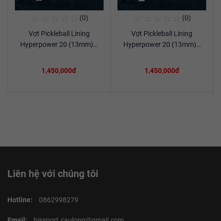
☆
☆
☆
☆
☆
☆
☆
☆
☆
☆
(0)
(0)
Mua Ngay
Mua Ngay
Vợt Pickleball Lining
Vợt Pickleball Lining
Xem chi tiết
Xem chi tiết
Hyperpower 20 (13mm)…
Hyperpower 20 (13mm)…
1,450,000đ
1,450,000đ
Liên hệ với chúng tôi
Hotline:
0862998279
Email:
bissport.caulong@gmail.com