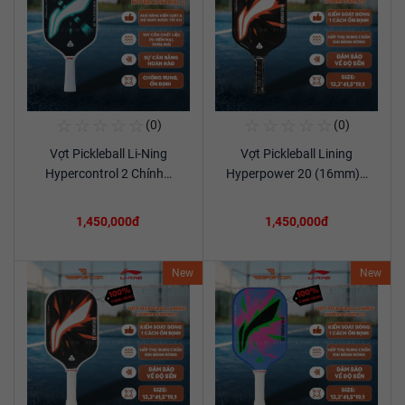
☆
☆
☆
☆
☆
☆
☆
☆
☆
☆
(0)
(0)
Mua Ngay
Mua Ngay
Vợt Pickleball Li-Ning
Vợt Pickleball Lining
Xem chi tiết
Xem chi tiết
Hypercontrol 2 Chính…
Hyperpower 20 (16mm)…
1,450,000đ
1,450,000đ
New
New