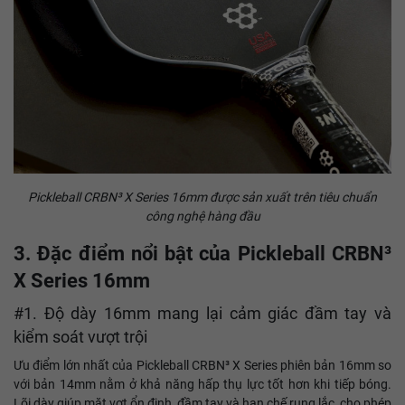
Pickleball CRBN³ X Series 16mm được sản xuất trên tiêu chuẩn
công nghệ hàng đầu
3. Đặc điểm nổi bật của Pickleball CRBN³
X Series 16mm
#1. Độ dày 16mm mang lại cảm giác đầm tay và
kiểm soát vượt trội
Ưu điểm lớn nhất của Pickleball CRBN³ X Series phiên bản 16mm so
với bản 14mm nằm ở khả năng hấp thụ lực tốt hơn khi tiếp bóng.
Lõi dày giúp mặt vợt ổn định, đầm tay và hạn chế rung lắc, cho phép