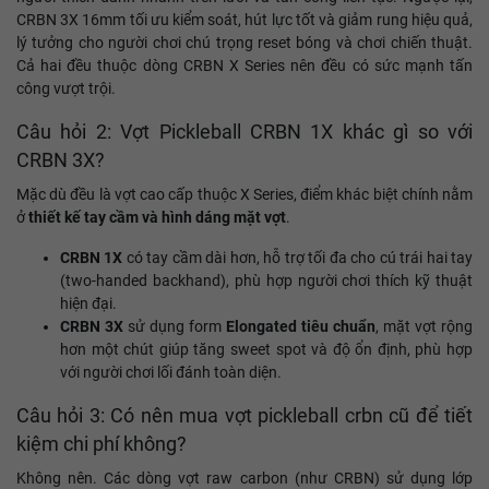
CRBN 3X 16mm tối ưu kiểm soát, hút lực tốt và giảm rung hiệu quả,
lý tưởng cho người chơi chú trọng reset bóng và chơi chiến thuật.
Cả hai đều thuộc dòng CRBN X Series nên đều có sức mạnh tấn
công vượt trội.
Câu hỏi 2: Vợt Pickleball CRBN 1X khác gì so với
CRBN 3X?
Mặc dù đều là vợt cao cấp thuộc X Series, điểm khác biệt chính nằm
ở
thiết kế tay cầm và hình dáng mặt vợt
.
CRBN 1X
có tay cầm dài hơn, hỗ trợ tối đa cho cú trái hai tay
(two-handed backhand), phù hợp người chơi thích kỹ thuật
hiện đại.
CRBN 3X
sử dụng form
Elongated tiêu chuẩn
, mặt vợt rộng
hơn một chút giúp tăng sweet spot và độ ổn định, phù hợp
với người chơi lối đánh toàn diện.
Câu hỏi 3: Có nên mua vợt pickleball crbn cũ để tiết
kiệm chi phí không?
Không nên. Các dòng vợt raw carbon (như CRBN) sử dụng lớp