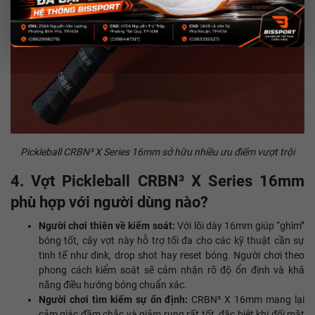
Pickleball CRBN³ X Series 16mm sở hữu nhiều ưu điểm vượt trội
4. Vợt Pickleball CRBN³ X Series 16mm
phù hợp với người dùng nào?
Người chơi thiên về kiểm soát:
Với lõi dày 16mm giúp “ghìm”
bóng tốt, cây vợt này hỗ trợ tối đa cho các kỹ thuật cần sự
tinh tế như dink, drop shot hay reset bóng. Người chơi theo
phong cách kiểm soát sẽ cảm nhận rõ độ ổn định và khả
năng điều hướng bóng chuẩn xác.
Người chơi tìm kiếm sự ổn định:
CRBN³ X 16mm mang lại
cảm giác đầm chắc và giảm rung rất tốt, đặc biệt khi đối mặt