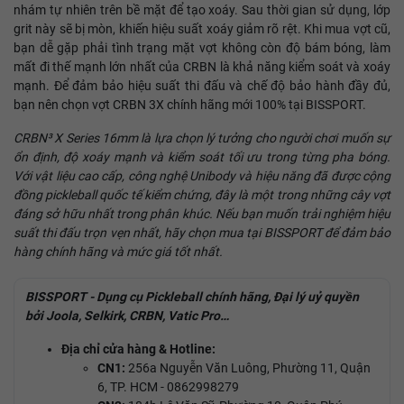
nhám tự nhiên trên bề mặt để tạo xoáy. Sau thời gian sử dụng, lớp
grit này sẽ bị mòn, khiến hiệu suất xoáy giảm rõ rệt. Khi mua vợt cũ,
bạn dễ gặp phải tình trạng mặt vợt không còn độ bám bóng, làm
mất đi thế mạnh lớn nhất của CRBN là khả năng kiểm soát và xoáy
mạnh. Để đảm bảo hiệu suất thi đấu và chế độ bảo hành đầy đủ,
bạn nên chọn vợt CRBN 3X chính hãng mới 100% tại BISSPORT.
CRBN³ X Series 16mm là lựa chọn lý tưởng cho người chơi muốn sự
ổn định, độ xoáy mạnh và kiểm soát tối ưu trong từng pha bóng.
Với vật liệu cao cấp, công nghệ Unibody và hiệu năng đã được cộng
đồng pickleball quốc tế kiểm chứng, đây là một trong những cây vợt
đáng sở hữu nhất trong phân khúc. Nếu bạn muốn trải nghiệm hiệu
suất thi đấu trọn vẹn nhất, hãy chọn mua tại BISSPORT để đảm bảo
hàng chính hãng và mức giá tốt nhất.
BISSPORT - Dụng cụ Pickleball chính hãng, Đại lý uỷ quyền
bởi Joola, Selkirk, CRBN, Vatic Pro…
Địa chỉ cửa hàng & Hotline:
CN1:
256a Nguyễn Văn Luông, Phường 11, Quận
6, TP. HCM - 0862998279