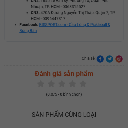
CN2:
184b Lê Văn Sỹ, Phường 10, Quận Phú
Nhuận, TP. HCM - 0363315527
CN3:
470A Đường Nguyễn Thị Thập, Quận 7, TP.
HCM - 0396447317
Facebook:
BISSPORT
.com - Cầu Lông & Pickleball &
Bóng Bàn
Chia sẻ:
Đánh giá sản phẩm
(
0.0
/5 -
0
bình chọn)
SẢN PHẨM CÙNG LOẠI