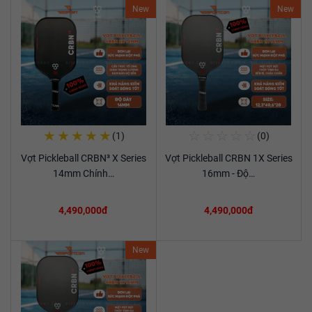
New
New
★
★
★
★
★
☆
☆
☆
☆
☆
(1)
(0)
Mua Ngay
Mua Ngay
Vợt Pickleball CRBN³ X Series
Vợt Pickleball CRBN 1X Series
Xem chi tiết
Xem chi tiết
14mm Chính…
16mm - Độ…
4,490,000đ
4,490,000đ
New