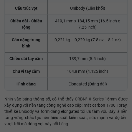
Cấu trúc vợt
Unibody (Liền khối)
Chiều dài - Chiều
419,1 mm x 184,15 mm (16.5 inch x
rộng
7.25 inch)
Cân nặng trung
0,221 kg – 0,229 kg (7.8 oz – 8.1 oz)
bình
Chiều dài tay cầm
139,7 mm (5.5 inch)
Chu vi tay cầm
104,8 mm (4.125 inch)
Hình dáng
Elongated (Dáng dài)
Nhìn vào bảng thông số, có thể thấy CRBN³ X Series 16mm được
xây dựng với nền tảng công nghệ cao cấp: mặt carbon T700 Toray,
thiết kế Unibody và form dáng elongated tối ưu tầm với. Đây là nền
tảng vững chắc tạo nên hiệu suất kiểm soát, sức mạnh và độ bền
vượt trội mà dòng vợt này nổi tiếng.