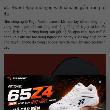
#4. Sweet Spot mở rộng và khả năng giảm rung tối
đa
Nhờ công nghệ Edge Reinforcement kết hợp tay cầm chống rung,
vùng sweet spot của vợt được mở rộng đáng kể. Ngay cả khi tiếp
bóng lệch tâm, đường bóng vẫn giữ độ ổn định cao, hạn chế lỗi
đánh và giảm lực tác động ngược lên cổ tay. Điều này giúp người
chơi duy trì phong độ trong các pha rally dài và giảm mệt mỏi khi thi
đấu.
×