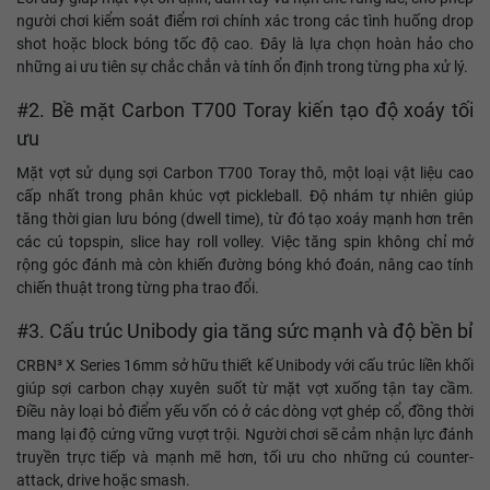
người chơi kiểm soát điểm rơi chính xác trong các tình huống drop
shot hoặc block bóng tốc độ cao. Đây là lựa chọn hoàn hảo cho
những ai ưu tiên sự chắc chắn và tính ổn định trong từng pha xử lý.
#2. Bề mặt Carbon T700 Toray kiến tạo độ xoáy tối
ưu
Mặt vợt sử dụng sợi Carbon T700 Toray thô, một loại vật liệu cao
cấp nhất trong phân khúc vợt pickleball. Độ nhám tự nhiên giúp
tăng thời gian lưu bóng (dwell time), từ đó tạo xoáy mạnh hơn trên
các cú topspin, slice hay roll volley. Việc tăng spin không chỉ mở
rộng góc đánh mà còn khiến đường bóng khó đoán, nâng cao tính
chiến thuật trong từng pha trao đổi.
#3. Cấu trúc Unibody gia tăng sức mạnh và độ bền bỉ
CRBN³ X Series 16mm sở hữu thiết kế Unibody với cấu trúc liền khối
giúp sợi carbon chạy xuyên suốt từ mặt vợt xuống tận tay cầm.
Điều này loại bỏ điểm yếu vốn có ở các dòng vợt ghép cổ, đồng thời
mang lại độ cứng vững vượt trội. Người chơi sẽ cảm nhận lực đánh
truyền trực tiếp và mạnh mẽ hơn, tối ưu cho những cú counter-
attack, drive hoặc smash.