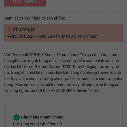
HẾT HÀNG
Danh sách cửa hàng có sản phẩm:
Phú Nhuận
+84363315527 - 184B Lê Văn Sỹ P10 Q.Phú Nhuận
Vợt Pickleball CRBN³ X Series 16mm mang đến sự cân bằng hoàn
hảo giữa sức mạnh bùng nổ và khả năng kiểm soát chính xác nhờ
độ dày lõi 16mm. Bề mặt Carbon T700 Toray thô giúp tạo xoáy tối
ưu, trong khi thiết kế Unibody liền khối tăng độ bền và truyền lực tối
đa. Đây là lựa chọn lý tưởng cho người chơi muốn làm chủ từng pha
bóng. Mời bạn xem chi tiết bài viết dưới đây để nắm rõ về thông số
và công nghệ của Vợt Pickleball CRBN³ X Series 16mm.
Giao hàng nhanh chóng
Chỉ trong vòng 24h đồng hồ