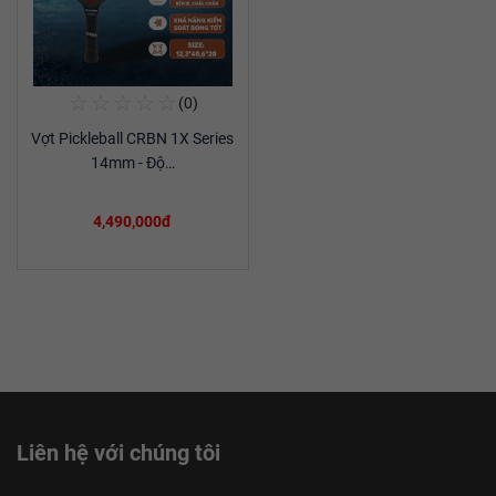
☆
☆
☆
☆
☆
(0)
Mua Ngay
Vợt Pickleball CRBN 1X Series
Xem chi tiết
14mm - Độ…
4,490,000đ
Liên hệ với chúng tôi