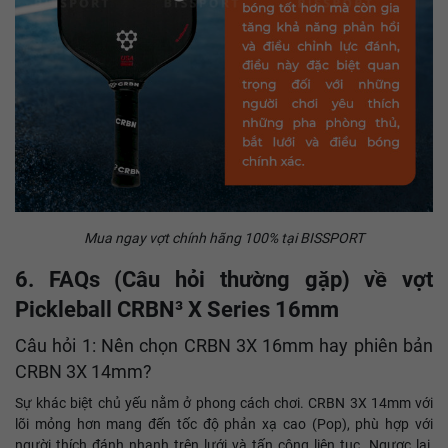
Mua ngay vợt chính hãng 100% tại BISSPORT
6. FAQs (Câu hỏi thường gặp) về vợt
Pickleball CRBN³ X Series 16mm
Câu hỏi 1: Nên chọn CRBN 3X 16mm hay phiên bản
CRBN 3X 14mm?
Sự khác biệt chủ yếu nằm ở phong cách chơi. CRBN 3X 14mm với
lõi mỏng hơn mang đến tốc độ phản xạ cao (Pop), phù hợp với
người thích đánh nhanh trên lưới và tấn công liên tục. Ngược lại,