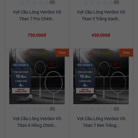
☆
☆
☆
☆
☆
☆
☆
☆
☆
☆
(0)
(0)
Mua Ngay
Mua Ngay
Vợt Cầu Lông VenSon VS
Vợt Cầu Lông VenSon VS
Xem chi tiết
Xem chi tiết
Titan 7 Pro Chính…
Titan 5 Trắng Xanh…
750,000đ
650,000đ
New
New
☆
☆
☆
☆
☆
☆
☆
☆
☆
☆
(0)
(0)
Mua Ngay
Mua Ngay
Vợt Cầu Lông VenSon VS
Vợt Cầu Lông VenSon VS
Xem chi tiết
Xem chi tiết
Titan 6 Hồng Chính…
Titan 7 Đen Trắng…