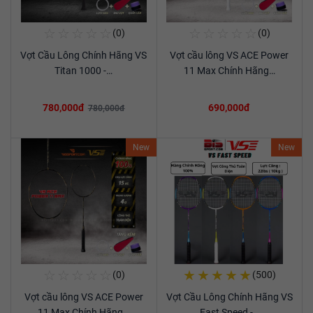
☆
☆
☆
☆
☆
☆
☆
☆
☆
☆
(0)
(0)
Mua Ngay
Mua Ngay
Vợt Cầu Lông Chính Hãng VS
Vợt cầu lông VS ACE Power
Xem chi tiết
Xem chi tiết
Titan 1000 -…
11 Max Chính Hãng…
780,000đ
690,000đ
780,000đ
New
New
☆
☆
☆
☆
☆
★
★
★
★
★
(0)
(500)
Mua Ngay
Mua Ngay
Vợt cầu lông VS ACE Power
Vợt Cầu Lông Chính Hãng VS
Xem chi tiết
Xem chi tiết
11 Max Chính Hãng…
Fast Speed -…