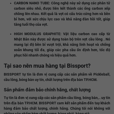
CARBON NANO TUBE: Công nghệ này sử dụng các phân tử
carbon siêu nhỏ, được liên kết thành các ống carbon xếp
chồng lên nhau. Kết quả là vợt có cấu trúc cứng hơn và bền
bỉ hơn, với sức chịu lực cao và khả năng đàn hồi tốt, giúp
tăng tuổi thọ của vợt.
HIGH MODULUS GRAPHITE: Vật liệu carbon cao cấp từ
Nhật Bản này được sử dụng toàn bộ trên vợt cầu lông . Nó
mang lại độ bền bỉ vượt trội, khả năng linh hoạt và chống
xoắn khung tối đa, giúp các pha cầu ổn định hơn, tốc độ
phục hồi nhanh chóng và hiệu quả hơn.
Tại sao nên mua hàng tại Bissport?
BISSPORT tự tin là đơn vị cung cấp các sản phẩm về Pickleball,
cầu lông, bóng bàn uy tín, chất lượng trên địa bàn TP.HCM.
Sản phẩm đảm bảo chính hãng, chất lượng
Tự tin là đơn vị cung cấp các sản phẩm cầu lông, bóng bàn,.. uy tín
trên địa bàn TP.HCM. BISSPORT cam kết sản phẩm đến tay khách
hàng đảm bảo chất lượng, chính hãng. Chúng tôi nói không với
những sản phẩm kém chất lượng, hàng nhái, hàng giả.