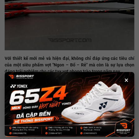
Với thiết kế mới mẻ và hiện đại, không chỉ đáp ứng các tiêu chí
của một siêu phẩm vợt "Ngon – Bổ – Rẻ" mà còn là sự lựa chọn
đáng trải nghiệm cho các tay vợt phong trào trong năm nay.
×
Thông số kỹ thuật
Thương Hiệu: Vicleo
Sản xuất: Trung Quốc
Trọng lượng: 4U