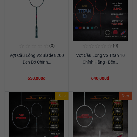
☆
☆
☆
☆
☆
☆
☆
☆
☆
☆
(0)
(0)
Mua Ngay
Mua Ngay
Vợt Cầu Lông VS Blade 8200
Vợt Cầu Lông VS Titan 10
Xem chi tiết
Xem chi tiết
Đen Đỏ Chính…
Chính Hãng - Bền…
650,000đ
640,000đ
Sale
New