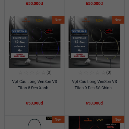
650,000đ
650,000đ
New
New
☆
☆
☆
☆
☆
☆
☆
☆
☆
☆
(0)
(0)
Mua Ngay
Mua Ngay
Vợt Cầu Lông VenSon VS
Vợt Cầu Lông VenSon VS
Xem chi tiết
Xem chi tiết
Titan 8 Đen Xanh…
Titan 9 Đen Đỏ Chính…
650,000đ
650,000đ
New
New