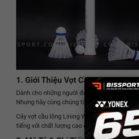
1. Giới Thiệu Vợt Cầu Lông Linin
Dành cho những người đam mê cầu lông, hẳn 
Nhưng hãy cùng chúng tôi khám phá thương h
Cây vợt cầu lông Lining Windstorm 72 là sả
tiếng với chất lượng cao cấp và được trang b