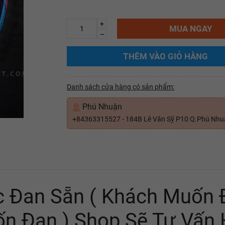
+
MUA NGAY
–
THÊM VÀO GIỎ HÀNG
Danh sách cửa hàng có sản phẩm:
Phú Nhuận
+84363315527 - 184B Lê Văn Sỹ P10 Q.Phú Nh
 Đan Sẵn ( Khách Muốn 
ốn Đan ) Shop Sẽ Tư Vấn 