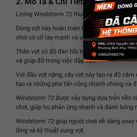
2. Mô Tả & Chi Tiết Vợt Cầu Lông
Lining Windstorm 72 thuộc dòng vợt nặng đầu,
Dòng vợt này hoàn toàn thích hợp cho lối chơ
chơi có cổ tay mạnh và ưa thích đánh cầu bấ
Thân vợt có độ đàn hồi trung bình, cho phép 
và giúp đỡ trong việc đập cầu.
Với đầu vợt nặng, cây vợt này tạo ra độ cắm 
tạo ra những pha tấn công nhanh chóng và 
Windstorm 72 được xây dựng dựa trên nền tản
chơi, giúp họ phản ứng nhanh và đánh bóng 
Windstorm 72 giúp người chơi dễ dàng xoay 
lông và kỹ thuật vung vợt.