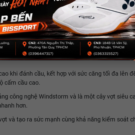
 Lining Windstorm 72
 có độ đàn hồi trung bình và trọng lượng vợt siêu 
i thiên công, cho phép xoay chuyển vợt một cách li
t ngờ.
vung vợt nhanh chóng và giảm sự cản của gió, hỗ tr
cao khi đánh cầu, kết hợp với sức căng tối đa lên đ
độ cấm cầu cao.
g công nghệ Windstorm và là một cây vợt siêu cao
nhanh hơn.
vợt và tạo ra sức mạnh cùng khả năng kiểm soát c