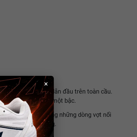
×
Bản - Yonex, đang dẫn đầu trên toàn cầu.
 chỉ xếp sau Yonex một bậc.
nhẹ. Đây là một trong những dòng vợt nổi
 sản phẩm của Lining.