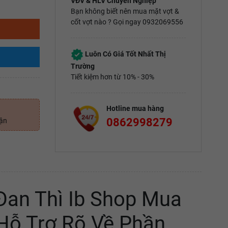
VĐV & HLV Chuyên Nghiệp
Bạn không biết nên mua mặt vợt &
cốt vợt nào ? Gọi ngay 0932069556
Luôn Có Giá Tốt Nhất Thị
Trường
Tiết kiệm hơn từ 10% - 30%
Hotline mua hàng
0862998279
uận
Đan Thì Ib Shop Mua
Hỗ Trợ Rõ Về Phần