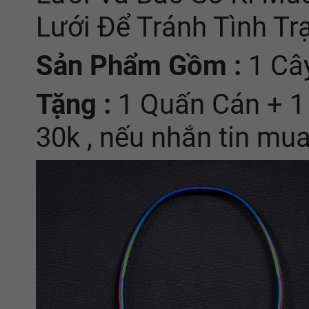
Lưới Để Tránh Tình T
Sản Phẩm Gồm :
1 Câ
Tặng :
1 Quấn Cán + 1 
30k , nếu nhắn tin mua