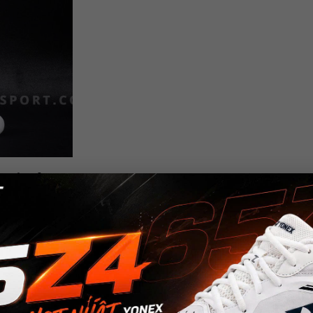
g Windstorm 72
không ai xa lạ với thương hiệu hàng đầu của Nhật 
iệu Lining của Trung Quốc, không hề kém cạnh và
n phẩm được Lining sản xuất, mang công nghệ siêu 
ị công nghệ tiên tiến và hiện đại nhất trong số các