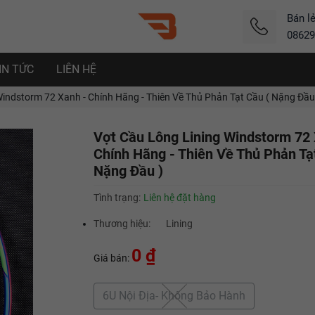
Bán l
08629
IN TỨC
LIÊN HỆ
indstorm 72 Xanh - Chính Hãng - Thiên Về Thủ Phản Tạt Cầu ( Nặng Đầu
Vợt Cầu Lông Lining Windstorm 72 
Chính Hãng - Thiên Về Thủ Phản Tạ
Nặng Đầu )
Tình trạng:
Liên hệ đặt hàng
Thương hiệu:
Lining
0 ₫
Giá bán:
6U Nội Địa- Không Bảo Hành