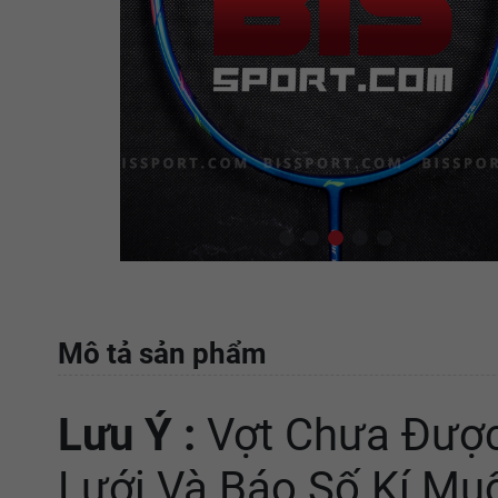
Mô tả sản phẩm
Lưu Ý :
Vợt Chưa Được
Lưới Và Báo Số Kí Mu