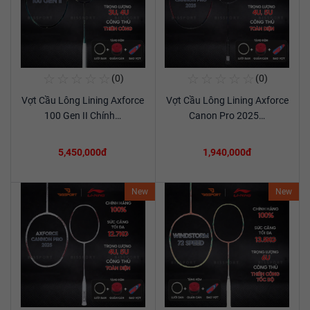
☆
☆
☆
☆
☆
☆
☆
☆
☆
☆
(0)
(0)
Mua Ngay
Mua Ngay
Vợt Cầu Lông Lining Axforce
Vợt Cầu Lông Lining Axforce
Xem chi tiết
Xem chi tiết
100 Gen II Chính…
Canon Pro 2025…
5,450,000đ
1,940,000đ
New
New