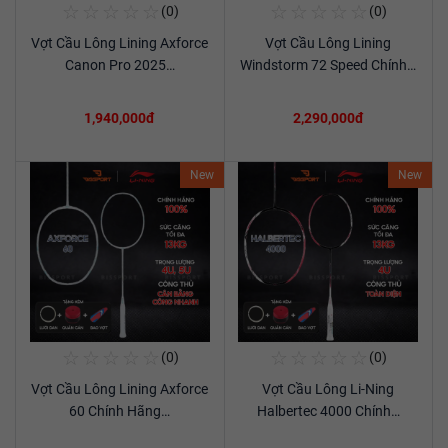
☆
☆
☆
☆
☆
☆
☆
☆
☆
☆
(0)
(0)
Mua Ngay
Mua Ngay
Vợt Cầu Lông Lining Axforce
Vợt Cầu Lông Lining
Xem chi tiết
Xem chi tiết
Canon Pro 2025…
Windstorm 72 Speed Chính…
1,940,000đ
2,290,000đ
New
New
☆
☆
☆
☆
☆
☆
☆
☆
☆
☆
(0)
(0)
Mua Ngay
Mua Ngay
Vợt Cầu Lông Lining Axforce
Vợt Cầu Lông Li-Ning
Xem chi tiết
Xem chi tiết
60 Chính Hãng…
Halbertec 4000 Chính…