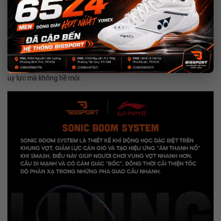
hợp cho các pha
phản tạt hoặc xử lý cầu sát lưới
.
Thân vợt có độ cứng trung bình nên
dễ làm quen
, không bị cứng
tay, nhưng vẫn đủ lực để tạo
cú smash nặng và sâu cầu
.
Vì hơi nặng đầu nên vợt có
lực đẩy tự nhiên
, cầu đi sâu và mạnh –
đúng kiểu đánh mà đối thủ rất khó trả.
Tổng thể, cảm giác khi đánh là
đầm, thật tay, dễ kiểm soát
– vừa đủ
uy lực mà không hề mỏi.