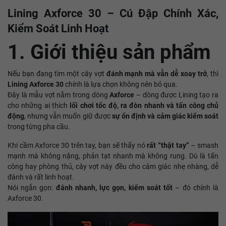
Lining Axforce 30 – Cú Đập Chính Xác,
Kiểm Soát Linh Hoạt
1. Giới thiệu sản phẩm
Nếu bạn đang tìm một cây vợt
đánh mạnh mà vẫn dễ xoay trở
, thì
Lining Axforce 30
chính là lựa chọn không nên bỏ qua.
Đây là mẫu vợt nằm trong dòng
Axforce
– dòng được Lining tạo ra
cho những ai thích
lối chơi tốc độ, ra đòn nhanh và tấn công chủ
động
, nhưng vẫn muốn giữ được
sự ổn định và cảm giác kiểm soát
trong từng pha cầu.
Khi cầm Axforce 30 trên tay, bạn sẽ thấy nó
rất “thật tay”
– smash
mạnh mà không nặng, phản tạt nhanh mà không rung. Dù là tấn
công hay phòng thủ, cây vợt này đều cho cảm giác nhẹ nhàng, dễ
đánh và rất linh hoạt.
Nói ngắn gọn:
đánh nhanh, lực gọn, kiểm soát tốt
– đó chính là
Axforce 30.