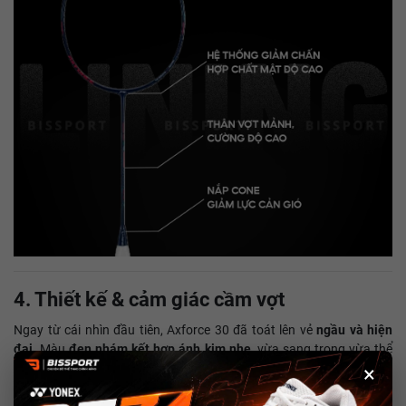
4. Thiết kế & cảm giác cầm vợt
Ngay từ cái nhìn đầu tiên, Axforce 30 đã toát lên vẻ
ngầu và hiện
đại
. Màu
đen nhám kết hợp ánh kim nhẹ
, vừa sang trọng vừa thể
thao.
×
Trọng lượng 4U giúp vợt
nhẹ, dễ điều khiển
, xoay cổ tay nhanh, rất