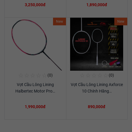
3,250,000đ
1,890,000đ
New
New
☆
☆
☆
☆
☆
☆
☆
☆
☆
☆
(0)
(0)
Mua Ngay
Mua Ngay
Vợt Cầu Lông Lining
Vợt Cầu Lông Lining Axforce
Xem chi tiết
Xem chi tiết
Halbertec Motor Pro…
10 Chính Hãng…
1,990,000đ
890,000đ