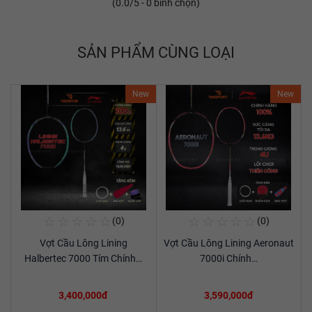
(
0.0
/5 -
0
bình chọn)
SẢN PHẨM CÙNG LOẠI
New
New
☆
☆
☆
☆
☆
☆
☆
☆
☆
☆
(0)
(0)
Mua Ngay
Mua Ngay
Vợt Cầu Lông Lining
Vợt Cầu Lông Lining Aeronaut
Xem chi tiết
Xem chi tiết
Halbertec 7000 Tím Chính…
7000i Chính…
3,400,000đ
3,590,000đ