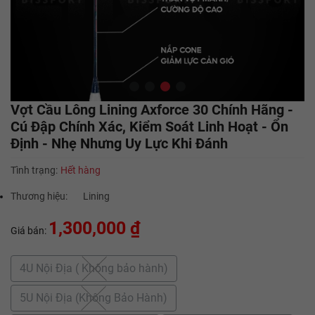
Vợt Cầu Lông Lining Axforce 30 Chính Hãng -
Cú Đập Chính Xác, Kiểm Soát Linh Hoạt - Ổn
Định - Nhẹ Nhưng Uy Lực Khi Đánh
Tình trạng:
Hết hàng
Thương hiệu:
Lining
1,300,000 ₫
Giá bán:
4U Nội Địa ( Không bảo hành)
5U Nội Địa (Không Bảo Hành)