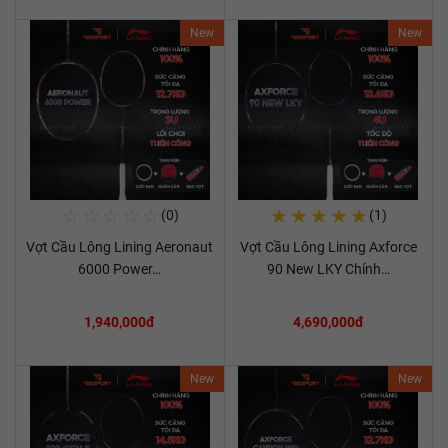
New
New
☆
☆
☆
☆
☆
★
★
★
★
★
(0)
(1)
Mua Ngay
Mua Ngay
Vợt Cầu Lông Lining Aeronaut
Vợt Cầu Lông Lining Axforce
Xem chi tiết
Xem chi tiết
6000 Power…
90 New LKY Chính…
1,940,000đ
4,690,000đ
New
New