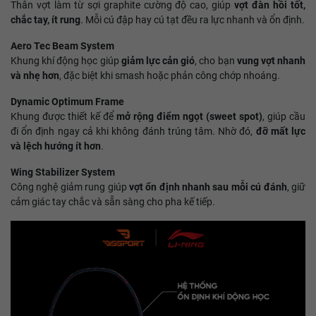
Thân vợt làm từ sợi graphite cường độ cao, giúp
vợt đàn hồi tốt,
chắc tay, ít rung
. Mỗi cú đập hay cú tạt đều ra lực nhanh và ổn định.
Aero Tec Beam System
Khung khí động học giúp
giảm lực cản gió
, cho bạn
vung vợt nhanh
và nhẹ hơn
, đặc biệt khi smash hoặc phản công chớp nhoáng.
Dynamic Optimum Frame
Khung được thiết kế để
mở rộng điểm ngọt (sweet spot)
, giúp cầu
đi ổn định ngay cả khi không đánh trúng tâm. Nhờ đó,
đỡ mất lực
và lệch hướng ít hơn
.
Wing Stabilizer System
Công nghệ giảm rung giúp
vợt ổn định nhanh sau mỗi cú đánh
, giữ
cảm giác tay chắc và sẵn sàng cho pha kế tiếp.