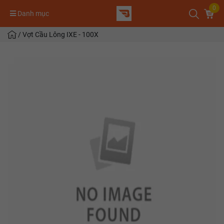
0
Danh mục
/
Vợt Cầu Lông IXE - 100X