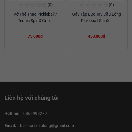
☆
☆
☆
☆
☆
☆
☆
☆
☆
☆
(0)
(0)
Mua Ngay
Mua Ngay
Vớ Thể Thao Pickleball /
Gậy Tập Lực Tay Cầu Lông
Xem chi tiết
Xem chi tiết
Tennis SpinX Grip…
Pickleball SpinX…
75,000đ
450,000đ
Liên hệ với chúng tôi
Hotline:
0862998279
Email:
bissport.caulong@gmail.com