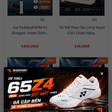
☆
☆
☆
☆
☆
☆
☆
☆
☆
☆
(0)
(0)
Mua Ngay
Mua Ngay
Vợt Pickleball RPM V2
Túi Thể Thao Cầu Lông Ywyat
Xem chi tiết
Xem chi tiết
Elongate 16mm Chính…
C201 Chính Hãng…
4,890,000đ
240,000đ
New
New
×
☆
☆
☆
☆
☆
☆
☆
☆
☆
☆
(0)
(0)
Mua Ngay
Mua Ngay