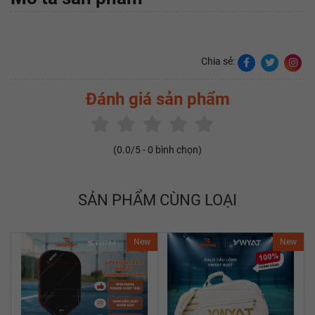
Chia sẻ:
Đánh giá sản phẩm
(
0.0
/5 -
0
bình chọn)
SẢN PHẨM CÙNG LOẠI
New
New