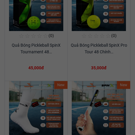
☆
☆
☆
☆
☆
☆
☆
☆
☆
☆
(0)
(0)
Mua Ngay
Mua Ngay
Quả Bóng Pickleball SpinX
Quả Bóng Pickleball SpinX Pro
Xem chi tiết
Xem chi tiết
Tournament 48…
Tour 48 Chính…
45,000đ
35,000đ
New
New