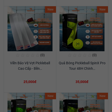
New
New
☆
☆
☆
☆
☆
☆
☆
☆
☆
☆
(0)
(0)
Mua Ngay
Mua Ngay
Viền Bảo Vệ Vợt Pickleball
Quả Bóng Pickleball SpinX Pro
Xem chi tiết
Xem chi tiết
Cao Cấp - Bền…
Tour 48H Chính…
25,000đ
35,000đ
New
New