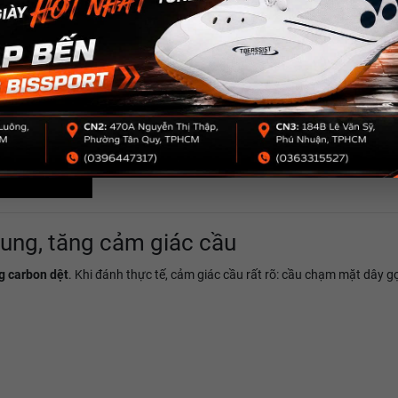
ung, tăng cảm giác cầu
g carbon dệt
. Khi đánh thực tế, cảm giác cầu rất rõ: cầu chạm mặt dây g