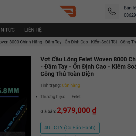
Bán l
08629
IN TỨC
LIÊN HỆ
ven 8000 Chính Hãng - Đầm Tay - Ổn Định Cao - Kiểm Soát Tốt - Công T
Vợt Cầu Lông Felet Woven 8000 Ch
- Đầm Tay - Ổn Định Cao - Kiểm Soá
Công Thủ Toàn Diện
Tình trạng:
Còn hàng
Thương hiệu:
Felet
2,979,000 ₫
Giá bán:
4U - CTY (Có Bảo Hành)