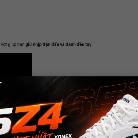
 vợt giúp bạn
giữ nhịp trận đấu và đánh đều tay
.