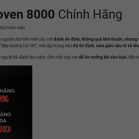
oven 8000
Chính Hãng
thủ toàn diện
u người chơi tìm một cây vợt
đánh ổn định, không quá khó thuần, nhưng v
“đập sướng tức thì”, mà tập trung vào
độ ổn định, cảm giác cầu rõ và kh
c người đã đánh lâu năm, cần một cây vợt
dễ tin tưởng khi vào trận
, đặc 