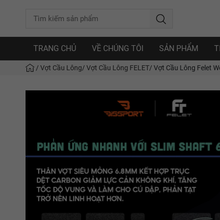
TRANG CHỦ
VỀ CHÚNG TÔI
SẢN PHẨM
T
/
Vợt Cầu Lông
/
Vợt Cầu Lông FELET
/
Vợt Cầu Lông Felet Wo