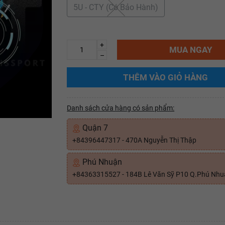
5U - CTY (Có Bảo Hành)
+
MUA NGAY
–
THÊM VÀO GIỎ HÀNG
Danh sách cửa hàng có sản phẩm:
Quận 7
+84396447317 - 470A Nguyễn Thị Thập
Phú Nhuận
+84363315527 - 184B Lê Văn Sỹ P10 Q.Phú Nh