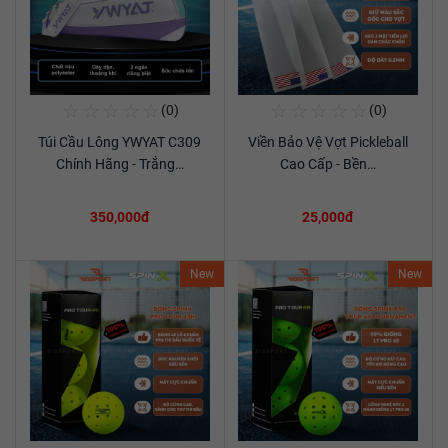
☆
☆
☆
☆
☆
☆
☆
☆
☆
☆
(0)
(0)
Mua Ngay
Mua Ngay
Túi Cầu Lông YWYAT C309
Viền Bảo Vệ Vợt Pickleball
Xem chi tiết
Xem chi tiết
Chính Hãng - Trắng…
Cao Cấp - Bền…
350,000đ
25,000đ
New
New