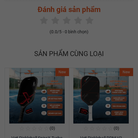
Đánh giá sản phẩm
(
0.0
/5 -
0
bình chọn)
SẢN PHẨM CÙNG LOẠI
New
New
☆
☆
☆
☆
☆
☆
☆
☆
☆
☆
(0)
(0)
Mua Ngay
Mua Ngay