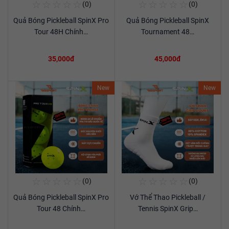
☆
☆
☆
☆
☆
☆
☆
☆
☆
☆
(0)
(0)
Mua Ngay
Mua Ngay
Quả Bóng Pickleball SpinX Pro
Quả Bóng Pickleball SpinX
Xem chi tiết
Xem chi tiết
Tour 48H Chính…
Tournament 48…
35,000đ
45,000đ
New
New
☆
☆
☆
☆
☆
☆
☆
☆
☆
☆
(0)
(0)
Mua Ngay
Mua Ngay
Quả Bóng Pickleball SpinX Pro
Vớ Thể Thao Pickleball /
Xem chi tiết
Xem chi tiết
Tour 48 Chính…
Tennis SpinX Grip…