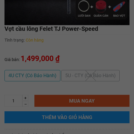
Vợt cầu lông Felet TJ Power-Speed
Tình trạng:
Còn hàng
1,499,000 ₫
Giá bán:
4U CTY (Có Bảo Hành)
5U - CTY (Có Bảo Hành)
+
MUA NGAY
–
THÊM VÀO GIỎ HÀNG