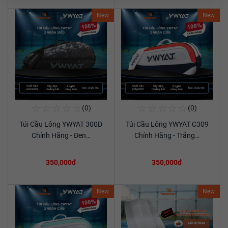
New
New
☆
☆
☆
☆
☆
☆
☆
☆
☆
☆
(0)
(0)
Mua Ngay
Mua Ngay
Túi Cầu Lông YWYAT 300D
Túi Cầu Lông YWYAT C309
Xem chi tiết
Xem chi tiết
Chính Hãng - Đen…
Chính Hãng - Trắng…
350,000đ
350,000đ
New
New