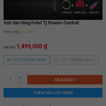
Vợt cầu lông Felet Tj Power-Control
Tình trạng:
Còn hàng
1,499,000 ₫
Giá bán:
4U - CTY (Có Bảo Hành)
5U - CTY ( Có Bảo Hành )
+
MUA NGAY
–
THÊM VÀO GIỎ HÀNG