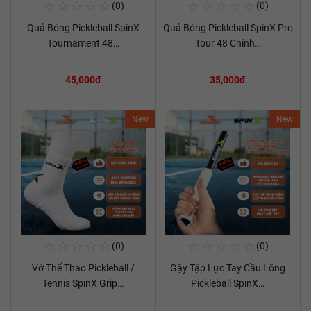
☆
☆
☆
☆
☆
☆
☆
☆
☆
☆
(0)
(0)
Mua Ngay
Mua Ngay
Quả Bóng Pickleball SpinX
Quả Bóng Pickleball SpinX Pro
Xem chi tiết
Xem chi tiết
Tournament 48…
Tour 48 Chính…
45,000đ
35,000đ
New
New
☆
☆
☆
☆
☆
☆
☆
☆
☆
☆
(0)
(0)
Mua Ngay
Mua Ngay
Vớ Thể Thao Pickleball /
Gậy Tập Lực Tay Cầu Lông
Xem chi tiết
Xem chi tiết
Tennis SpinX Grip…
Pickleball SpinX…