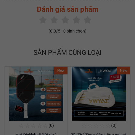
Đánh giá sản phẩm
(
0.0
/5 -
0
bình chọn)
SẢN PHẨM CÙNG LOẠI
New
New
☆
☆
☆
☆
☆
☆
☆
☆
☆
☆
(0)
(0)
Mua Ngay
Mua Ngay