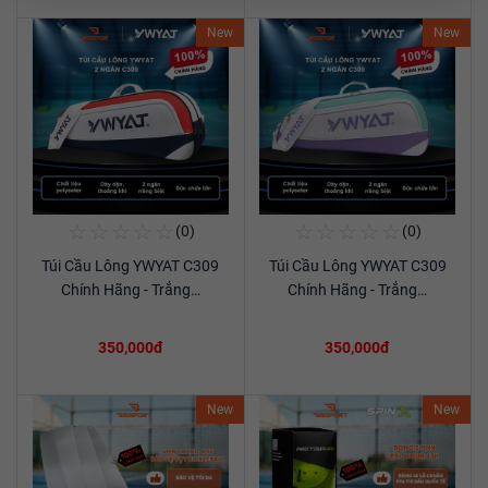
New
New
☆
☆
☆
☆
☆
☆
☆
☆
☆
☆
(0)
(0)
Mua Ngay
Mua Ngay
Túi Cầu Lông YWYAT C309
Túi Cầu Lông YWYAT C309
Xem chi tiết
Xem chi tiết
Chính Hãng - Trắng…
Chính Hãng - Trắng…
350,000đ
350,000đ
New
New