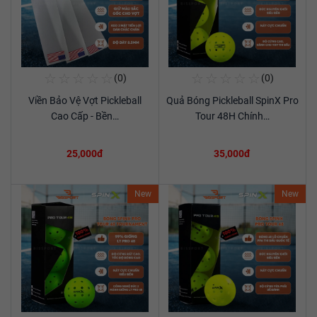
☆
☆
☆
☆
☆
☆
☆
☆
☆
☆
(0)
(0)
Mua Ngay
Mua Ngay
Viền Bảo Vệ Vợt Pickleball
Quả Bóng Pickleball SpinX Pro
Xem chi tiết
Xem chi tiết
Cao Cấp - Bền…
Tour 48H Chính…
25,000đ
35,000đ
New
New