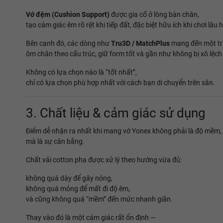
Vớ đệm (Cushion Support)
được gia cố ở lòng bàn chân,
tạo cảm giác êm rõ rệt khi tiếp đất, đặc biệt hữu ích khi chơi lâu
Bên cạnh đó, các dòng như
Tru3D / MatchPlus
mang đến một trả
ôm chân theo cấu trúc, giữ form tốt và gần như không bị xô lệch 
Không có lựa chọn nào là “tốt nhất”,
chỉ có lựa chọn phù hợp nhất với cách bạn di chuyển trên sân.
3. Chất liệu & cảm giác sử dụng
Điểm dễ nhận ra nhất khi mang vớ Yonex không phải là độ mềm,
mà là sự cân bằng.
Chất vải cotton pha được xử lý theo hướng vừa đủ:
không quá dày để gây nóng,
không quá mỏng để mất đi độ êm,
và cũng không quá “mềm” đến mức nhanh giãn.
Thay vào đó là một cảm giác rất ổn định —