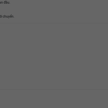
an đầu.
di chuyển.