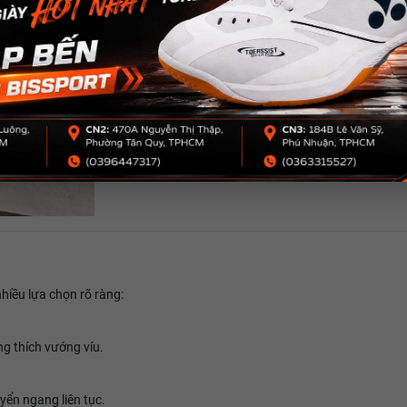
nhiều lựa chọn rõ ràng:
ng thích vướng víu.
yển ngang liên tục.