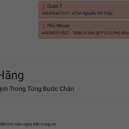
Quận 7
+84396447317 - 470A Nguyễn Thị Thập
Phú Nhuận
+84363315527 - 184B Lê Văn Sỹ P10 Q.Phú Nh
Hãng
Định Trong Từng Bước Chân
 ý đến thứ nằm ngay bên trong nó.