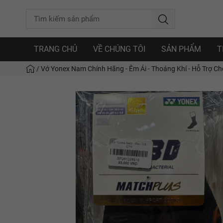
TRANG CHỦ
VỀ CHÚNG TÔI
SẢN PHẨM
T
/
Vớ Yonex Nam Chính Hãng - Êm Ái - Thoáng Khí - Hỗ Trợ C