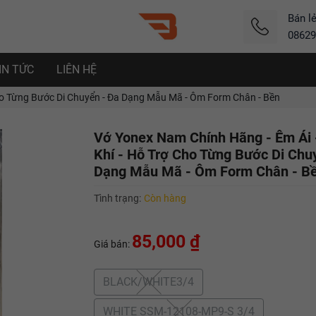
Bán l
08629
IN TỨC
LIÊN HỆ
ho Từng Bước Di Chuyển - Đa Dạng Mẫu Mã - Ôm Form Chân - Bền
Vớ Yonex Nam Chính Hãng - Êm Ái 
Khí - Hỗ Trợ Cho Từng Bước Di Chu
Dạng Mẫu Mã - Ôm Form Chân - B
Tình trạng:
Còn hàng
85,000 ₫
Giá bán:
BLACK/WHITE3/4
WHITE SSM-12108-MP9-S 3/4