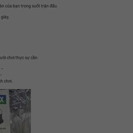
hân của bạn trong suốt trận đấu.
giày,
ười chơi thực sự cần.
–
 –
h chơi.