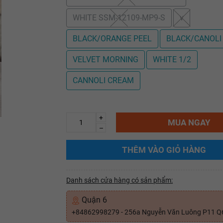
WHITE SSM-12109-MP9-S
v
BLACK/ORANGE PEEL
BLACK/CANOLI
VELVET MORNING
WHITE 1/2
CANNOLI CREAM
+
MUA NGAY
–
THÊM VÀO GIỎ HÀNG
Danh sách cửa hàng có sản phẩm:
Quận 6
+84862998279 - 256a Nguyễn Văn Luông P11 Q