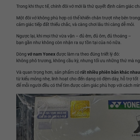
Trong khi thực tế, chính đôi vớ mới là thứ quyết định cảm giác c
Một đôi vớ không phù hợp có thể khiến chân trượt nhẹ bên trong 
cảm giác tiếp đất thiếu chắc, và càng chơi lâu thì càng dễ mỏi.
Ngược lại, khi mọi thứ vừa vặn – đủ êm, đủ ôm, đủ thoáng –
bạn gần như không còn nhận ra sự tồn tại của nó nữa.
Dòng
vớ nam Yonex
được làm ra theo đúng triết lý đó:
không phô trương, không cầu kỳ, nhưng tối ưu những thứ mà ng
Và quan trọng hơn, sản phẩm có
rất nhiều phiên bản khác nhau
từ kiểu mỏng nhẹ, linh hoạt cho đến dạng có đệm dày, hỗ trợ tốt
để mỗi người đều có thể tìm được cảm giác phù hợp với cách mìn