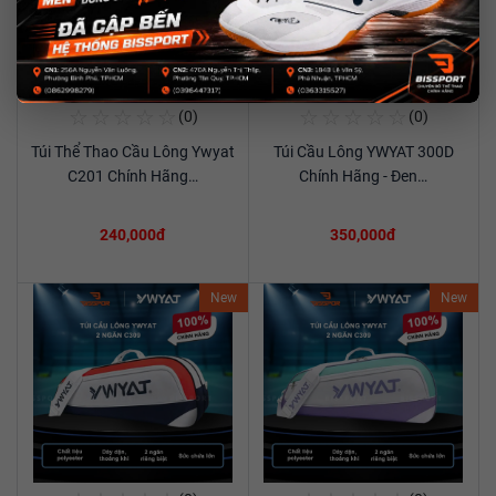
☆
☆
☆
☆
☆
☆
☆
☆
☆
☆
(0)
(0)
Mua Ngay
Mua Ngay
Túi Thể Thao Cầu Lông Ywyat
Túi Cầu Lông YWYAT 300D
Xem chi tiết
Xem chi tiết
C201 Chính Hãng…
Chính Hãng - Đen…
240,000đ
350,000đ
New
New