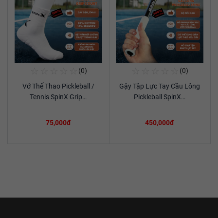
☆
☆
☆
☆
☆
☆
☆
☆
☆
☆
(0)
(0)
Mua Ngay
Mua Ngay
Vớ Thể Thao Pickleball /
Gậy Tập Lực Tay Cầu Lông
Xem chi tiết
Xem chi tiết
Tennis SpinX Grip…
Pickleball SpinX…
75,000đ
450,000đ