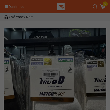
0
Danh mục
/
Vớ Yonex Nam