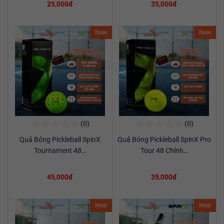
25,000đ
35,000đ
New
New
☆
☆
☆
☆
☆
☆
☆
☆
☆
☆
(0)
(0)
Mua Ngay
Mua Ngay
Quả Bóng Pickleball SpinX
Quả Bóng Pickleball SpinX Pro
Xem chi tiết
Xem chi tiết
Tournament 48…
Tour 48 Chính…
45,000đ
35,000đ
New
New