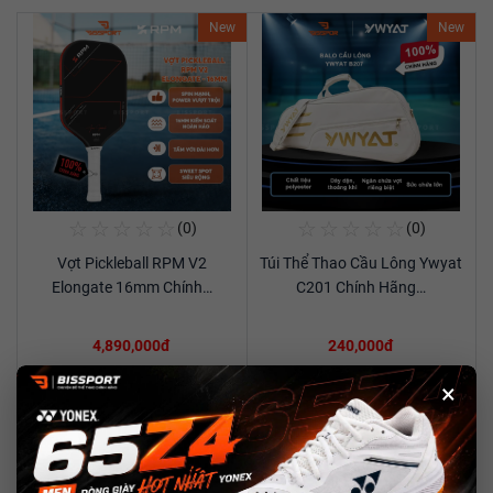
New
New
☆
☆
☆
☆
☆
☆
☆
☆
☆
☆
(0)
(0)
Mua Ngay
Mua Ngay
Vợt Pickleball RPM V2
Túi Thể Thao Cầu Lông Ywyat
Xem chi tiết
Xem chi tiết
Elongate 16mm Chính…
C201 Chính Hãng…
4,890,000đ
240,000đ
×
New
New