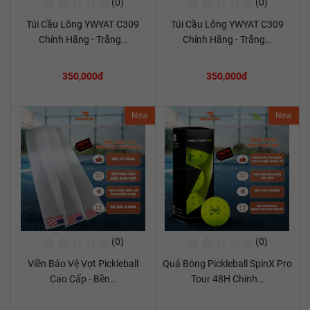
☆
☆
☆
☆
☆
☆
☆
☆
☆
☆
(0)
(0)
Mua Ngay
Mua Ngay
Túi Cầu Lông YWYAT C309
Túi Cầu Lông YWYAT C309
Xem chi tiết
Xem chi tiết
Chính Hãng - Trắng…
Chính Hãng - Trắng…
350,000đ
350,000đ
New
New
☆
☆
☆
☆
☆
☆
☆
☆
☆
☆
(0)
(0)
Mua Ngay
Mua Ngay
Viền Bảo Vệ Vợt Pickleball
Quả Bóng Pickleball SpinX Pro
Xem chi tiết
Xem chi tiết
Cao Cấp - Bền…
Tour 48H Chính…