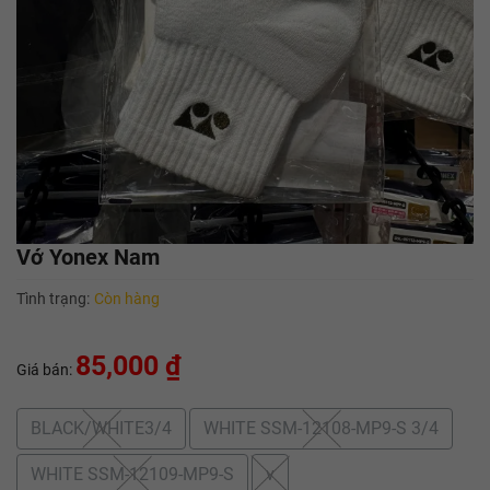
Vớ Yonex Nam
Tình trạng:
Còn hàng
85,000 ₫
Giá bán:
BLACK/WHITE3/4
WHITE SSM-12108-MP9-S 3/4
WHITE SSM-12109-MP9-S
v