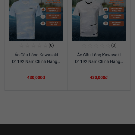
☆
☆
☆
☆
☆
☆
☆
☆
☆
☆
(0)
(0)
Mua Ngay
Mua Ngay
Áo Cầu Lông Kawasaki
Áo Cầu Lông Kawasaki
Xem chi tiết
Xem chi tiết
D1192 Nam Chính Hãng…
D1192 Nam Chính Hãng…
430,000đ
430,000đ