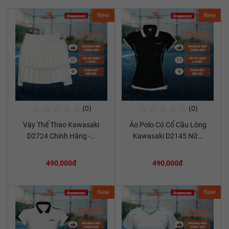
New
New
☆
☆
☆
☆
☆
☆
☆
☆
☆
☆
(0)
(0)
Mua Ngay
Mua Ngay
Váy Thể Thao Kawasaki
Áo Polo Có Cổ Cầu Lông
Xem chi tiết
Xem chi tiết
D2724 Chính Hãng -…
Kawasaki D2145 Nữ…
490,000đ
490,000đ
New
New