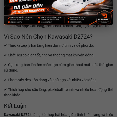
Thương hiệu:
Kawasaki
Màu sắc:
Đen | Trắng
Chất liệu:
Vải thể thao co giãn, thoáng khí
Kiểu dáng:
Váy xếp ly hai tầng, cạp lưng bản lớn
Phù hợp:
Cầu lông, Pickleball, Tennis, Golf, Tập luyện thể thao
Vì Sao Nên Chọn Kawasaki D2724?
✔ Thiết kế xếp ly hai tầng hiện đại, nữ tính và dễ phối đồ.
✔ Chất liệu co giãn tốt, nhẹ và thoáng mát khi vận động.
✔ Cạp lưng bản lớn ôm chắc, tạo cảm giác thoải mái suốt thời gian
sử dụng.
✔ Phom váy đẹp, tôn dáng và phù hợp với nhiều vóc dáng.
✔ Thích hợp cho cầu lông, pickleball, tennis và nhiều hoạt động thể
thao khác.
Kết Luận
Kawasaki D2724
là sự kết hợp hài hòa giữa tính thời trang và hiệu