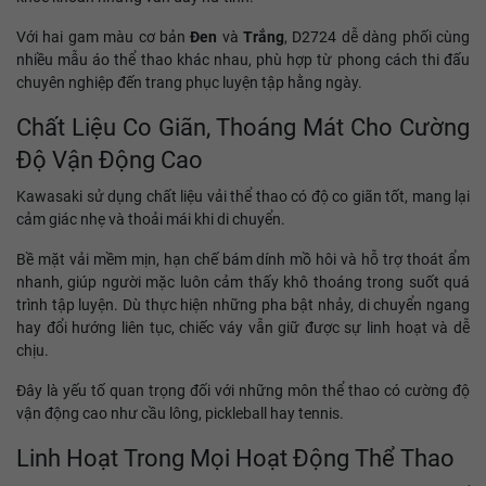
Với hai gam màu cơ bản
Đen
và
Trắng
, D2724 dễ dàng phối cùng
nhiều mẫu áo thể thao khác nhau, phù hợp từ phong cách thi đấu
chuyên nghiệp đến trang phục luyện tập hằng ngày.
Chất Liệu Co Giãn, Thoáng Mát Cho Cường
Độ Vận Động Cao
Kawasaki sử dụng chất liệu vải thể thao có độ co giãn tốt, mang lại
cảm giác nhẹ và thoải mái khi di chuyển.
Bề mặt vải mềm mịn, hạn chế bám dính mồ hôi và hỗ trợ thoát ẩm
nhanh, giúp người mặc luôn cảm thấy khô thoáng trong suốt quá
trình tập luyện. Dù thực hiện những pha bật nhảy, di chuyển ngang
hay đổi hướng liên tục, chiếc váy vẫn giữ được sự linh hoạt và dễ
chịu.
Đây là yếu tố quan trọng đối với những môn thể thao có cường độ
vận động cao như cầu lông, pickleball hay tennis.
Linh Hoạt Trong Mọi Hoạt Động Thể Thao