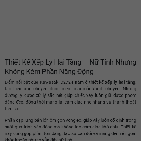
Thiết Kế Xếp Ly Hai Tầng – Nữ Tính Nhưng
Không Kém Phần Năng Động
Điểm nổi bật của Kawasaki D2724 nằm ở thiết kế
xếp ly hai tầng
,
tạo hiệu ứng chuyển động mềm mại mỗi khi di chuyển. Những
đường ly được xử lý sắc nét giúp chiếc váy luôn giữ được phom
dáng đẹp, đồng thời mang lại cảm giác nhẹ nhàng và thanh thoát
trên sân.
Phần cạp lưng bản lớn ôm gọn vòng eo, giúp váy luôn cố định trong
suốt quá trình vận động mà không tạo cảm giác khó chịu. Thiết kế
này cũng góp phần tôn dáng, tạo sự cân đối và mang đến vẻ ngoài
khỏe khoắn nhưng vẫn đầy nữ tính.