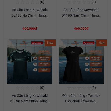
☆
☆
☆
☆
☆
☆
☆
☆
☆
☆
(0)
(0)
Mua Ngay
Mua Ngay
Áo Cầu Lông Kawasaki
Áo Cầu Lông Kawasaki
Xem chi tiết
Xem chi tiết
D2190 Nữ Chính Hãng…
D1190 Nam Chính Hãng…
460,000đ
460,000đ
New
New
☆
☆
☆
☆
☆
☆
☆
☆
☆
☆
(0)
(0)
Mua Ngay
Mua Ngay
Áo Cầu Lông Kawasaki
Đầm Cầu Lông / Tennis /
Xem chi tiết
Xem chi tiết
D1190 Nam Chính Hãng…
Pickleball Kawasaki…