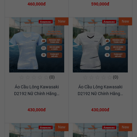
460,000đ
590,000đ
New
New
☆
☆
☆
☆
☆
☆
☆
☆
☆
☆
(0)
(0)
Mua Ngay
Mua Ngay
Áo Cầu Lông Kawasaki
Áo Cầu Lông Kawasaki
Xem chi tiết
Xem chi tiết
D2192 Nữ Chính Hãng…
D2192 Nữ Chính Hãng…
430,000đ
430,000đ
New
New