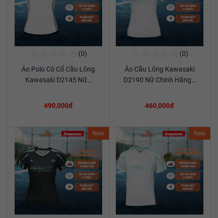
☆
☆
☆
☆
☆
☆
☆
☆
☆
☆
(0)
(0)
Mua Ngay
Mua Ngay
Áo Polo Có Cổ Cầu Lông
Áo Cầu Lông Kawasaki
Xem chi tiết
Xem chi tiết
Kawasaki D2145 Nữ…
D2190 Nữ Chính Hãng…
490,000đ
460,000đ
New
New