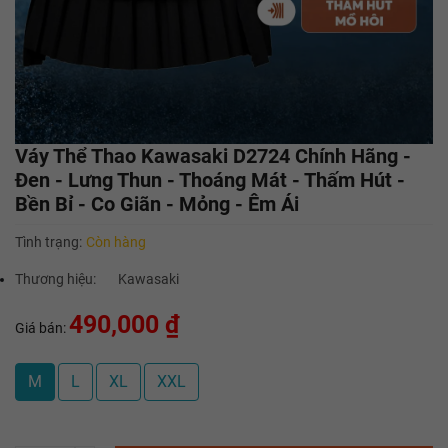
Váy Thể Thao Kawasaki D2724 Chính Hãng -
Đen - Lưng Thun - Thoáng Mát - Thấm Hút -
Bền Bỉ - Co Giãn - Mỏng - Êm Ái
Tình trạng:
Còn hàng
Thương hiệu:
Kawasaki
490,000 ₫
Giá bán:
M
L
XL
XXL