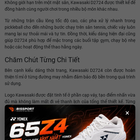
Không giới hạn trên một mặt sân, Kawasaki D2724 được thiết kế để
đồng hành cùng người chơi trong nhiều bộ môn khác nhau.
Từ những trận cầu lông tốc độ cao, các pha xử lý nhanh trong
pickleball cho đến những bước chạy trên sân tennis, chiếc váy luôn
mang lại sự thoải mái và tự tin. Đồng thời, kiểu dáng hiện đại cũng
giúp D2724 phù hợp để mặc trong các buổi tập gym, chạy bộ nhẹ
hoặc các hoạt động thể thao hằng ngày.
Chăm Chút Từng Chi Tiết
Bên cạnh kiểu dáng thời trang, Kawasaki D2724 còn được hoàn
thiện tỉ mỉ ở từng đường may nhằm đảm bảo độ bền trong quá trình
sử dụng.
Logo Kawasaki được đặt tinh tế ở phần cạp váy, tạo điểm nhấn vừa
đủ mà không làm mất đi vẻ thanh lịch của tổng thể thiết kế. Từng
chi tiết đều hướng đến sự gọn gàng, hiện đại và đúng tinh thần của
×
một thương hiệu thể thao lâu năm.
Thông Tin Sản Phẩm
Tên sản phẩm:
Váy thể thao Kawasaki D2724