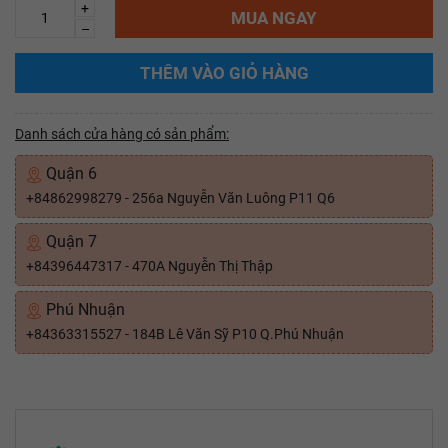
+
MUA NGAY
–
THÊM VÀO GIỎ HÀNG
Danh sách cửa hàng có sản phẩm:
Quận 6
+84862998279 - 256a Nguyễn Văn Luông P11 Q6
Quận 7
+84396447317 - 470A Nguyễn Thị Thập
Phú Nhuận
+84363315527 - 184B Lê Văn Sỹ P10 Q.Phú Nhuận