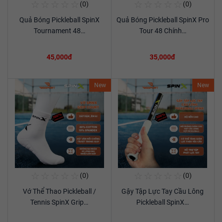
☆
☆
☆
☆
☆
☆
☆
☆
☆
☆
(0)
(0)
Mua Ngay
Mua Ngay
Quả Bóng Pickleball SpinX
Quả Bóng Pickleball SpinX Pro
Xem chi tiết
Xem chi tiết
Tournament 48…
Tour 48 Chính…
45,000đ
35,000đ
New
New
☆
☆
☆
☆
☆
☆
☆
☆
☆
☆
(0)
(0)
Mua Ngay
Mua Ngay
Vớ Thể Thao Pickleball /
Gậy Tập Lực Tay Cầu Lông
Xem chi tiết
Xem chi tiết
Tennis SpinX Grip…
Pickleball SpinX…