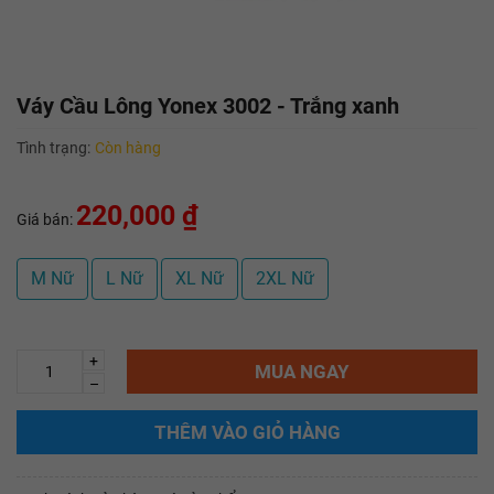
Váy Cầu Lông Yonex 3002 - Trắng xanh
Tình trạng:
Còn hàng
220,000 ₫
Giá bán:
M Nữ
L Nữ
XL Nữ
2XL Nữ
+
MUA NGAY
–
THÊM VÀO GIỎ HÀNG