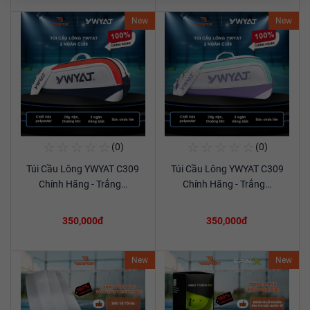
New
New
☆
☆
☆
☆
☆
☆
☆
☆
☆
☆
(0)
(0)
Mua Ngay
Mua Ngay
Túi Cầu Lông YWYAT C309
Túi Cầu Lông YWYAT C309
Xem chi tiết
Xem chi tiết
Chính Hãng - Trắng…
Chính Hãng - Trắng…
350,000đ
350,000đ
New
New