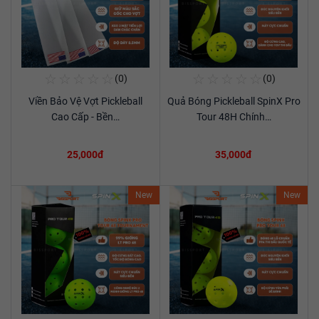
☆
☆
☆
☆
☆
☆
☆
☆
☆
☆
(0)
(0)
Mua Ngay
Mua Ngay
Viền Bảo Vệ Vợt Pickleball
Quả Bóng Pickleball SpinX Pro
Xem chi tiết
Xem chi tiết
Cao Cấp - Bền…
Tour 48H Chính…
25,000đ
35,000đ
New
New