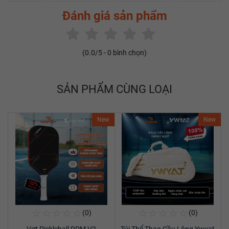
Đánh giá sản phẩm
(
0.0
/5 -
0
bình chọn)
SẢN PHẨM CÙNG LOẠI
New
New
☆
☆
☆
☆
☆
☆
☆
☆
☆
☆
(0)
(0)
Mua Ngay
Mua Ngay