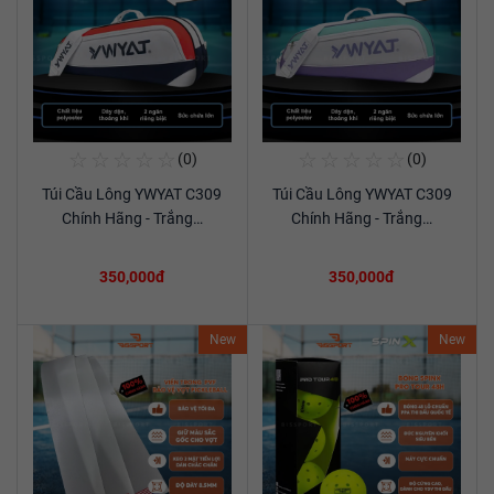
☆
☆
☆
☆
☆
☆
☆
☆
☆
☆
(0)
(0)
Mua Ngay
Mua Ngay
Túi Cầu Lông YWYAT C309
Túi Cầu Lông YWYAT C309
Xem chi tiết
Xem chi tiết
Chính Hãng - Trắng…
Chính Hãng - Trắng…
350,000đ
350,000đ
New
New