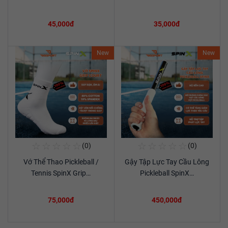
45,000đ
35,000đ
New
New
☆
☆
☆
☆
☆
☆
☆
☆
☆
☆
(0)
(0)
Mua Ngay
Mua Ngay
Vớ Thể Thao Pickleball /
Gậy Tập Lực Tay Cầu Lông
Xem chi tiết
Xem chi tiết
Tennis SpinX Grip…
Pickleball SpinX…
75,000đ
450,000đ