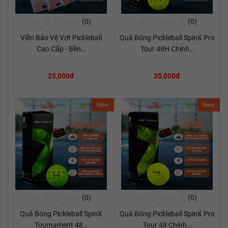
☆
☆
☆
☆
☆
☆
☆
☆
☆
☆
(0)
(0)
Mua Ngay
Mua Ngay
Viền Bảo Vệ Vợt Pickleball
Quả Bóng Pickleball SpinX Pro
Xem chi tiết
Xem chi tiết
Cao Cấp - Bền…
Tour 48H Chính…
25,000đ
35,000đ
New
New
☆
☆
☆
☆
☆
☆
☆
☆
☆
☆
(0)
(0)
Mua Ngay
Mua Ngay
Quả Bóng Pickleball SpinX
Quả Bóng Pickleball SpinX Pro
Xem chi tiết
Xem chi tiết
Tournament 48…
Tour 48 Chính…