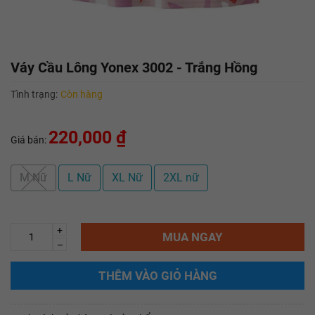
Váy Cầu Lông Yonex 3002 - Trắng Hồng
Tình trạng:
Còn hàng
220,000 ₫
Giá bán:
M Nữ
L Nữ
XL Nữ
2XL nữ
+
MUA NGAY
–
THÊM VÀO GIỎ HÀNG