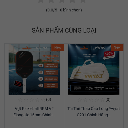
(
0.0
/5 -
0
bình chọn)
SẢN PHẨM CÙNG LOẠI
New
New
☆
☆
☆
☆
☆
☆
☆
☆
☆
☆
(0)
(0)
Mua Ngay
Mua Ngay
Vợt Pickleball RPM V2
Túi Thể Thao Cầu Lông Ywyat
Xem chi tiết
Xem chi tiết
Elongate 16mm Chính…
C201 Chính Hãng…