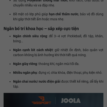
Sử dụng
Polyester chống mài mòn
, khó rách, chịu được di
chuyển nhiều và va đập nhẹ.
Bề mặt có lớp phủ giúp
hạn chế thấm nước
, bảo vệ đồ dùng
khi gặp thời tiết ẩm hoặc mưa nhẹ.
Ngăn bố trí khoa học – sắp xếp cực tiện
Ngăn chính siêu rộng
: để 3–4 vợt Pickleball, đồ tập, khăn,
bóng…
Ngăn cạnh lót cách nhiệt
: giữ nhiệt ổn định, bảo quản vợt
carbon không bị ảnh hưởng khi thời tiết quá nóng.
Ngăn giày riêng
: thoáng khí, ngăn mùi tối đa.
Nhiều ngăn phụ
: đựng ví, chìa khóa, điện thoại, phụ kiện nhỏ.
Ngăn chai nước/ nước điện giải
được thiết kế riêng, dễ lấy khi
tập.