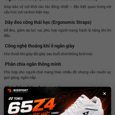
Giúp bảo vệ vợt khỏi các tác động nhiệt — đặc biệt quan trọng với
cấu trúc vợt carbon hiện nay.
Dây đeo công thái học (Ergonomic Straps)
Dễ đeo, giảm áp lực vai, phù hợp người mang hành lý nặng khi thi
đấu.
Công nghệ thoáng khí ở ngăn giày
Khe thoát khí giúp đôi giày sau buổi chơi không bị bí mùi.
Phân chia ngăn thông minh
Phù hợp cho người chơi mang theo nhiều đồ nhưng vẫn muốn sự
gọn gàng, ngăn nắp.
Khóa kéo chống kẹt cao cấp
×
Trượt êm, độ bền cao, không sợ đứt khóa khi sử dụng lâu.