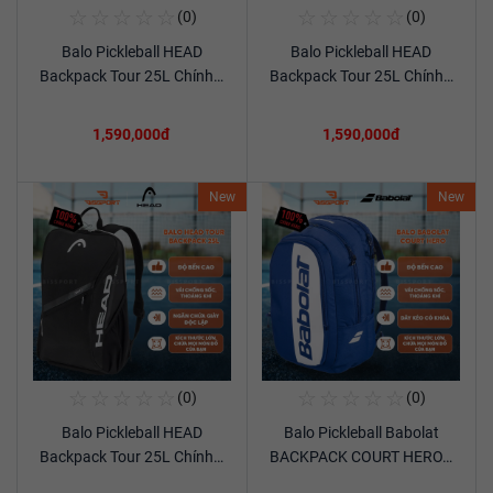
☆
☆
☆
☆
☆
☆
☆
☆
☆
☆
(0)
(0)
Mua Ngay
Mua Ngay
Balo Pickleball HEAD
Balo Pickleball HEAD
Xem chi tiết
Xem chi tiết
Backpack Tour 25L Chính…
Backpack Tour 25L Chính…
1,590,000đ
1,590,000đ
New
New
☆
☆
☆
☆
☆
☆
☆
☆
☆
☆
(0)
(0)
Mua Ngay
Mua Ngay
Balo Pickleball HEAD
Balo Pickleball Babolat
Xem chi tiết
Xem chi tiết
Backpack Tour 25L Chính…
BACKPACK COURT HERO…