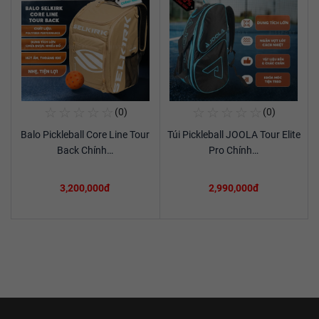
☆
☆
☆
☆
☆
☆
☆
☆
☆
☆
(0)
(0)
Mua Ngay
Mua Ngay
Balo Pickleball Core Line Tour
Túi Pickleball JOOLA Tour Elite
Xem chi tiết
Xem chi tiết
Back Chính…
Pro Chính…
3,200,000đ
2,990,000đ