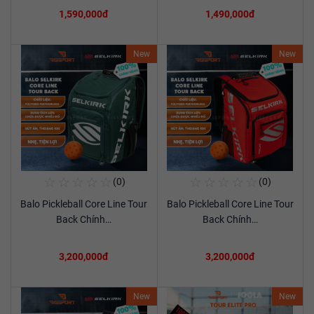
1,590,000đ
1,490,000đ
New
New
☆
☆
☆
☆
☆
☆
☆
☆
☆
☆
(0)
(0)
Mua Ngay
Mua Ngay
Balo Pickleball Core Line Tour
Balo Pickleball Core Line Tour
Xem chi tiết
Xem chi tiết
Back Chính…
Back Chính…
3,200,000đ
3,200,000đ
New
New