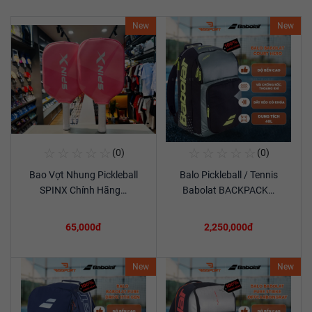
New
New
☆
☆
☆
☆
☆
☆
☆
☆
☆
☆
(0)
(0)
Mua Ngay
Mua Ngay
Bao Vợt Nhung Pickleball
Balo Pickleball / Tennis
Xem chi tiết
Xem chi tiết
SPINX Chính Hãng…
Babolat BACKPACK…
65,000đ
2,250,000đ
New
New