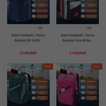
☆
☆
☆
☆
☆
☆
☆
☆
☆
☆
(0)
(0)
Mua Ngay
Mua Ngay
Balo Pickleball / Tennis
Balo Pickleball / Tennis
Xem chi tiết
Xem chi tiết
Babolat BP PURE…
Babolat Pure Strike…
2,135,000đ
2,135,000đ
New
New