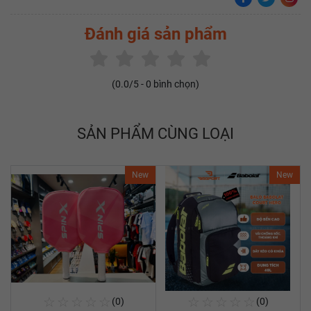
Đánh giá sản phẩm
(
0.0
/5 -
0
bình chọn)
SẢN PHẨM CÙNG LOẠI
New
New
☆
☆
☆
☆
☆
☆
☆
☆
☆
☆
(0)
(0)
Mua Ngay
Mua Ngay