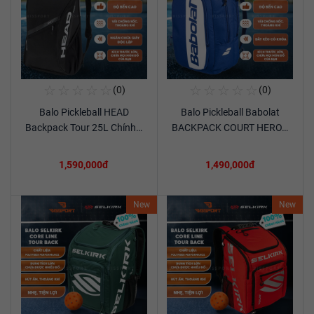
☆
☆
☆
☆
☆
☆
☆
☆
☆
☆
(0)
(0)
Mua Ngay
Mua Ngay
Balo Pickleball HEAD
Balo Pickleball Babolat
Xem chi tiết
Xem chi tiết
Backpack Tour 25L Chính…
BACKPACK COURT HERO…
1,590,000đ
1,490,000đ
New
New