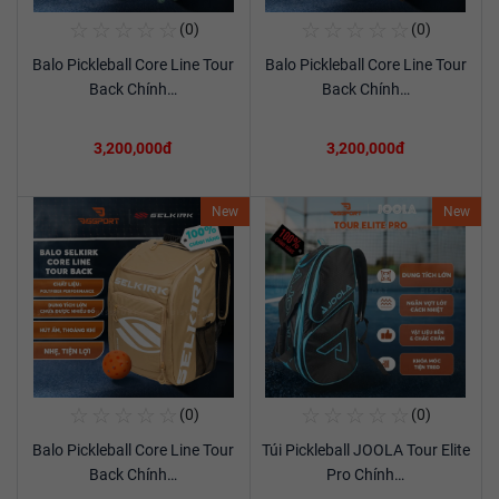
☆
☆
☆
☆
☆
☆
☆
☆
☆
☆
(0)
(0)
Mua Ngay
Mua Ngay
Balo Pickleball Core Line Tour
Balo Pickleball Core Line Tour
Xem chi tiết
Xem chi tiết
Back Chính…
Back Chính…
3,200,000đ
3,200,000đ
New
New
☆
☆
☆
☆
☆
☆
☆
☆
☆
☆
(0)
(0)
Mua Ngay
Mua Ngay
Balo Pickleball Core Line Tour
Túi Pickleball JOOLA Tour Elite
Xem chi tiết
Xem chi tiết
Back Chính…
Pro Chính…