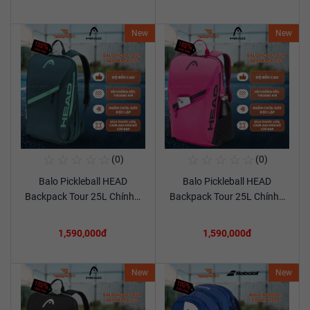
New
New
☆
☆
☆
☆
☆
☆
☆
☆
☆
☆
(0)
(0)
Mua Ngay
Mua Ngay
Balo Pickleball HEAD
Balo Pickleball HEAD
Xem chi tiết
Xem chi tiết
Backpack Tour 25L Chính…
Backpack Tour 25L Chính…
1,590,000đ
1,590,000đ
New
New