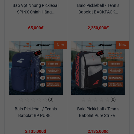
Bao Vợt Nhung Pickleball
Balo Pickleball / Tennis
Xem chi tiết
Xem chi tiết
SPINX Chính Hãng…
Babolat BACKPACK…
65,000đ
2,250,000đ
New
New
☆
☆
☆
☆
☆
☆
☆
☆
☆
☆
(0)
(0)
Mua Ngay
Mua Ngay
Balo Pickleball / Tennis
Balo Pickleball / Tennis
Xem chi tiết
Xem chi tiết
Babolat BP PURE…
Babolat Pure Strike…
2,135,000đ
2,135,000đ