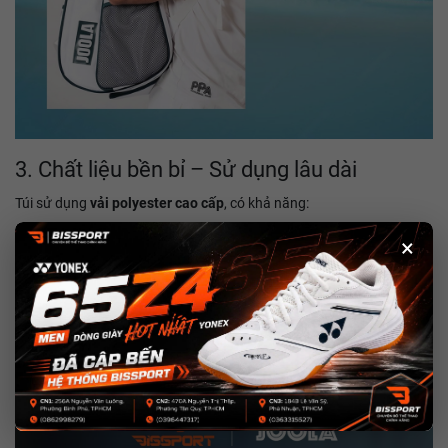
3. Chất liệu bền bỉ – Sử dụng lâu dài
Túi sử dụng
vải polyester cao cấp
, có khả năng:
Chống mài mòn tốt
×
Ít bám bẩn, dễ lau chùi
Giữ form túi ổn định khi sử dụng lâu dài
Đây là kiểu túi bạn có thể yên tâm dùng
từ tập luyện hàng ngày đến
thi đấu
, không lo nhanh xuống cấp.