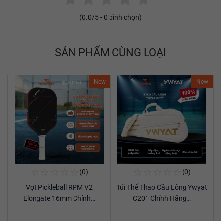
(
0.0
/5 -
0
bình chọn)
SẢN PHẨM CÙNG LOẠI
New
New
☆
☆
☆
☆
☆
☆
☆
☆
☆
☆
(0)
(0)
Mua Ngay
Mua Ngay
Vợt Pickleball RPM V2
Túi Thể Thao Cầu Lông Ywyat
Xem chi tiết
Xem chi tiết
Elongate 16mm Chính…
C201 Chính Hãng…