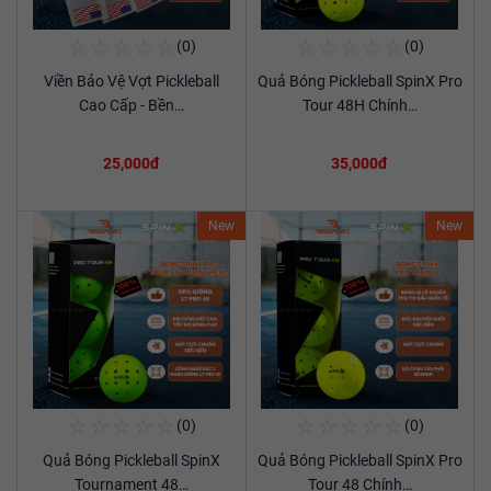
☆
☆
☆
☆
☆
☆
☆
☆
☆
☆
(0)
(0)
Mua Ngay
Mua Ngay
Viền Bảo Vệ Vợt Pickleball
Quả Bóng Pickleball SpinX Pro
Xem chi tiết
Xem chi tiết
Cao Cấp - Bền…
Tour 48H Chính…
25,000đ
35,000đ
New
New
☆
☆
☆
☆
☆
☆
☆
☆
☆
☆
(0)
(0)
Mua Ngay
Mua Ngay
Quả Bóng Pickleball SpinX
Quả Bóng Pickleball SpinX Pro
Xem chi tiết
Xem chi tiết
Tournament 48…
Tour 48 Chính…