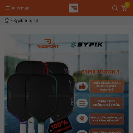
0
Danh mục
/
Sypik Triton 3