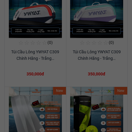
☆
☆
☆
☆
☆
☆
☆
☆
☆
☆
(0)
(0)
Mua Ngay
Mua Ngay
Túi Cầu Lông YWYAT C309
Túi Cầu Lông YWYAT C309
Xem chi tiết
Xem chi tiết
Chính Hãng - Trắng…
Chính Hãng - Trắng…
350,000đ
350,000đ
New
New