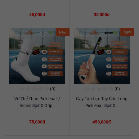
45,000đ
35,000đ
New
New
☆
☆
☆
☆
☆
☆
☆
☆
☆
☆
(0)
(0)
Mua Ngay
Mua Ngay
Vớ Thể Thao Pickleball /
Gậy Tập Lực Tay Cầu Lông
Xem chi tiết
Xem chi tiết
Tennis SpinX Grip…
Pickleball SpinX…
75,000đ
450,000đ