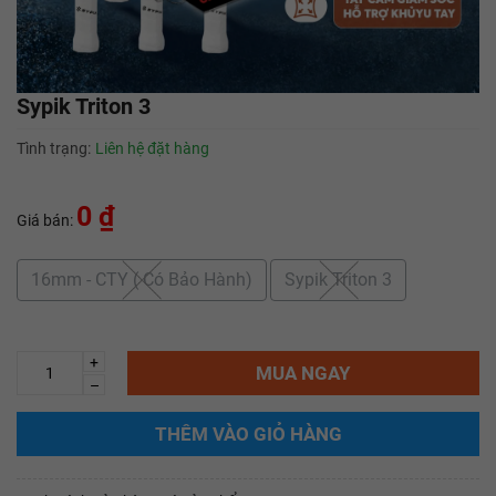
Sypik Triton 3
Tình trạng:
Liên hệ đặt hàng
0 ₫
Giá bán:
16mm - CTY ( Có Bảo Hành)
Sypik Triton 3
+
MUA NGAY
–
THÊM VÀO GIỎ HÀNG