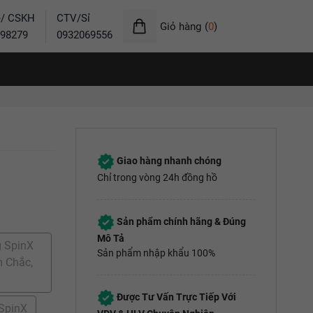
ẻ/ CSKH
CTV/Sỉ
Giỏ hàng
(
0
)
98279
0932069556
Giao hàng nhanh chóng
Chỉ trong vòng 24h đồng hồ
Sản phẩm chính hãng & Đúng
Mô Tả
g SpinX
Sản phẩm nhập khẩu 100%
m Chắc,
Được Tư Vấn Trực Tiếp Với
 SpinX