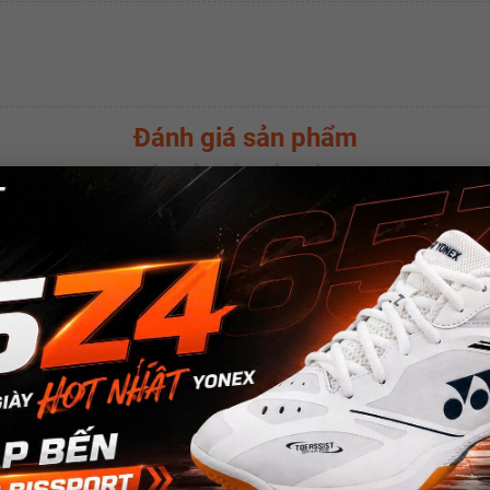
Đánh giá sản phẩm
(
0.0
/5 -
0
bình chọn)
SẢN PHẨM CÙNG LOẠI
w
New
New