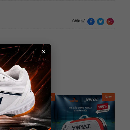
Chia sẻ:
×
New
New