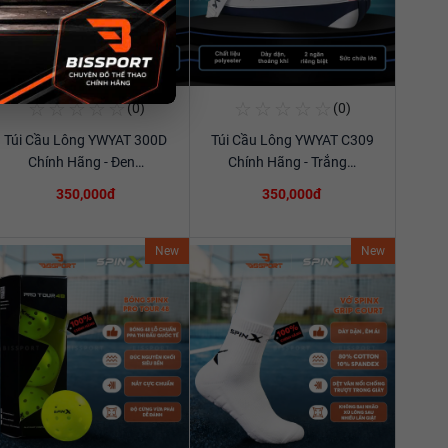
☆
☆
☆
☆
☆
☆
☆
☆
☆
☆
(0)
(0)
Mua Ngay
Mua Ngay
Túi Cầu Lông YWYAT 300D
Túi Cầu Lông YWYAT C309
Xem chi tiết
Xem chi tiết
Chính Hãng - Đen…
Chính Hãng - Trắng…
350,000đ
350,000đ
New
New