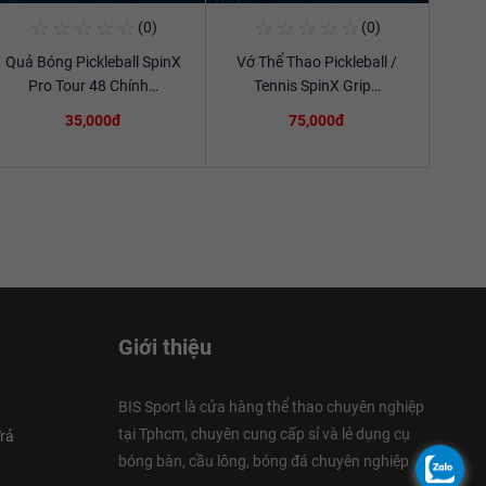
☆
☆
☆
☆
☆
☆
☆
☆
☆
☆
(0)
(0)
Mua Ngay
Mua Ngay
Quả Bóng Pickleball SpinX
Vớ Thể Thao Pickleball /
Xem chi tiết
Xem chi tiết
Pro Tour 48 Chính…
Tennis SpinX Grip…
35,000đ
75,000đ
Giới thiệu
BIS Sport là cửa hàng thể thao chuyên nghiệp
tại Tphcm, chuyên cung cấp sỉ và lẻ dụng cụ
rả
bóng bàn, cầu lông, bóng đá chuyên nghiệp