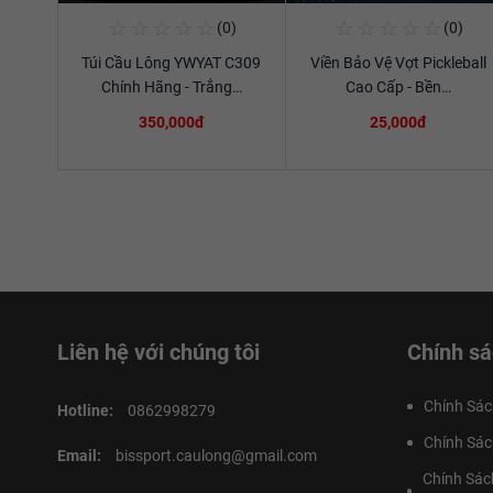
☆
☆
☆
☆
☆
☆
☆
☆
☆
☆
(0)
(0)
Mua Ngay
Mua Ngay
Túi Cầu Lông YWYAT C309
Viền Bảo Vệ Vợt Pickleball
Xem chi tiết
Xem chi tiết
Chính Hãng - Trắng…
Cao Cấp - Bền…
350,000đ
25,000đ
Liên hệ với chúng tôi
Chính sá
Chính Sác
Hotline:
0862998279
Chính Sác
Email:
bissport.caulong@gmail.com
Chính Sác