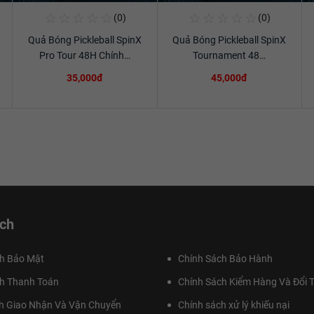
☆
☆
☆
☆
☆
☆
☆
☆
☆
☆
(0)
(0)
Mua Ngay
Mua Ngay
Quả Bóng Pickleball SpinX
Quả Bóng Pickleball SpinX
Xem chi tiết
Xem chi tiết
Pro Tour 48H Chính…
Tournament 48…
35,000đ
45,000đ
ch
h Bảo Mật
Chính Sách Bảo Hành
h Thanh Toán
Chính Sách Kiểm Hàng Và Đổi T
h Giao Nhận Và Vận Chuyển
Chính sách xử lý khiếu nại