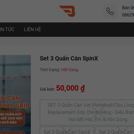
Bán l
08629
IN TỨC
LIÊN HỆ
Set 3 Quấn Cán SpinX
Tình trạng:
Hết hàng
50,000 ₫
Giá bán:
SET 3 Quấn Cán Vợt Pickleball/Cầu Lôn
Replacement Grip Chính Hãng - Siêu Bá
Hút Mồ Hôi, Êm Ái Khi Dùng
Set 3 Quấn Cán SpinX
Set 3 Quấn Cán