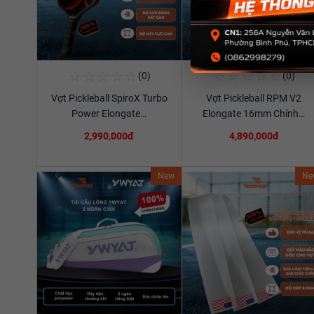
☆
☆
☆
☆
☆
☆
☆
☆
☆
☆
(0)
(0)
Mua Ngay
Mua Ngay
Vợt Pickleball SpiroX Turbo
Vợt Pickleball RPM V2
Xem chi tiết
Xem chi tiết
Power Elongate…
Elongate 16mm Chính…
2,990,000đ
4,890,000đ
New
Ne