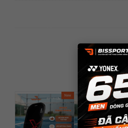
New
Ne