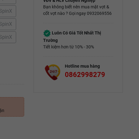
VĐV & HLV Chuyên Nghiệp
Bạn không biết nên mua mặt vợt &
 SpinX
cốt vợt nào ? Gọi ngay 0932069556
 SpinX
Luôn Có Giá Tốt Nhất Thị
 SpinX
Trường
Tiết kiệm hơn từ 10% - 30%
Hotline mua hàng
0862998279
uận