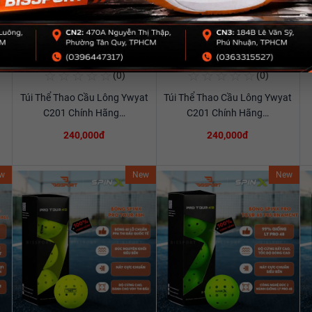
☆
☆
☆
☆
☆
☆
☆
☆
☆
☆
(0)
(0)
Mua Ngay
Mua Ngay
Túi Thể Thao Cầu Lông Ywyat
Túi Thể Thao Cầu Lông Ywyat
Xem chi tiết
Xem chi tiết
C201 Chính Hãng…
C201 Chính Hãng…
240,000đ
240,000đ
w
New
New