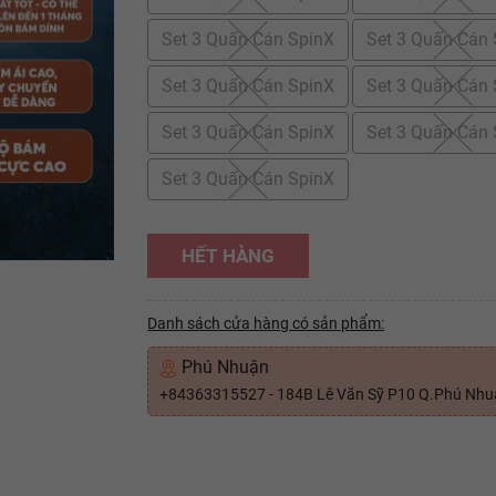
Set 3 Quấn Cán SpinX
Set 3 Quấn Cán
Set 3 Quấn Cán SpinX
Set 3 Quấn Cán
Set 3 Quấn Cán SpinX
Set 3 Quấn Cán
Set 3 Quấn Cán SpinX
HẾT HÀNG
Danh sách cửa hàng có sản phẩm:
Phú Nhuận
+84363315527 - 184B Lê Văn Sỹ P10 Q.Phú Nh