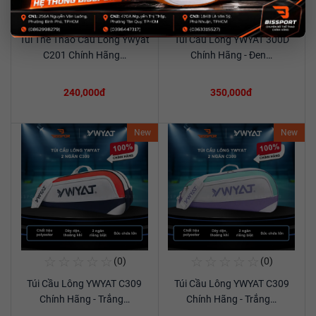
☆
☆
☆
☆
☆
☆
☆
☆
☆
☆
(0)
(0)
Mua Ngay
Mua Ngay
Túi Thể Thao Cầu Lông Ywyat
Túi Cầu Lông YWYAT 300D
Xem chi tiết
Xem chi tiết
C201 Chính Hãng…
Chính Hãng - Đen…
240,000đ
350,000đ
New
New
☆
☆
☆
☆
☆
☆
☆
☆
☆
☆
(0)
(0)
Mua Ngay
Mua Ngay
Túi Cầu Lông YWYAT C309
Túi Cầu Lông YWYAT C309
Xem chi tiết
Xem chi tiết
Chính Hãng - Trắng…
Chính Hãng - Trắng…