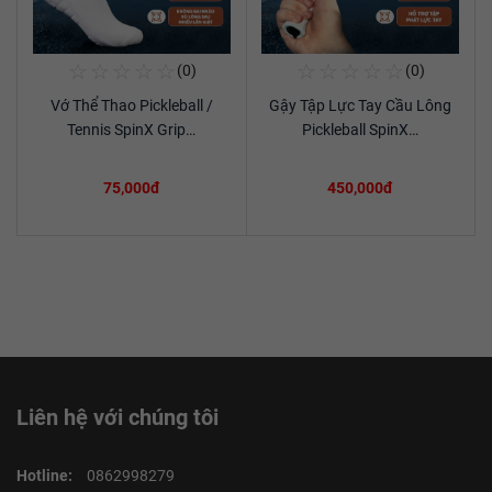
☆
☆
☆
☆
☆
☆
☆
☆
☆
☆
(0)
(0)
Mua Ngay
Mua Ngay
Vớ Thể Thao Pickleball /
Gậy Tập Lực Tay Cầu Lông
Xem chi tiết
Xem chi tiết
Tennis SpinX Grip…
Pickleball SpinX…
75,000đ
450,000đ
Liên hệ với chúng tôi
Hotline:
0862998279