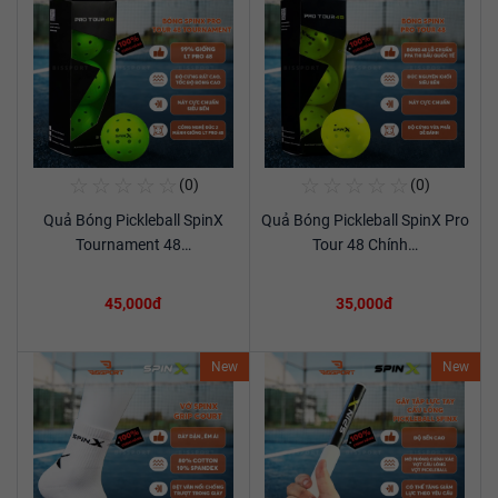
☆
☆
☆
☆
☆
☆
☆
☆
☆
☆
(0)
(0)
Mua Ngay
Mua Ngay
Quả Bóng Pickleball SpinX
Quả Bóng Pickleball SpinX Pro
Xem chi tiết
Xem chi tiết
Tournament 48…
Tour 48 Chính…
45,000đ
35,000đ
New
New