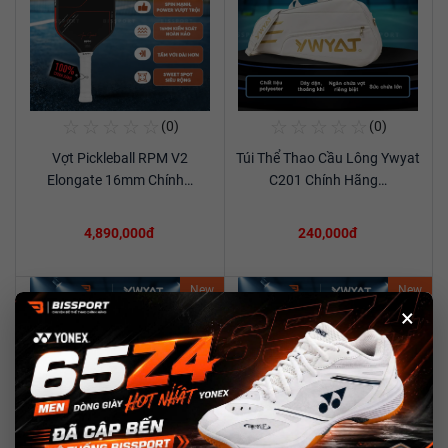
☆
☆
☆
☆
☆
☆
☆
☆
☆
☆
(0)
(0)
Mua Ngay
Mua Ngay
Vợt Pickleball RPM V2
Túi Thể Thao Cầu Lông Ywyat
Xem chi tiết
Xem chi tiết
Elongate 16mm Chính…
C201 Chính Hãng…
4,890,000đ
240,000đ
New
New
×