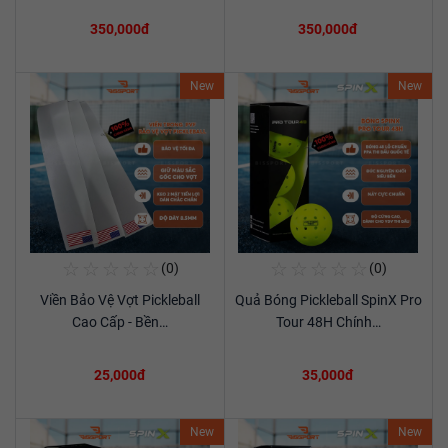
350,000đ
350,000đ
New
New
☆
☆
☆
☆
☆
☆
☆
☆
☆
☆
(0)
(0)
Mua Ngay
Mua Ngay
Viền Bảo Vệ Vợt Pickleball
Quả Bóng Pickleball SpinX Pro
Xem chi tiết
Xem chi tiết
Cao Cấp - Bền…
Tour 48H Chính…
25,000đ
35,000đ
New
New