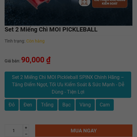
Set 2 Miếng Chì MOI PICKLEBALL
Tình trạng:
Còn hàng
90,000 ₫
Giá bán:
Set 2 Miếng Chì MOI Pickleball SPINX Chính Hãng –
Tăng Điểm Ngọt, Tối Ưu Kiểm Soát & Sức Mạnh - Dễ
Dùng - Tiện Lợi
Đỏ
Đen
Trắng
Bạc
Vàng
Cam
+
MUA NGAY
–