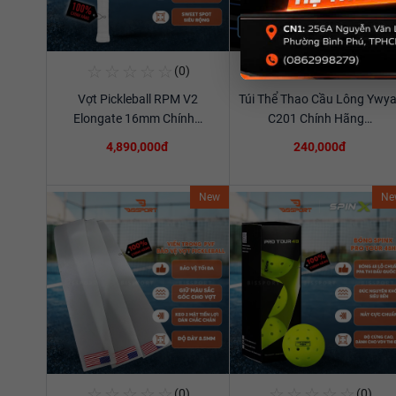
☆
☆
☆
☆
☆
☆
☆
☆
☆
☆
(0)
(0)
Mua Ngay
Mua Ngay
Vợt Pickleball RPM V2
Túi Thể Thao Cầu Lông Ywya
Xem chi tiết
Xem chi tiết
Elongate 16mm Chính…
C201 Chính Hãng…
4,890,000đ
240,000đ
New
Ne
☆
☆
☆
☆
☆
☆
☆
☆
☆
☆
(0)
(0)
Mua Ngay
Mua Ngay