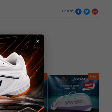
Chia sẻ:
×
New
New