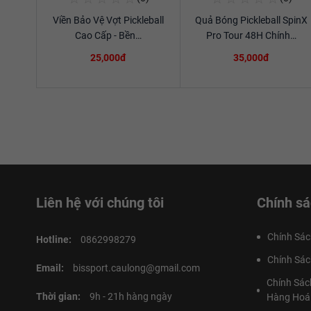
Viền Bảo Vệ Vợt Pickleball
Quả Bóng Pickleball SpinX
Xem chi tiết
Xem chi tiết
Cao Cấp - Bền…
Pro Tour 48H Chính…
25,000đ
35,000đ
Liên hệ với chúng tôi
Chính sá
Chính Sác
Hotline:
0862998279
Chính Sác
Email:
bissport.caulong@gmail.com
Chính Sác
Thời gian:
9h - 21h hàng ngày
Hàng Hoá