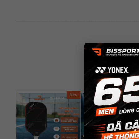
New
Ne