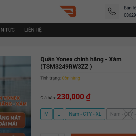
Bán l
08629
IN TỨC
LIÊN HỆ
Quần Yonex chính hãng - Xám
(TSM3249RW3ZZ )
Tình trạng:
Còn hàng
230,000 ₫
Giá bán:
M
L
Nam - CTY - XL
Nam - CTY 