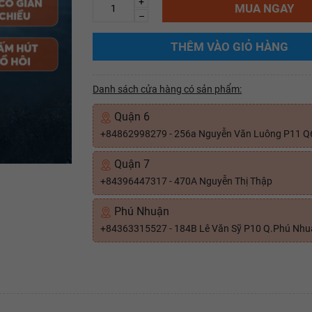
+
MUA NGAY
–
THÊM VÀO GIỎ HÀNG
Danh sách cửa hàng có sản phẩm:
Quận 6
+84862998279 - 256a Nguyễn Văn Luông P11 Q
Quận 7
+84396447317 - 470A Nguyễn Thị Thập
Phú Nhuận
+84363315527 - 184B Lê Văn Sỹ P10 Q.Phú Nh