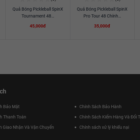
Quả Bóng Pickleball SpinX
Quả Bóng Pickleball SpinX
Xem chi tiết
Xem chi tiết
Tournament 48…
Pro Tour 48 Chính…
45,000đ
35,000đ
ch
h Bảo Mật
Chính Sách Bảo Hành
h Thanh Toán
Chính Sách Kiểm Hàng Và Đổi T
h Giao Nhận Và Vận Chuyển
Chính sách xử lý khiếu nại