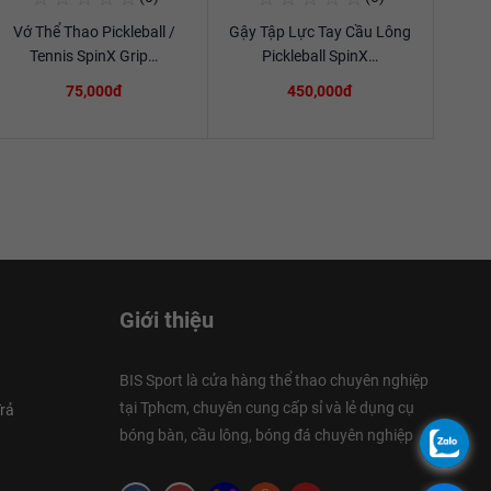
Vớ Thể Thao Pickleball /
Gậy Tập Lực Tay Cầu Lông
Xem chi tiết
Xem chi tiết
Tennis SpinX Grip…
Pickleball SpinX…
75,000đ
450,000đ
Giới thiệu
BIS Sport là cửa hàng thể thao chuyên nghiệp
tại Tphcm, chuyên cung cấp sỉ và lẻ dụng cụ
rả
bóng bàn, cầu lông, bóng đá chuyên nghiệp