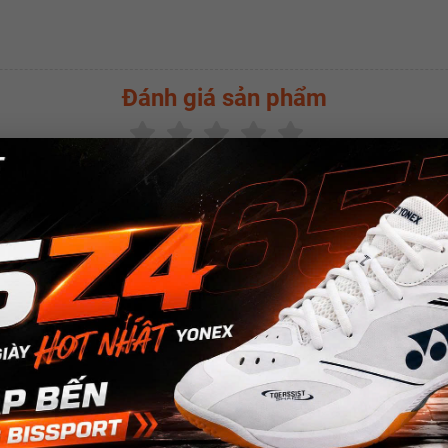
Đánh giá sản phẩm
(
0.0
/5 -
0
bình chọn)
SẢN PHẨM CÙNG LOẠI
w
New
New