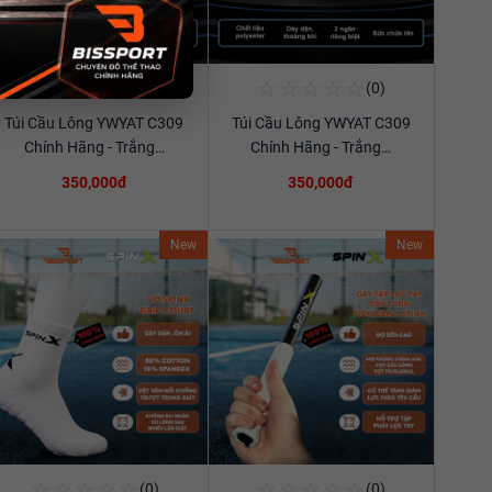
☆
☆
☆
☆
☆
☆
☆
☆
☆
☆
(0)
(0)
Mua Ngay
Mua Ngay
Túi Cầu Lông YWYAT C309
Túi Cầu Lông YWYAT C309
Xem chi tiết
Xem chi tiết
Chính Hãng - Trắng…
Chính Hãng - Trắng…
350,000đ
350,000đ
New
New
☆
☆
☆
☆
☆
☆
☆
☆
☆
☆
(0)
(0)
Mua Ngay
Mua Ngay