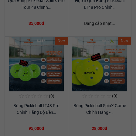
Quả Bóng Pickleball SpinX Pro
Hộp 3 Quả Bóng Pickleball
Xem chi tiết
Xem chi tiết
Tour 48 Chính…
LT48 Pro Chính…
35,000đ
Đang cập nhật...
New
New
☆
☆
☆
☆
☆
☆
☆
☆
☆
☆
(0)
(0)
Mua Ngay
Mua Ngay
Bóng Pickleball LT48 Pro
Bóng Pickleball SpinX Game
Xem chi tiết
Xem chi tiết
Chính Hãng Độ Bền…
Chính Hãng -…
95,000đ
28,000đ