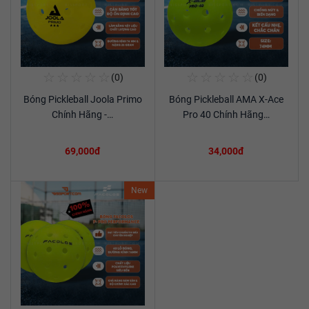
☆
☆
☆
☆
☆
☆
☆
☆
☆
☆
(0)
(0)
Mua Ngay
Mua Ngay
Bóng Pickleball Joola Primo
Bóng Pickleball AMA X-Ace
Xem chi tiết
Xem chi tiết
Chính Hãng -…
Pro 40 Chính Hãng…
69,000đ
34,000đ
New