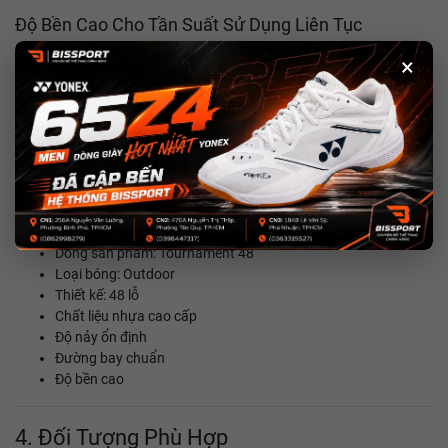
Độ Bền Cao Cho Tần Suất Sử Dụng Liên Tục
Một trong những ưu điểm lớn của SpinX Tournament 48 là khả
×
năng chống nứt và chống biến dạng tốt trong điều kiện chơi ngoài
trời. Chất liệu nhựa cao cấp giúp bóng duy trì hình dạng ổn định sau
nhiều giờ tập luyện, đáp ứng tốt nhu cầu sử dụng thường xuyên của
câu lạc bộ, nhóm chơi hoặc người tập luyện hằng ngày.
3. Thông Số Sản Phẩm
Thương hiệu: SpinX
Dòng sản phẩm: Tournament 48
Loại bóng: Outdoor
Thiết kế: 48 lỗ
Chất liệu nhựa cao cấp
Độ nảy ổn định
Đường bay chuẩn
Độ bền cao
4. Đối Tượng Phù Hợp