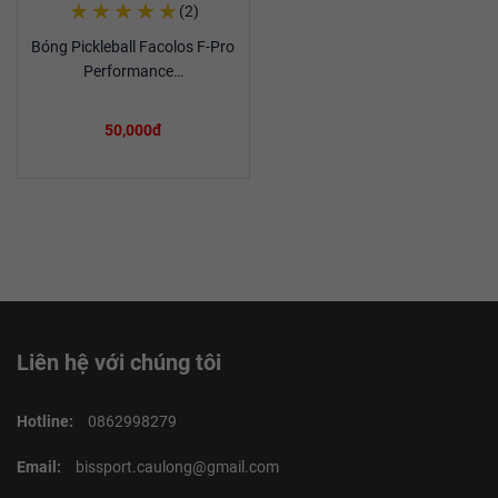
★
★
★
★
★
(2)
Mua Ngay
Bóng Pickleball Facolos F-Pro
Xem chi tiết
Performance…
50,000đ
Liên hệ với chúng tôi
Hotline:
0862998279
Email:
bissport.caulong@gmail.com