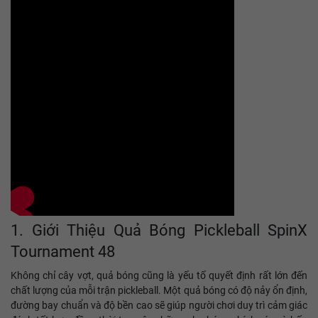
1. Giới Thiệu Quả Bóng Pickleball SpinX
Tournament 48
Không chỉ cây vợt, quả bóng cũng là yếu tố quyết định rất lớn đến
chất lượng của mỗi trận pickleball. Một quả bóng có độ nảy ổn định,
đường bay chuẩn và độ bền cao sẽ giúp người chơi duy trì cảm giác