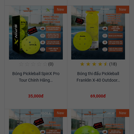
New
New
☆
☆
☆
☆
☆
★
★
★
★
☆
(0)
(18)
Mua Ngay
Mua Ngay
Bóng Pickleball SpinX Pro
Bóng thi đấu Pickleball
Xem chi tiết
Xem chi tiết
Tour Chính Hãng…
Franklin X-40 Outdoor…
35,000đ
69,000đ
New
New