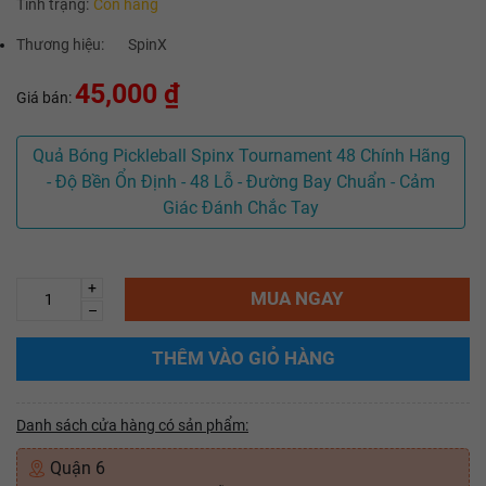
Tình trạng:
Còn hàng
Thương hiệu:
SpinX
45,000 ₫
Giá bán:
Quả Bóng Pickleball Spinx Tournament 48 Chính Hãng
- Độ Bền Ổn Định - 48 Lỗ - Đường Bay Chuẩn - Cảm
Giác Đánh Chắc Tay
+
MUA NGAY
–
THÊM VÀO GIỎ HÀNG
Danh sách cửa hàng có sản phẩm:
Quận 6