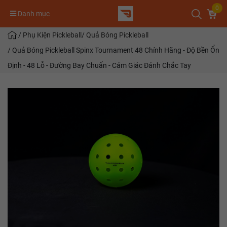
0
Danh mục
/
Phụ Kiện Pickleball
/
Quả Bóng Pickleball
/
Quả Bóng Pickleball Spinx Tournament 48 Chính Hãng - Độ Bền Ổn
Định - 48 Lỗ - Đường Bay Chuẩn - Cảm Giác Đánh Chắc Tay