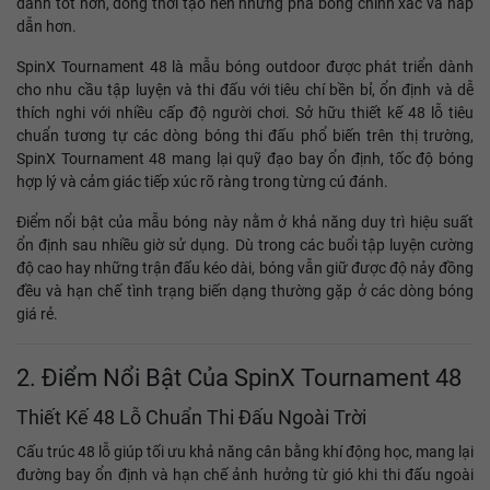
đánh tốt hơn, đồng thời tạo nên những pha bóng chính xác và hấp
dẫn hơn.
SpinX Tournament 48 là mẫu bóng outdoor được phát triển dành
cho nhu cầu tập luyện và thi đấu với tiêu chí bền bỉ, ổn định và dễ
thích nghi với nhiều cấp độ người chơi. Sở hữu thiết kế 48 lỗ tiêu
chuẩn tương tự các dòng bóng thi đấu phổ biến trên thị trường,
SpinX Tournament 48 mang lại quỹ đạo bay ổn định, tốc độ bóng
hợp lý và cảm giác tiếp xúc rõ ràng trong từng cú đánh.
Điểm nổi bật của mẫu bóng này nằm ở khả năng duy trì hiệu suất
ổn định sau nhiều giờ sử dụng. Dù trong các buổi tập luyện cường
độ cao hay những trận đấu kéo dài, bóng vẫn giữ được độ nảy đồng
đều và hạn chế tình trạng biến dạng thường gặp ở các dòng bóng
giá rẻ.
2. Điểm Nổi Bật Của SpinX Tournament 48
Thiết Kế 48 Lỗ Chuẩn Thi Đấu Ngoài Trời
Cấu trúc 48 lỗ giúp tối ưu khả năng cân bằng khí động học, mang lại
đường bay ổn định và hạn chế ảnh hưởng từ gió khi thi đấu ngoài