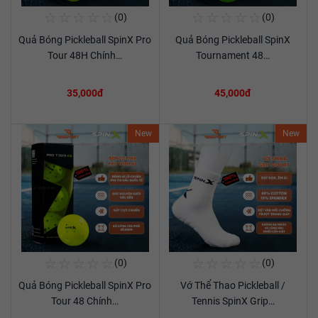
☆
☆
☆
☆
☆
☆
☆
☆
☆
☆
(0)
(0)
Mua Ngay
Mua Ngay
Quả Bóng Pickleball SpinX Pro
Quả Bóng Pickleball SpinX
Xem chi tiết
Xem chi tiết
Tour 48H Chính…
Tournament 48…
35,000đ
45,000đ
New
New
☆
☆
☆
☆
☆
☆
☆
☆
☆
☆
(0)
(0)
Mua Ngay
Mua Ngay
Quả Bóng Pickleball SpinX Pro
Vớ Thể Thao Pickleball /
Xem chi tiết
Xem chi tiết
Tour 48 Chính…
Tennis SpinX Grip…