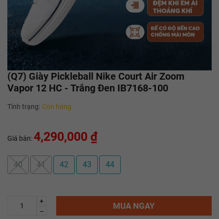
(Q7) Giày Pickleball Nike Court Air Zoom
Vapor 12 HC - Trắng Đen IB7168-100
Tình trạng:
Còn hàng
4,290,000 ₫
Giá bán:
40
41
42
43
44
+
MUA NGAY
–