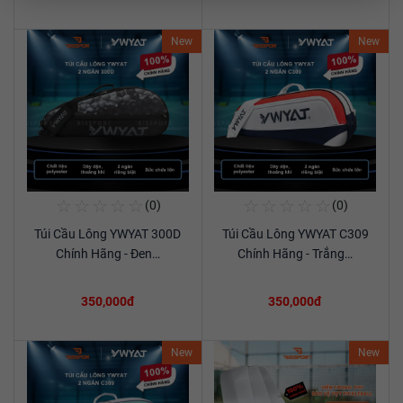
New
New
☆
☆
☆
☆
☆
☆
☆
☆
☆
☆
(0)
(0)
Mua Ngay
Mua Ngay
Túi Cầu Lông YWYAT 300D
Túi Cầu Lông YWYAT C309
Xem chi tiết
Xem chi tiết
Chính Hãng - Đen…
Chính Hãng - Trắng…
350,000đ
350,000đ
New
New