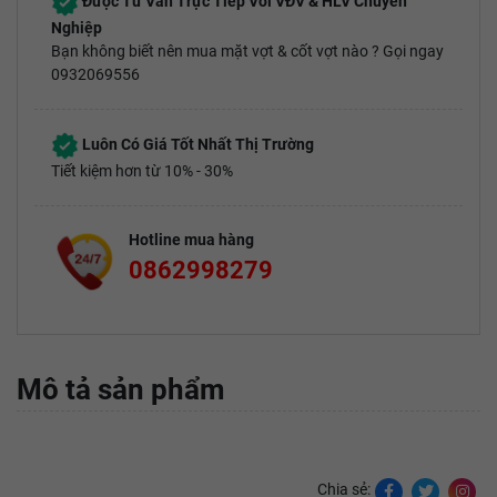
Được Tư Vấn Trực Tiếp Với VĐV & HLV Chuyên
Nghiệp
Bạn không biết nên mua mặt vợt & cốt vợt nào ? Gọi ngay
0932069556
Luôn Có Giá Tốt Nhất Thị Trường
Tiết kiệm hơn từ 10% - 30%
Hotline mua hàng
0862998279
Mô tả sản phẩm
Chia sẻ: