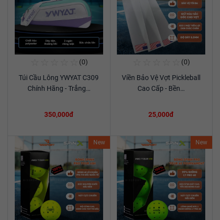
☆
☆
☆
☆
☆
☆
☆
☆
☆
☆
(0)
(0)
Mua Ngay
Mua Ngay
Túi Cầu Lông YWYAT C309
Viền Bảo Vệ Vợt Pickleball
Xem chi tiết
Xem chi tiết
Chính Hãng - Trắng…
Cao Cấp - Bền…
350,000đ
25,000đ
New
New