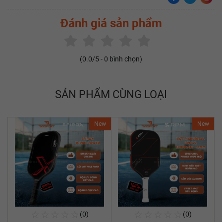
Đánh giá sản phẩm
(
0.0
/5 -
0
bình chọn)
SẢN PHẨM CÙNG LOẠI
New
New
☆
☆
☆
☆
☆
☆
☆
☆
☆
☆
(0)
(0)
Mua Ngay
Mua Ngay