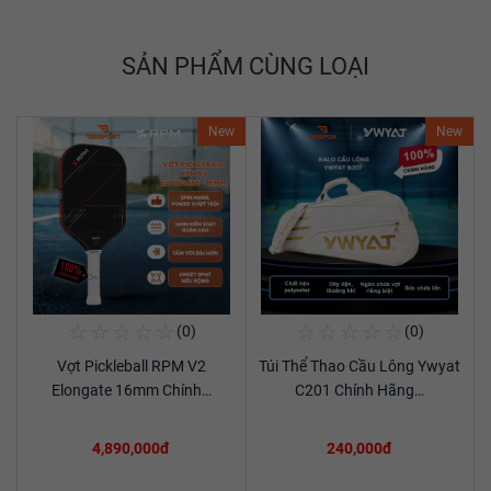
SẢN PHẨM CÙNG LOẠI
New
New
☆
☆
☆
☆
☆
☆
☆
☆
☆
☆
(0)
(0)
Mua Ngay
Mua Ngay
Vợt Pickleball RPM V2
Túi Thể Thao Cầu Lông Ywyat
Xem chi tiết
Xem chi tiết
Elongate 16mm Chính…
C201 Chính Hãng…
4,890,000đ
240,000đ