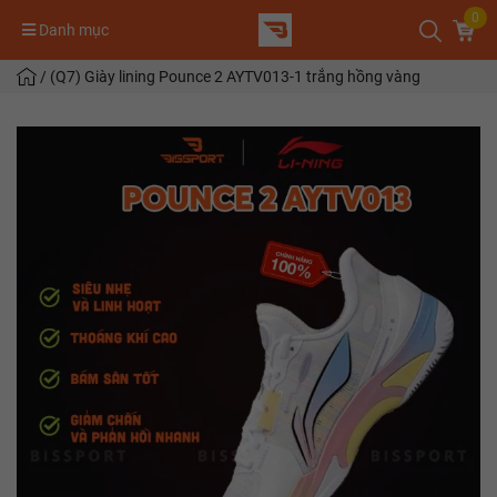
0
Danh mục
/
(Q7) Giày lining Pounce 2 AYTV013-1 trắng hồng vàng