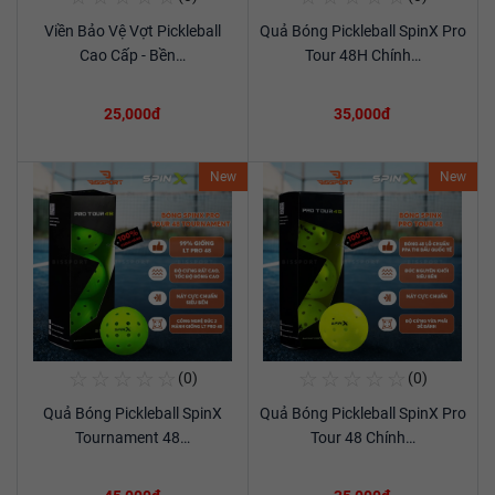
Viền Bảo Vệ Vợt Pickleball
Quả Bóng Pickleball SpinX Pro
Xem chi tiết
Xem chi tiết
Cao Cấp - Bền…
Tour 48H Chính…
25,000đ
35,000đ
New
New
☆
☆
☆
☆
☆
☆
☆
☆
☆
☆
(0)
(0)
Mua Ngay
Mua Ngay
Quả Bóng Pickleball SpinX
Quả Bóng Pickleball SpinX Pro
Xem chi tiết
Xem chi tiết
Tournament 48…
Tour 48 Chính…