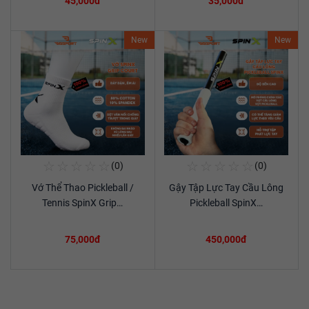
45,000đ
35,000đ
New
New
☆
☆
☆
☆
☆
☆
☆
☆
☆
☆
(0)
(0)
Mua Ngay
Mua Ngay
Vớ Thể Thao Pickleball /
Gậy Tập Lực Tay Cầu Lông
Xem chi tiết
Xem chi tiết
Tennis SpinX Grip…
Pickleball SpinX…
75,000đ
450,000đ