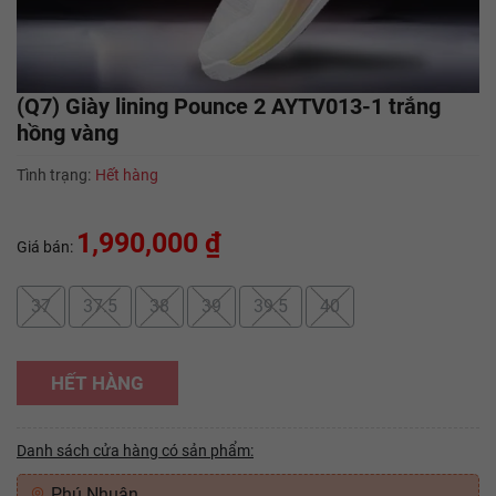
(Q7) Giày lining Pounce 2 AYTV013-1 trắng
hồng vàng
Tình trạng:
Hết hàng
1,990,000 ₫
Giá bán:
37
37.5
38
39
39.5
40
HẾT HÀNG
Danh sách cửa hàng có sản phẩm:
Phú Nhuận