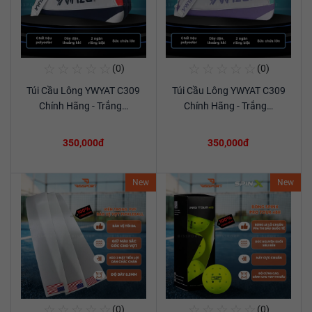
☆
☆
☆
☆
☆
☆
☆
☆
☆
☆
(0)
(0)
Mua Ngay
Mua Ngay
Túi Cầu Lông YWYAT C309
Túi Cầu Lông YWYAT C309
Xem chi tiết
Xem chi tiết
Chính Hãng - Trắng…
Chính Hãng - Trắng…
350,000đ
350,000đ
New
New
☆
☆
☆
☆
☆
☆
☆
☆
☆
☆
(0)
(0)
Mua Ngay
Mua Ngay