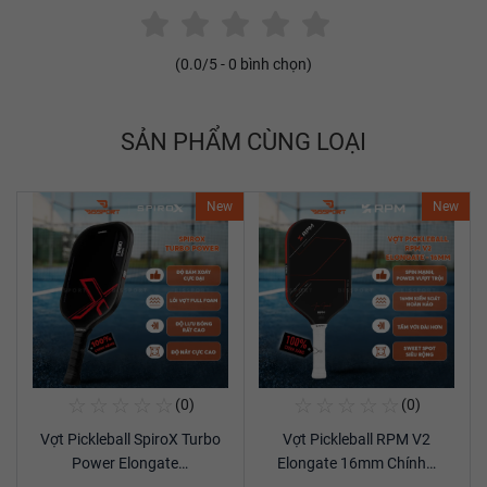
(
0.0
/5 -
0
bình chọn)
SẢN PHẨM CÙNG LOẠI
New
New
☆
☆
☆
☆
☆
☆
☆
☆
☆
☆
(0)
(0)
Mua Ngay
Mua Ngay
Vợt Pickleball SpiroX Turbo
Vợt Pickleball RPM V2
Xem chi tiết
Xem chi tiết
Power Elongate…
Elongate 16mm Chính…