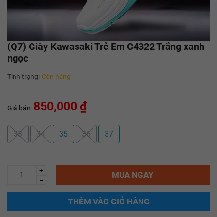
(Q7) Giày Kawasaki Trẻ Em C4322 Trắng xanh
ngọc
Tình trạng:
Còn hàng
850,000 ₫
Giá bán:
33
34
35
36
37
+
MUA NGAY
–
THÊM VÀO GIỎ HÀNG