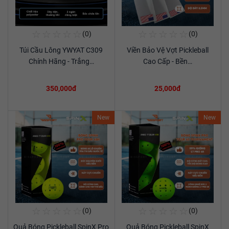
☆
☆
☆
☆
☆
☆
☆
☆
☆
☆
(0)
(0)
Mua Ngay
Mua Ngay
Túi Cầu Lông YWYAT C309
Viền Bảo Vệ Vợt Pickleball
Xem chi tiết
Xem chi tiết
Chính Hãng - Trắng…
Cao Cấp - Bền…
350,000đ
25,000đ
New
New
☆
☆
☆
☆
☆
☆
☆
☆
☆
☆
(0)
(0)
Mua Ngay
Mua Ngay
Quả Bóng Pickleball SpinX Pro
Quả Bóng Pickleball SpinX