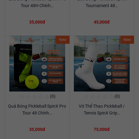
Xem chi tiết
Xem chi tiết
Tour 48H Chính…
Tournament 48…
35,000đ
45,000đ
New
New
☆
☆
☆
☆
☆
☆
☆
☆
☆
☆
(0)
(0)
Mua Ngay
Mua Ngay
Quả Bóng Pickleball SpinX Pro
Vớ Thể Thao Pickleball /
Xem chi tiết
Xem chi tiết
Tour 48 Chính…
Tennis SpinX Grip…
35,000đ
75,000đ