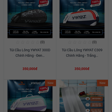
☆
☆
☆
☆
☆
☆
☆
☆
☆
☆
(0)
(0)
Mua Ngay
Mua Ngay
Túi Cầu Lông YWYAT 300D
Túi Cầu Lông YWYAT C309
Xem chi tiết
Xem chi tiết
Chính Hãng - Đen…
Chính Hãng - Trắng…
350,000đ
350,000đ
New
New