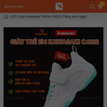
0
Danh mục
/
(Q7) Giày Kawasaki Trẻ Em C4322 Trắng xanh ngọc