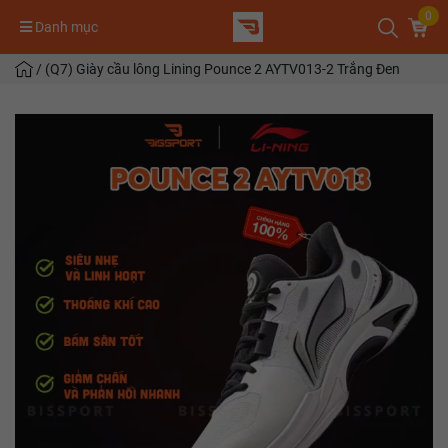
0
Danh mục
/
(Q7) Giày cầu lông Lining Pounce 2 AYTV013-2 Trắng Đen