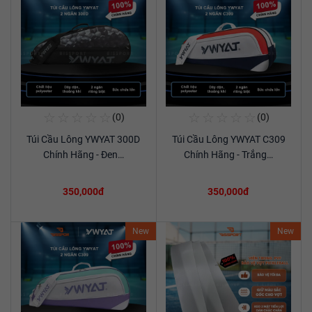
☆
☆
☆
☆
☆
☆
☆
☆
☆
☆
(0)
(0)
Mua Ngay
Mua Ngay
Túi Cầu Lông YWYAT 300D
Túi Cầu Lông YWYAT C309
Xem chi tiết
Xem chi tiết
Chính Hãng - Đen…
Chính Hãng - Trắng…
350,000đ
350,000đ
New
New