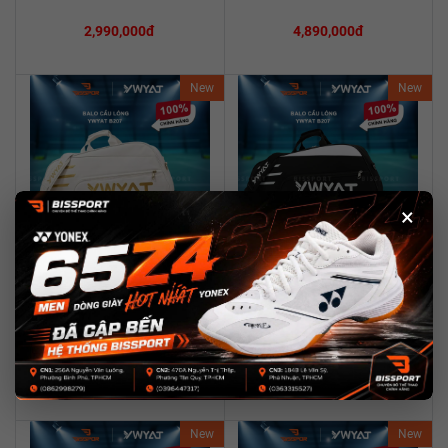
2,990,000đ
4,890,000đ
New
New
×
☆
☆
☆
☆
☆
☆
☆
☆
☆
☆
(0)
(0)
Mua Ngay
Mua Ngay
Túi Thể Thao Cầu Lông Ywyat
Túi Thể Thao Cầu Lông Ywyat
Xem chi tiết
Xem chi tiết
C201 Chính Hãng…
C201 Chính Hãng…
240,000đ
240,000đ
New
New