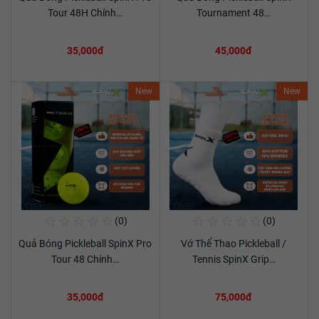
Xem chi tiết
Xem chi tiết
Tour 48H Chính…
Tournament 48…
35,000đ
45,000đ
New
New
☆
☆
☆
☆
☆
☆
☆
☆
☆
☆
(0)
(0)
Mua Ngay
Mua Ngay
Quả Bóng Pickleball SpinX Pro
Vớ Thể Thao Pickleball /
Xem chi tiết
Xem chi tiết
Tour 48 Chính…
Tennis SpinX Grip…
35,000đ
75,000đ