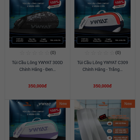
☆
☆
☆
☆
☆
☆
☆
☆
☆
☆
(0)
(0)
Mua Ngay
Mua Ngay
Túi Cầu Lông YWYAT 300D
Túi Cầu Lông YWYAT C309
Xem chi tiết
Xem chi tiết
Chính Hãng - Đen…
Chính Hãng - Trắng…
350,000đ
350,000đ
New
New