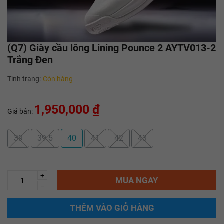
(Q7) Giày cầu lông Lining Pounce 2 AYTV013-2
Trắng Đen
Tình trạng:
Còn hàng
1,950,000 ₫
Giá bán:
39
39.5
40
41
42
43
+
MUA NGAY
–
THÊM VÀO GIỎ HÀNG