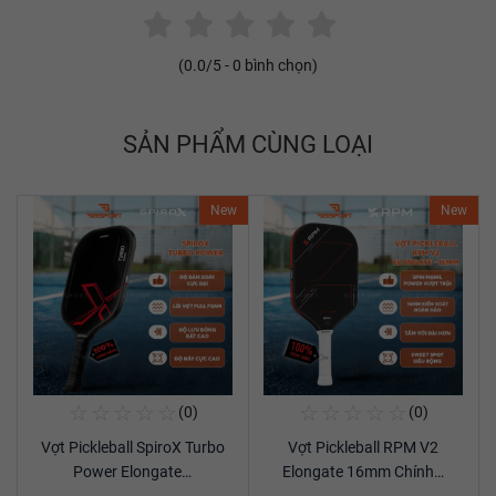
(
0.0
/5 -
0
bình chọn)
SẢN PHẨM CÙNG LOẠI
New
New
☆
☆
☆
☆
☆
☆
☆
☆
☆
☆
(0)
(0)
Mua Ngay
Mua Ngay
Vợt Pickleball SpiroX Turbo
Vợt Pickleball RPM V2
Xem chi tiết
Xem chi tiết
Power Elongate…
Elongate 16mm Chính…