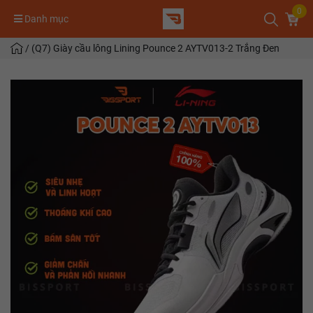
0
Danh mục
/
(Q7) Giày cầu lông Lining Pounce 2 AYTV013-2 Trắng Đen