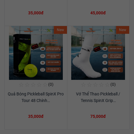
35,000đ
45,000đ
New
New
☆
☆
☆
☆
☆
☆
☆
☆
☆
☆
(0)
(0)
Mua Ngay
Mua Ngay
Quả Bóng Pickleball SpinX Pro
Vớ Thể Thao Pickleball /
Xem chi tiết
Xem chi tiết
Tour 48 Chính…
Tennis SpinX Grip…
35,000đ
75,000đ