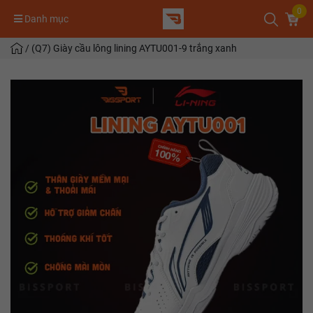
0
Danh mục
/
(Q7) Giày cầu lông lining AYTU001-9 trắng xanh