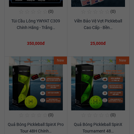
☆
☆
☆
☆
☆
☆
☆
☆
☆
☆
(0)
(0)
Mua Ngay
Mua Ngay
Túi Cầu Lông YWYAT C309
Viền Bảo Vệ Vợt Pickleball
Xem chi tiết
Xem chi tiết
Chính Hãng - Trắng…
Cao Cấp - Bền…
350,000đ
25,000đ
New
New
☆
☆
☆
☆
☆
☆
☆
☆
☆
☆
(0)
(0)
Mua Ngay
Mua Ngay
Quả Bóng Pickleball SpinX Pro
Quả Bóng Pickleball SpinX
Xem chi tiết
Xem chi tiết
Tour 48H Chính…
Tournament 48…