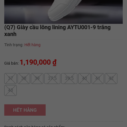
(Q7) Giày cầu lông lining AYTU001-9 trắng
xanh
Tình trạng:
Hết hàng
1,190,000 ₫
Giá bán:
37
38
39
37.5
39.5
40
41
42
43
HẾT HÀNG