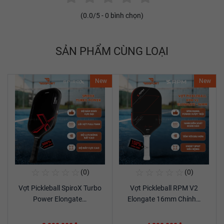
(
0.0
/5 -
0
bình chọn)
SẢN PHẨM CÙNG LOẠI
New
New
☆
☆
☆
☆
☆
☆
☆
☆
☆
☆
(0)
(0)
Mua Ngay
Mua Ngay
Vợt Pickleball SpiroX Turbo
Vợt Pickleball RPM V2
Xem chi tiết
Xem chi tiết
Power Elongate…
Elongate 16mm Chính…