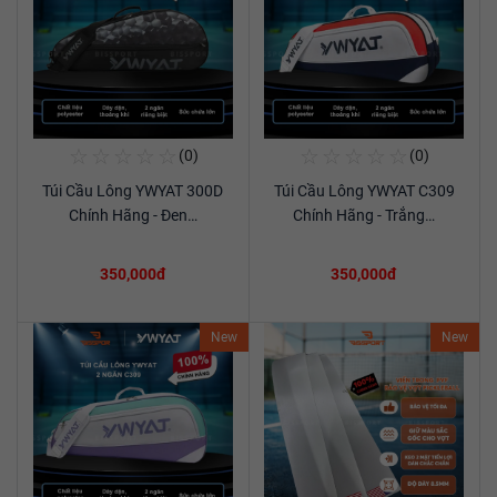
☆
☆
☆
☆
☆
☆
☆
☆
☆
☆
(0)
(0)
Mua Ngay
Mua Ngay
Túi Cầu Lông YWYAT 300D
Túi Cầu Lông YWYAT C309
Xem chi tiết
Xem chi tiết
Chính Hãng - Đen…
Chính Hãng - Trắng…
350,000đ
350,000đ
New
New