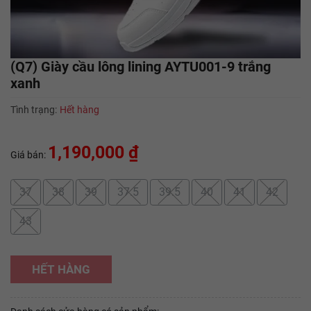
(Q7) Giày cầu lông lining AYTU001-9 trắng
xanh
Tình trạng:
Hết hàng
1,190,000 ₫
Giá bán:
37
38
39
37.5
39.5
40
41
42
43
HẾT HÀNG