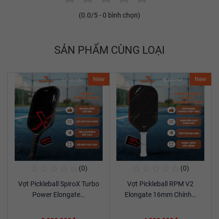
(
0.0
/5 -
0
bình chọn)
SẢN PHẨM CÙNG LOẠI
New
New
☆
☆
☆
☆
☆
☆
☆
☆
☆
☆
(0)
(0)
Mua Ngay
Mua Ngay
Vợt Pickleball SpiroX Turbo
Vợt Pickleball RPM V2
Xem chi tiết
Xem chi tiết
Power Elongate…
Elongate 16mm Chính…