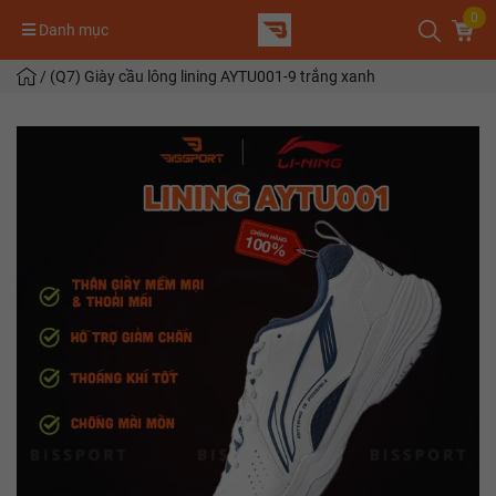
0
Danh mục
/
(Q7) Giày cầu lông lining AYTU001-9 trắng xanh