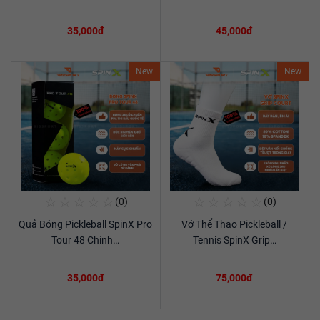
35,000đ
45,000đ
New
New
☆
☆
☆
☆
☆
☆
☆
☆
☆
☆
(0)
(0)
Mua Ngay
Mua Ngay
Quả Bóng Pickleball SpinX Pro
Vớ Thể Thao Pickleball /
Xem chi tiết
Xem chi tiết
Tour 48 Chính…
Tennis SpinX Grip…
35,000đ
75,000đ