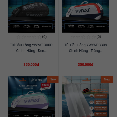
☆
☆
☆
☆
☆
☆
☆
☆
☆
☆
(0)
(0)
Mua Ngay
Mua Ngay
Túi Cầu Lông YWYAT 300D
Túi Cầu Lông YWYAT C309
Xem chi tiết
Xem chi tiết
Chính Hãng - Đen…
Chính Hãng - Trắng…
350,000đ
350,000đ
New
New