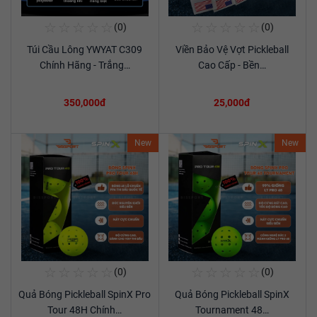
☆
☆
☆
☆
☆
☆
☆
☆
☆
☆
(0)
(0)
Mua Ngay
Mua Ngay
Túi Cầu Lông YWYAT C309
Viền Bảo Vệ Vợt Pickleball
Xem chi tiết
Xem chi tiết
Chính Hãng - Trắng…
Cao Cấp - Bền…
350,000đ
25,000đ
New
New
☆
☆
☆
☆
☆
☆
☆
☆
☆
☆
(0)
(0)
Mua Ngay
Mua Ngay
Quả Bóng Pickleball SpinX Pro
Quả Bóng Pickleball SpinX
Xem chi tiết
Xem chi tiết
Tour 48H Chính…
Tournament 48…