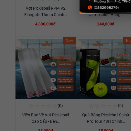
Vợt Pickleball RPM V2
Túi Thể Thao Cầu Lông Ywya
Xem chi tiết
Xem chi tiết
Elongate 16mm Chính…
C201 Chính Hãng…
4,890,000đ
240,000đ
New
Ne
☆
☆
☆
☆
☆
☆
☆
☆
☆
☆
(0)
(0)
Mua Ngay
Mua Ngay
Viền Bảo Vệ Vợt Pickleball
Quả Bóng Pickleball SpinX
Xem chi tiết
Xem chi tiết
Cao Cấp - Bền…
Pro Tour 48H Chính…
25,000đ
35,000đ