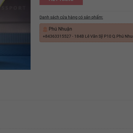
Danh sách cửa hàng có sản phẩm:
Phú Nhuận
+84363315527 - 184B Lê Văn Sỹ P10 Q.Phú Nh