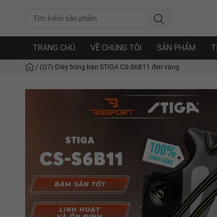
TRANG CHỦ
VỀ CHÚNG TÔI
SẢN PHẨM
T
/
(Q7) Giày bóng bàn STIGA CS-S6B11 đen vàng