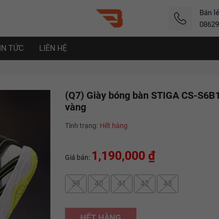
Bán l
08629
IN TỨC
LIÊN HỆ
(Q7) Giày bóng bàn STIGA CS-S6B
vàng
Tình trạng:
Hết hàng
1,190,000 ₫
Giá bán:
39
40
41
42
43
HẾT HÀNG