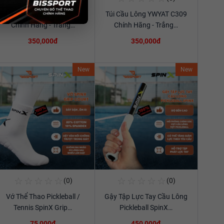
Túi Cầu Lông YWYAT C309
Túi Cầu Lông YWYAT C309
Xem chi tiết
Xem chi tiết
Chính Hãng - Trắng…
Chính Hãng - Trắng…
350,000đ
350,000đ
New
New
☆
☆
☆
☆
☆
☆
☆
☆
☆
☆
(0)
(0)
Mua Ngay
Mua Ngay
Vớ Thể Thao Pickleball /
Gậy Tập Lực Tay Cầu Lông
Xem chi tiết
Xem chi tiết
Tennis SpinX Grip…
Pickleball SpinX…
75,000đ
450,000đ