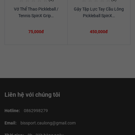
Mua Ngay
Mua Ngay
Vớ Thể Thao Pickleball /
Gậy Tập Lực Tay Cầu Lông
Xem chi tiết
Xem chi tiết
Tennis SpinX Grip…
Pickleball SpinX…
75,000đ
450,000đ
Liên hệ với chúng tôi
Hotline:
0862998279
Email:
bissport.caulong@gmail.com