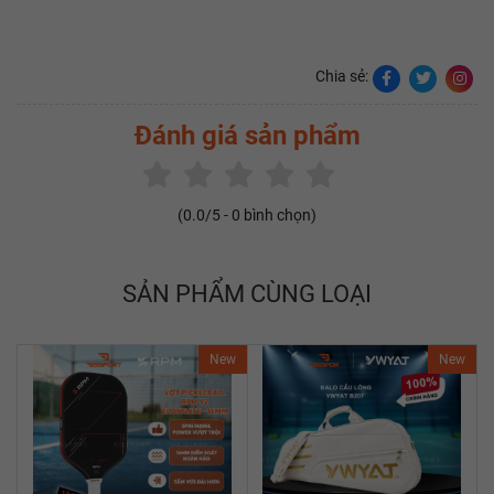
Chia sẻ:
Đánh giá sản phẩm
(
0.0
/5 -
0
bình chọn)
SẢN PHẨM CÙNG LOẠI
New
New