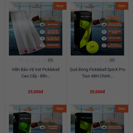
New
New
☆
☆
☆
☆
☆
☆
☆
☆
☆
☆
(0)
(0)
Mua Ngay
Mua Ngay
Viền Bảo Vệ Vợt Pickleball
Quả Bóng Pickleball SpinX Pro
Xem chi tiết
Xem chi tiết
Cao Cấp - Bền…
Tour 48H Chính…
25,000đ
35,000đ
New
New