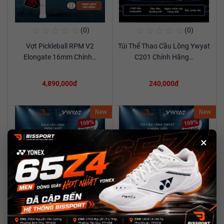
☆
☆
☆
☆
☆
☆
☆
☆
☆
☆
(0)
(0)
Mua Ngay
Mua Ngay
Vợt Pickleball RPM V2
Túi Thể Thao Cầu Lông Ywyat
Xem chi tiết
Xem chi tiết
Elongate 16mm Chính…
C201 Chính Hãng…
4,890,000đ
240,000đ
New
New
×
☆
☆
☆
☆
☆
☆
☆
☆
☆
☆
(0)
(0)
Mua Ngay
Mua Ngay
Túi Thể Thao Cầu Lông Ywyat
Túi Cầu Lông YWYAT 300D