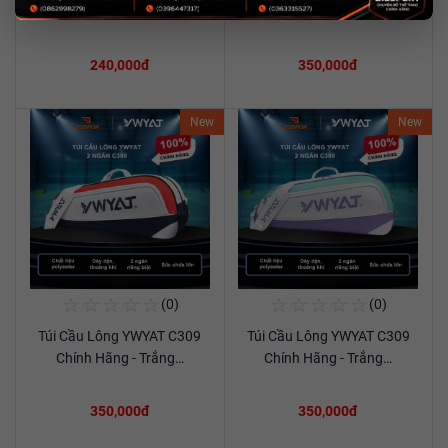
Xem chi tiết
Xem chi tiết
C201 Chính Hãng…
Chính Hãng - Đen…
240,000đ
350,000đ
New
New
☆
☆
☆
☆
☆
☆
☆
☆
☆
☆
(0)
(0)
Mua Ngay
Mua Ngay
Túi Cầu Lông YWYAT C309
Túi Cầu Lông YWYAT C309
Xem chi tiết
Xem chi tiết
Chính Hãng - Trắng…
Chính Hãng - Trắng…
350,000đ
350,000đ