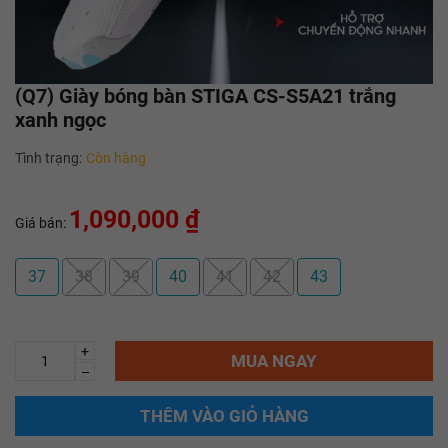
(Q7) Giày bóng bàn STIGA CS-S5A21 trắng
xanh ngọc
Tình trạng:
Còn hàng
1,090,000 ₫
Giá bán:
37
38
39
40
41
42
43
+
MUA NGAY
–
THÊM VÀO GIỎ HÀNG